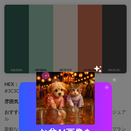
HEX：
#2E5D50 #8FB8A6 #E7D7C6 #C46A4A
#3C3C3C
雰囲気：
フレッシュ、ブティック、リラックス
おすすめ用途：
ブティックホテルのウェブサイトビジュア
ル
新鮮なグリーンと温かな粘土色は、ルーフトップのプラン