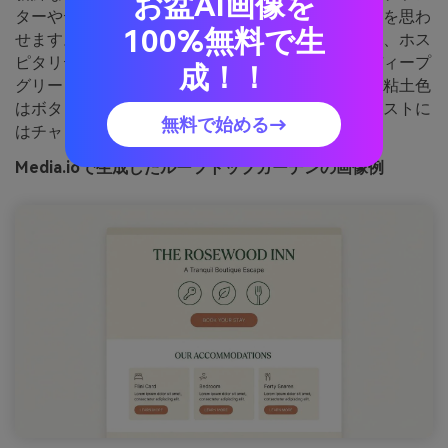
お盆AI画像を
ターやテラコッタポット、静かなラウンジコーナーを思わ
100%無料で生
せます。アメニティや予約、写真キャプションなど、ホス
ピタリティページにぴったり。ソフトクリームとディープ
成！！
グリーンの組み合わせで落ち着いたコントラスト、粘土色
はボタンやハイライトに。使い方のコツ：本文テキストに
無料で始める→
はチャコールを使って高級感と読みやすさを。
Media.ioで生成したルーフトップガーデンの画像例