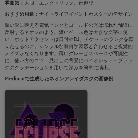
雰囲気：
大胆、エレクトリック、夜遊び
おすすめ用途：
ナイトライフイベントポスターのデザイン
深い影に映える電気ピンクとゴールドの光は濡れた舗道に
反射するネオンのよう。濃いベース色は大きな文字に使
い、ホットアクセントは日付やDJ、チケットのランクを際
立たせるのに。シンプルな幾何学図形と合わせると視覚的
ノイズがなくなります。薄いグレーはスペースや可読性
に。使い方のコツ：見出しの背景にバイオレット～ブラッ
クのグラデーションを用いて深みを簡単に演出。
Media.ioで生成したネオンアレイダスクの画像例