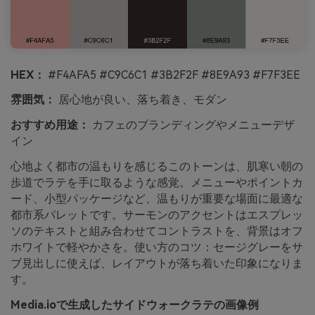
HEX：
#F4AFA5 #C9C6C1 #3B2F2F #8E9A93 #F7F3EE
雰囲気：
居心地が良い、落ち着き、モダン
おすすめ用途：
カフェのブランディングやメニューデザ
イン
心地よく都市の温もりを感じるこのトーンは、肌寒い朝の
歩道でラテを手に取るような感覚。メニューやポイントカ
ード、小型パッケージなど、温もりが重要な場面に最適な
都市系パレットです。サーモンのアクセントはエスプレッ
ソのテキストと組み合わせてコントラストを、背景はオフ
ホワイトで軽やかさを。使い方のコツ：セージグレーをサ
ブ見出しに使えば、レイアウトが落ち着いた印象になりま
す。
Media.ioで生成したサイドウォークラテの画像例