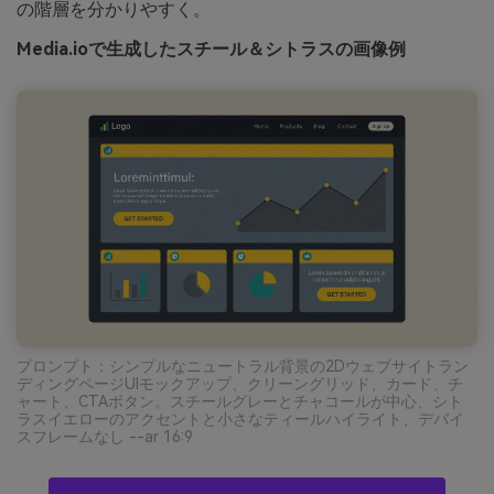
の階層を分かりやすく。
Media.ioで生成したスチール＆シトラスの画像例
プロンプト：シンプルなニュートラル背景の2Dウェブサイトラン
ディングページUIモックアップ、クリーングリッド、カード、チ
ャート、CTAボタン。スチールグレーとチャコールが中心、シト
ラスイエローのアクセントと小さなティールハイライト、デバイ
スフレームなし --ar 16:9