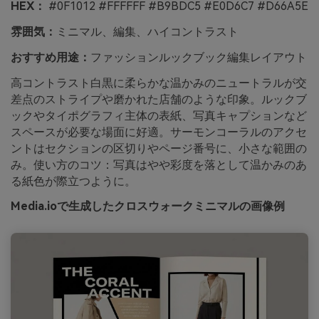
HEX：
#0F1012 #FFFFFF #B9BDC5 #E0D6C7 #D66A5E
雰囲気：
ミニマル、編集、ハイコントラスト
おすすめ用途：
ファッションルックブック編集レイアウト
高コントラスト白黒に柔らかな温かみのニュートラルが交
差点のストライプや磨かれた店舗のような印象。ルックブ
ックやタイポグラフィ主体の表紙、写真キャプションなど
スペースが必要な場面に好適。サーモンコーラルのアクセ
ントはセクションの区切りやページ番号に、小さな範囲の
み。使い方のコツ：写真はやや彩度を落として温かみのあ
る紙色が際立つように。
Media.ioで生成したクロスウォークミニマルの画像例