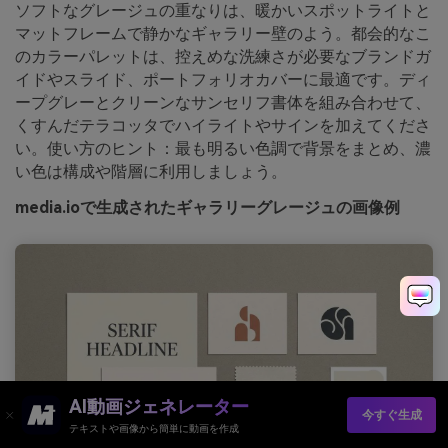
ソフトなグレージュの重なりは、暖かいスポットライトと
マットフレームで静かなギャラリー壁のよう。都会的なこ
のカラーパレットは、控えめな洗練さが必要なブランドガ
イドやスライド、ポートフォリオカバーに最適です。ディ
ープグレーとクリーンなサンセリフ書体を組み合わせて、
くすんだテラコッタでハイライトやサインを加えてくださ
い。使い方のヒント：最も明るい色調で背景をまとめ、濃
い色は構成や階層に利用しましょう。
media.ioで生成されたギャラリーグレージュの画像例
AI動画ジェネレーター
今すぐ生成
テキストや画像から簡単に動画を作成