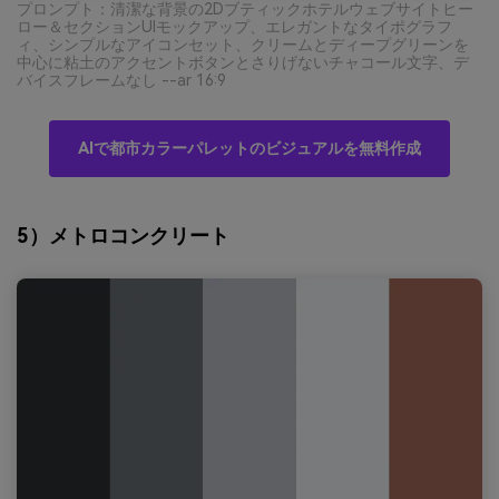
プロンプト：清潔な背景の2Dブティックホテルウェブサイトヒー
ロー＆セクションUIモックアップ、エレガントなタイポグラフ
ィ、シンプルなアイコンセット、クリームとディープグリーンを
中心に粘土のアクセントボタンとさりげないチャコール文字、デ
バイスフレームなし --ar 16:9
AIで都市カラーパレットのビジュアルを無料作成
5）メトロコンクリート