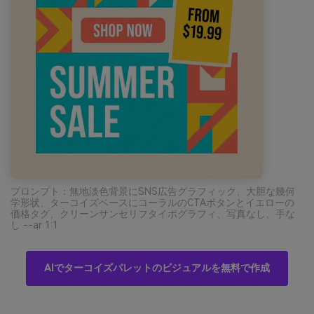
プロンプト：無地淡色背景にSNS広告グラフィック、大胆な幾何
学形状、ターコイズベースにコーラルのCTAボタンとイエローの
価格タグ、クリーンサンセリフタイポグラフィ、写真なし、手な
し --ar 1:1
AIでターコイズパレットのビジュアルを無料で作成