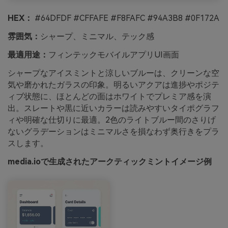
HEX：
#64DFDF #CFFAFE #F8FAFC #94A3B8 #0F172A
雰囲気：
シャープ、ミニマル、テック感
最適用途：
フィンテックモバイルアプリUI画面
シャープなアイスミントと涼しいブルーは、クリーンな空
気や磨かれたガラスの印象。明るいアクアは進捗やポジテ
ィブ状態に、ほとんどの面はホワイトでプレミア感を演
出。スレートや黒に近いカラーは読みやすいタイポグラフ
ィや明確な仕切りに最適。2色のライトブルー間のさりげ
ないグラデーションはミニマルさを損なわず奥行きをプラ
スします。
media.ioで生成されたアークティックミントイメージ例