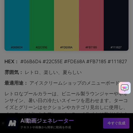
HEX：
#06B6D4 #22C55E #FDE68A #FB7185 #111827
雰囲気：
レトロ、楽しい、夏らしい
最適用途：
アイスクリームショップのメニューボード
レトロなプールカラーは、ビニール製ラウンジャーやネオ
ンサイン、暑い日の冷たいスイーツを思わせます。ターコ
イズとグリーンはセクションやカテゴリ見出しに使用し、
イエローとピンクをフレーバーのハイライトに散りばめま
AI動画ジェネレーター
しょう。ブラックは価格や小さな文字を遠くからでも読み
今すぐ生成
やすくします。シンプルなチェッカーパターンやストライ
テキストや画像から簡単に動画を作成