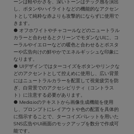
ーンは軽やかさを、深いトーンはテック感を演出
し、ボタンやハイライトなどの機能的なアクセン
トとして純粋な赤よりも攻撃的にならずに使用で
きます。
● オフホワイトやチャコールなどのニュートラル
カラーと合わせるとクリーンでモダンなUIに、コ
ーラルやイエローなどの暖色と合わせるとポスタ
ーや広告向けの鮮やかでエネルギッシュな印象に
なります。
● UIデザインではターコイズをボタンやリンクな
どのアクセントとして控えめに使用し、広い背景
にはニュートラルカラーを配置して視覚疲労を防
ぎ、白背景でのアクセシビリティ（コントラス
ト）に注意する必要があります。
● Media.ioのテキストから画像生成機能を使用
し、プロンプトにレイアウトや色の配置を具体的
に指示することで、ターコイズパレットを用いた
SNS広告やUI画面のモックアップを数分で作成可
能です。