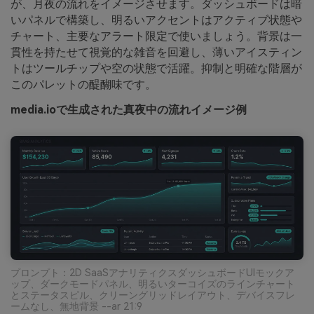
が、月夜の流れをイメージさせます。ダッシュボードは暗
いパネルで構築し、明るいアクセントはアクティブ状態や
チャート、主要なアラート限定で使いましょう。背景は一
貫性を持たせて視覚的な雑音を回避し、薄いアイスティン
トはツールチップや空の状態で活躍。抑制と明確な階層が
このパレットの醍醐味です。
media.ioで生成された真夜中の流れイメージ例
プロンプト：2D SaaSアナリティクスダッシュボードUIモックア
ップ、ダークモードパネル、明るいターコイズのラインチャート
とステータスピル、クリーングリッドレイアウト、デバイスフレ
ームなし、無地背景 --ar 21:9