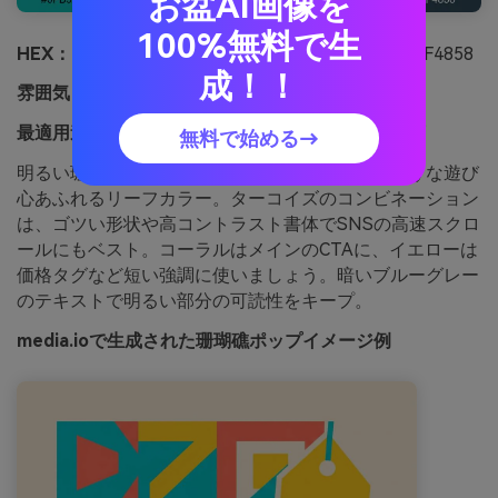
お盆AI画像を
100%無料で生
HEX：
#0FB9B1 #FF6B6B #FFE66D #F7FFF7 #2F4858
成！！
雰囲気：
遊び心、大胆、パンチのある
最適用途：
ソーシャルメディア広告クリエイティブ
無料で始める→
明るい珊瑚や魚が泳ぎ回るシュノーケリングのような遊び
心あふれるリーフカラー。ターコイズのコンビネーション
は、ゴツい形状や高コントラスト書体でSNSの高速スクロ
ールにもベスト。コーラルはメインのCTAに、イエローは
価格タグなど短い強調に使いましょう。暗いブルーグレー
のテキストで明るい部分の可読性をキープ。
media.ioで生成された珊瑚礁ポップイメージ例