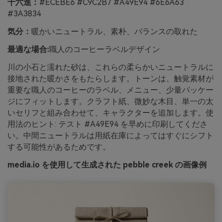
十六進：
#ECEBE6 #C9C2B7 #A49E94 #6E6A63
#3A3834
気分：
暖かいニュートラル、素朴、バランスの取れた
最適な場合:
職人のコーヒーラベルデザイン
川の小石と濡れた砂は、これらの柔らかいニュートラルに
接地された暖かさをもたらします。トーンは、触覚素材が
重要な職人のコーヒーのラベル、メニュー、少量パッケー
ジにフィットします。クラフト紙、微妙な木目、単一の太
いセリフと組み合わせて、キャラクターを追加します。使
用法のヒント: テスト #A49E94 を早めに印刷してくださ
い。中間ニュートラルは用紙在庫によってはすぐにシフト
する可能性があるためです。
media.io を使用して生成された pebble creek の画像例