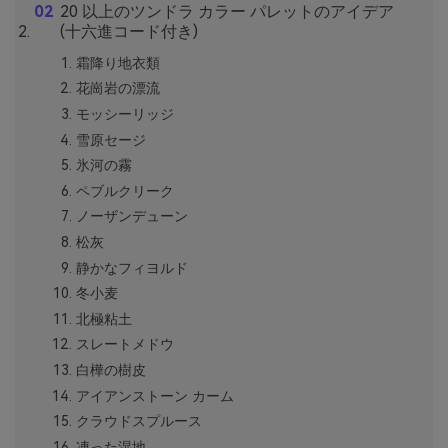
20 以上のツンドラ カラー パレットのアイデア
(十六進コード付き)
霜降り地衣類
花崗岩の漂流
モッシーリッジ
雪原セージ
氷河の霧
ペブルクリーク
ノーザンデューン
松灰
静かなフィヨルド
冬小麦
北極粘土
スレートメドウ
白樺の樹皮
アイアンストーン カーム
クラウドスプルース
凍った湿地