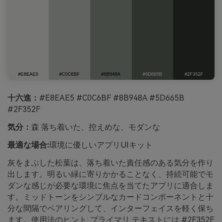
十六進：
#E8EAE5 #C0C6BF #8B948A #5D665B
#2F352F
気分：
森 落ち着いた、控えめな、モダンな
最適な場合:
環境に優しいアプリUIキット
灰をまぶした松葉は、落ち着いた責任感のある気分を作り
出します。明るい緑に寄りかかることなく、持続可能でモ
ダンな感じが必要な環境に焦点を当てたアプリに適合しま
す。ミッドトーンをシンプルなカードコンポーネントと十
分な間隔でペアリングして、インターフェイスを軽く保ち
ます。使用法のヒント: プライマリ テキストには #2F352F