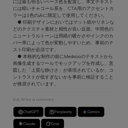
には最も明るいベース色を配置し、本文テキスト
には暗いチャコール系を、CTA用のアクセントカ
ラーは1色のみに限定して使用してください。
● 印刷デザインにおいてはマット紙やリネンな
どのテクスチャ素材と相性が良い反面、中間色の
ニュートラルトーンは用紙の暖かさやインクのカ
バー率によって色が変動しやすいため、事前のテ
スト印刷が必須です。
● 本格的な制作の前にMedia.ioのテキストから
画像生成するツールでモックアップを作成し、意
図した「上質な静けさ」が表現されているか、コ
ントラストが低すぎないかを事前に検証すること
が推奨されています。
Ask AI for a summary
ChatGPT
Perplexity
Gemini
Claude
Grok