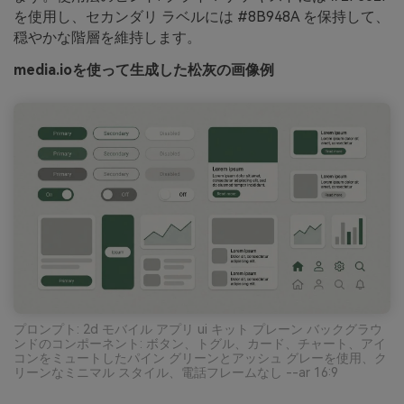
を使用し、セカンダリ ラベルには #8B948A を保持して、
穏やかな階層を維持します。
media.ioを使って生成した松灰の画像例
プロンプト: 2d モバイル アプリ ui キット プレーン バックグラウ
ンドのコンポーネント: ボタン、トグル、カード、チャート、アイ
コンをミュートしたパイン グリーンとアッシュ グレーを使用、ク
リーンなミニマル スタイル、電話フレームなし --ar 16:9