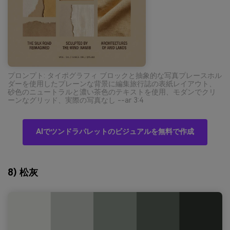
プロンプト: タイポグラフィ ブロックと抽象的な写真プレースホル
ダーを使用したプレーンな背景に編集旅行誌の表紙レイアウト、
砂色のニュートラルと濃い茶色のテキストを使用、モダンでクリ
ーンなグリッド、実際の写真なし --ar 3:4
AIでツンドラパレットのビジュアルを無料で作成
8) 松灰