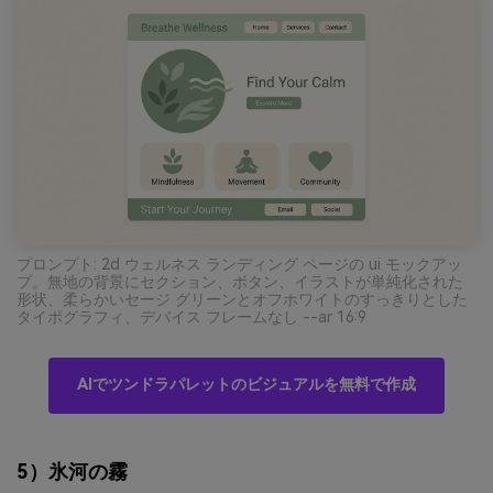
プロンプト: 2d ウェルネス ランディング ページの ui モックアッ
プ。無地の背景にセクション、ボタン、イラストが単純化された
形状、柔らかいセージ グリーンとオフホワイトのすっきりとした
タイポグラフィ、デバイス フレームなし --ar 16:9
AIでツンドラパレットのビジュアルを無料で作成
5）氷河の霧