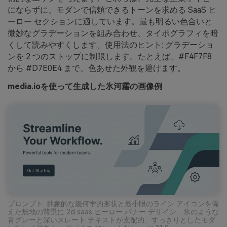
にならずに、モダンで信頼できるトーンを求める SaaS ヒ
ーロー セクションに適しています。最も明るい色合いと
微妙なグラデーションを組み合わせ、タイポグラフィを暗
くして読みやすくします。使用法のヒント: グラデーショ
ンを 2 つのストップに制限します。たとえば、#F4F7F8
から #D7E0E4 まで、色あせた外観を避けます。
media.ioを使って生成した氷河霧の画像例
プロンプト: 抽象的な幾何学的形状と最小限のライン アイコンを備
えた無地の背景に 2d saas ヒーロー バナー デザイン、氷のような
青グレーと深いスレート テキストが支配的、すっきりとしたモダ