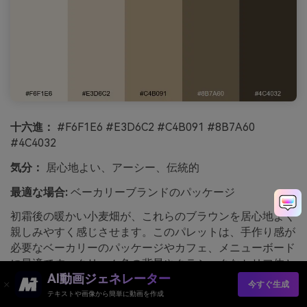
十六進：
#F6F1E6 #E3D6C2 #C4B091 #8B7A60
#4C4032
気分：
居心地よい、アーシー、伝統的
最適な場合:
ベーカリーブランドのパッケージ
初霜後の暖かい小麦畑が、これらのブラウンを居心地よく
親しみやすく感じさせます。このパレットは、手作り感が
必要なベーカリーのパッケージやカフェ、メニューボード
に最適です。クリーム色の背景やクラシックなセリフ体と
AI動画ジェネレーター
組み合わせて、伝統の雰囲気を高めましょう。使い方のコ
今すぐ生成
ツ：#8B7A60でパターン要素を、#4C4032はロゴに使っ
テキストや画像から簡単に動画を作成