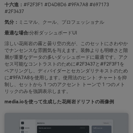
十六進：
#F2F3F1 #D4D8D6 #9FA7A8 #697173
#2F3437
気分：
ミニマル、クール、プロフェッショナル
最適な場合:
分析ダッシュボードUI
涼しい花崗岩の霧と曇り空の光が、このセットにさわやか
でナンセンスな雰囲気を与えます。装飾よりも明瞭さと階
層が重要なデータの多いダッシュボードに最適です。アク
セス可能なコントラストのために#2F3437と#F2F3F1を
ペアリングし、ディバイダーとセカンダリテキストのため
に#9FA7A8を使用します。使用法のヒント: チャートを抑
制し、セットから 1 つのアクセント トーンで 1 つのメト
リックのみを強調表示します。
media.ioを使って生成した花崗岩ドリフトの画像例