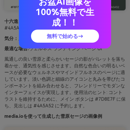
お盆AI画像を
100%無料で生
成！！
十六進：
#F6F7F3 #DCE3D6 #B9C7B3 #7D8E7F
#4A5A52
無料で始める→
気分：
風通しがよく、清潔で、優しい
最適な場合:
ウェルネス ランディング ページ UI
風通しの良い雪原と柔らかいセージの影がパレットを落ち
着かせ、通気性を感じさせます。自然な色合いの明るいベ
ースが必要なウェルネスやマインドフルネスのページに適
しています。淡い色調と細線のアイコンと丸みを帯びたコ
ンポーネントを組み合わせると、フレンドリーでモダンな
インターフェイスが実現します。使用法のヒント: コント
ラストを維持するために、メイン ボタンは #7D8E7F に保
ち、見出しは #4A5A52 に予約します。
media.ioを使って生成した雪原セージの画像例