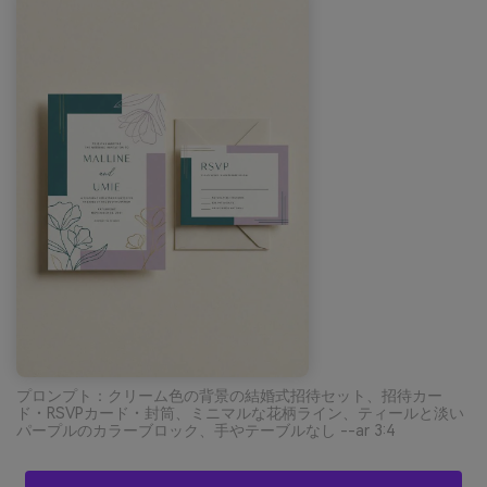
プロンプト：クリーム色の背景の結婚式招待セット、招待カー
ド・RSVPカード・封筒、ミニマルな花柄ライン、ティールと淡い
パープルのカラーブロック、手やテーブルなし --ar 3:4