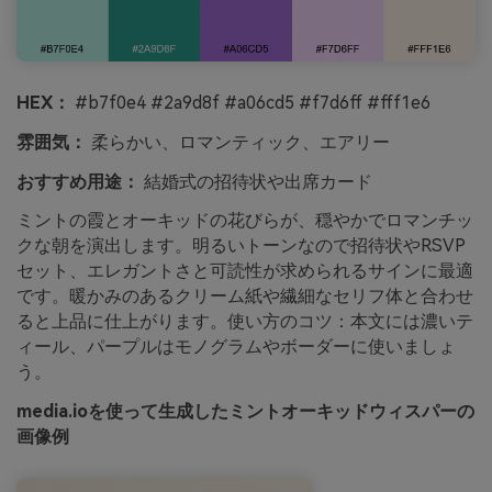
HEX：
#b7f0e4 #2a9d8f #a06cd5 #f7d6ff #fff1e6
雰囲気：
柔らかい、ロマンティック、エアリー
おすすめ用途：
結婚式の招待状や出席カード
ミントの霞とオーキッドの花びらが、穏やかでロマンチッ
クな朝を演出します。明るいトーンなので招待状やRSVP
セット、エレガントさと可読性が求められるサインに最適
です。暖かみのあるクリーム紙や繊細なセリフ体と合わせ
ると上品に仕上がります。使い方のコツ：本文には濃いテ
ィール、パープルはモノグラムやボーダーに使いましょ
う。
media.ioを使って生成したミントオーキッドウィスパーの
画像例