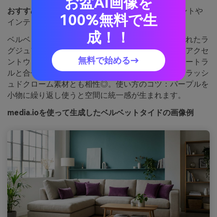
お盆AI画像を
おすすめ用途：
モダンなリビングルームのアクセントや
100%無料で生
インテリアスタイリング
成！！
ベルベットの陰影と海のパワー。大胆ながら洗練されたラ
グジュアリー感があります。クッションやアート、アクセ
無料で始める→
ントウォールにピッタリで、硬質感は白や淡いニュートラ
ルと合せることで調和します。マットブラックやブラッシ
ュドクローム素材とも相性◎。使い方のコツ：パープルを
小物に繰り返し使うと空間に統一感が生まれます。
media.ioを使って生成したベルベットタイドの画像例