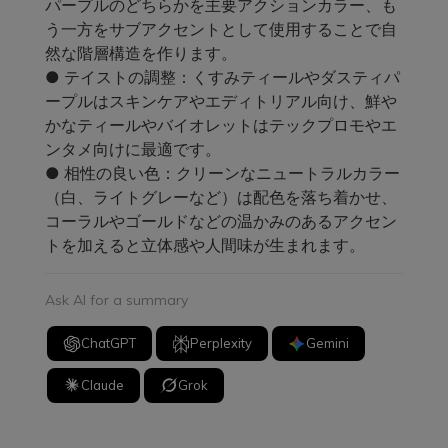
パープルのどちらかを主要アクションカラー、も
う一方をサブアクセントとして使用することで自
然な階層構造を作ります。
● テイストの調整：くすみティールやダスティパ
ープルはスキンケアやエディトリアル向け、鮮や
かなティールやバイオレットはテックプロモやエ
ンタメ向けに最適です。
● 相性の良い色：クリーンなニュートラルカラー
（白、ライトグレーなど）は配色を落ち着かせ、
コーラルやゴールドなどの温かみのあるアクセン
トを加えると立体感や人間味が生まれます。
Ask AI for a summary
ChatGPT
Perplexity
Gemini
Claude
Grok