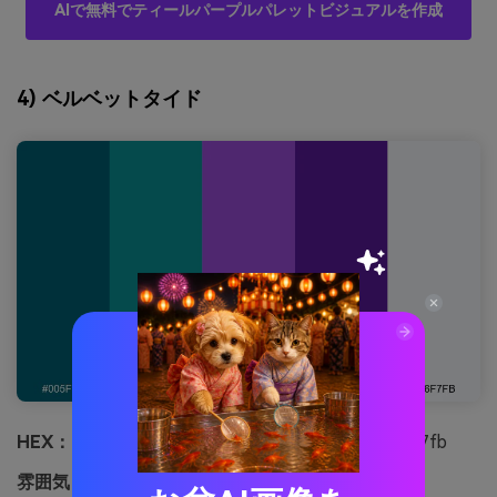
AIで無料でティールパープルパレットビジュアルを作成
4) ベルベットタイド
HEX：
#005f73 #0a9396 #9d4edd #5a189a #f6f7fb
雰囲気：
自信、スマート、モダン