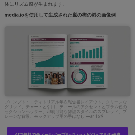
体にリズム感が生まれます。
media.ioを使用して生成された嵐の梅の港の画像例
プロンプト：エディトリアル年次報告書レイアウト、クリーンな
グリッド、チャートと引用、ティールのアクセントとプラム色の
セクションヘッダー、印刷可能な雑誌スタイルのスプレッド、プ
レーンな背景、モックアップ用の手はなし --ar 16:9
AIで無料でティールパープルパレットビジュアルを作成