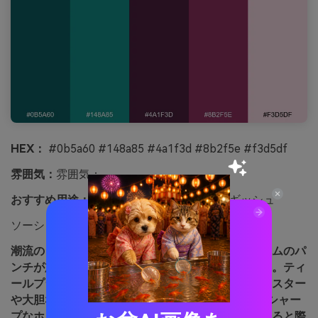
HEX：
#0b5a60 #148a85 #4a1f3d #8b2f5e #f3d5df
雰囲気：
雰囲気：
おすすめ用途：
大胆、グラマラス、エネルギッシュ
ソーシャル広告、ナイトライフ向けポスター
潮流のようなティールをベースに、ガーネットプラムのパ
ンチが加わり、エレクトリックでグラマラスな印象。ティ
ールプラムの組み合わせは、コントラストの強いポスター
や大胆なCTAs、アールデコ風のエッジにも最適。シャー
プなホワイト文字や幾何学的モチーフと組み合わせると際