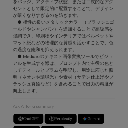
をバッジ、アクティブ状態、または二次的なアク
セントとして限定的に配置することで、デザイン
が暗くなりすぎるのを防ぎます。
● 相性の良いメタリックカラー（ブラッシュゴ
ールドやシャンパン）を追加することで高級感を
強調でき、印刷物やインテリアではベルベットや
マット紙などの物理的な質感を活かすことで、色
の過度な飽和を抑えられます。
● Media.ioのテキスト画像変換ツールでビジュ
アルを生成する際は、プロンプト内で主役の色と
してティールとプラムを明記し、用途に応じた照
明（ネオンや環境光）や素材（サテン仕上げやブ
ラッシュ真鍮など）を含めることで出力の精度が
向上します。
Ask AI for a summary
ChatGPT
Perplexity
Gemini