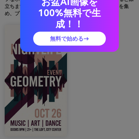
お盆AI画像を
立ちます。使い方のヒント：明るいティールで注目を集
100%無料で生
め、プラムは影に徹しましょう。
成！！
無料で始める→