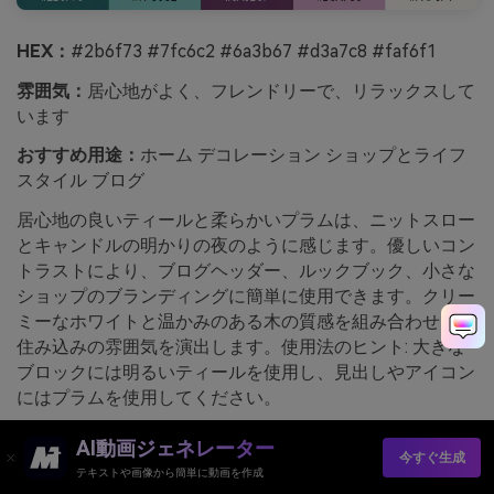
HEX：
#2b6f73 #7fc6c2 #6a3b67 #d3a7c8 #faf6f1
雰囲気：
居心地がよく、フレンドリーで、リラックスして
います
おすすめ用途：
ホーム デコレーション ショップとライフ
スタイル ブログ
居心地の良いティールと柔らかいプラムは、ニットスロー
とキャンドルの明かりの夜のように感じます。優しいコン
トラストにより、ブログヘッダー、ルックブック、小さな
ショップのブランディングに簡単に使用できます。クリー
ミーなホワイトと温かみのある木の質感を組み合わせて、
住み込みの雰囲気を演出します。使用法のヒント: 大きな
ブロックには明るいティールを使用し、見出しやアイコン
にはプラムを使用してください。
media.ioを使って生成したソフトハースの画像例
AI動画ジェネレーター
今すぐ生成
テキストや画像から簡単に動画を作成