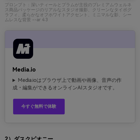
プロンプト：深いティールとプラムが主役のプレミアムウェルネ
ス商品パッケージのリアルなスタジオ撮影、クリーンなタイポグ
ラフィ、柔らかなオフホワイトアクセント、ミニマルな影、シー
ムレスな背景 --ar 4:3
Media.io
Media.ioはブラウザ上で動画や画像、音声の作
成・編集ができるオンラインAIスタジオです。
今すぐ無料で体験
2）ダスクピオニー