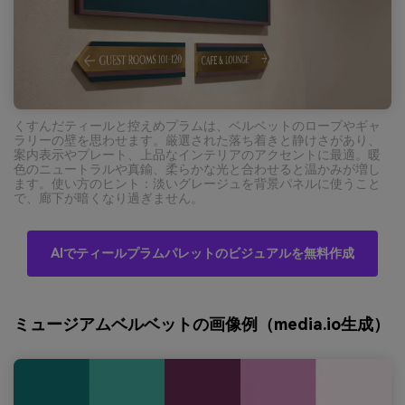
くすんだティールと控えめプラムは、ベルベットのロープやギャ
ラリーの壁を思わせます。厳選された落ち着きと静けさがあり、
案内表示やプレート、上品なインテリアのアクセントに最適。暖
色のニュートラルや真鍮、柔らかな光と合わせると温かみが増し
ます。使い方のヒント：淡いグレージュを背景パネルに使うこと
で、廊下が暗くなり過ぎません。
AIでティールプラムパレットのビジュアルを無料作成
ミュージアムベルベットの画像例（media.io生成）