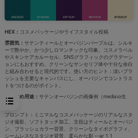
HEX：
コスメパッケージやライフスタイル投稿
雰囲気：
サテンティールとオーバジンパープルは、シルキ
ーで艶やか、かつ少しロマンチックな印象。コスメラベル
やスキンケアカルーセル、SNSグラフィックのグラデーシ
ョンにもおすすめ。クリーンなサンセリフ体や十分な余白
と組み合わせると現代的です。使い方のヒント：淡いブラ
ッシュを主要なキャンバスにし、オーバジンでコントラス
トをつけるのがポイント。
おすすめ用途：
サテンオーバジンの画像例（media.io生
成）
プロンプト：ミニマルなコスメパッケージのリアルなスタ
ジオ撮影、ソフトタッチ加工、主役はティールとオーバジ
ン、ブラッシュカラー背景、クリーンなタイポグラフィ、
シームレスなスタジオ背景、柔らかな影 --ar 1:1