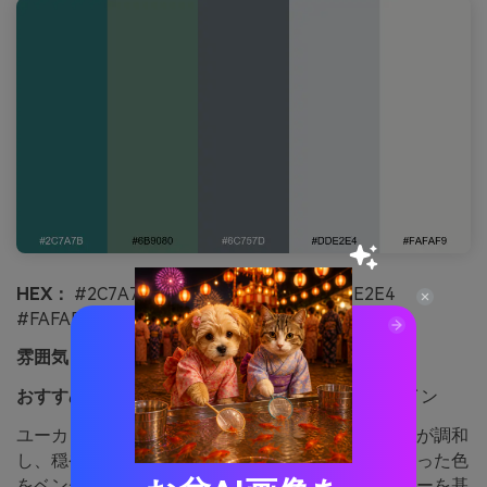
HEX：
#2C7A7B #6B9080 #6C757D #DDE2E4
#FAFAF9
雰囲気：
ナチュラル、バランス、都会的
おすすめ用途：
カフェインテリアやメニューデザイン
ユーカリの葉のニュアンスと滑らかなコンクリートが調和
し、穏やかながらも活気がある印象。グリーンがかった色
をベンチやアイコンのアクセントに、クールなグレーを基