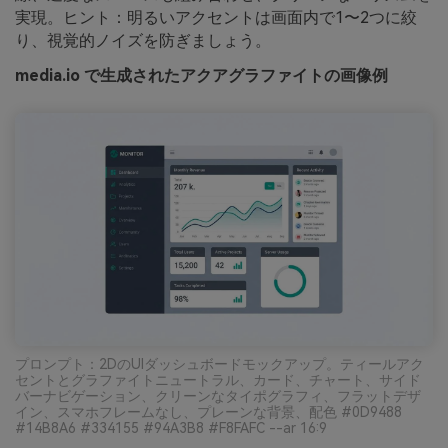
実現。ヒント：明るいアクセントは画面内で1〜2つに絞
り、視覚的ノイズを防ぎましょう。
media.io で生成されたアクアグラファイトの画像例
プロンプト：2DのUIダッシュボードモックアップ。ティールアク
セントとグラファイトニュートラル、カード、チャート、サイド
バーナビゲーション、クリーンなタイポグラフィ、フラットデザ
イン、スマホフレームなし、プレーンな背景、配色 #0D9488
#14B8A6 #334155 #94A3B8 #F8FAFC --ar 16:9