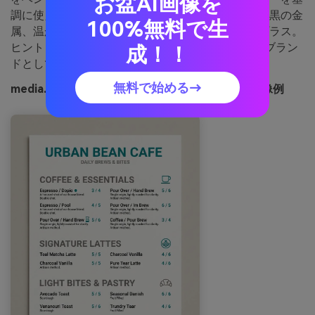
お盆AI画像を
調に使えば現代的で都会的な雰囲気に。明るい木、黒の金
100%無料で生
属、温かみのある照明と組み合わせて、温もりをプラス。
ヒント：ティールはサインやメニューに2回使い、ブラン
成！！
ドとしての一貫性を出しましょう。
無料で始める→
media.io で生成されたユーカリコンクリートの画像例