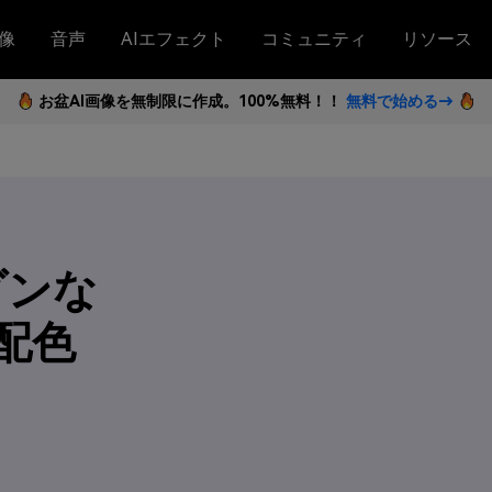
像
音声
AIエフェクト
コミュニティ
リソース
お盆AI画像を無制限に作成。100%無料！！
無料で始める→
ダンな
配色