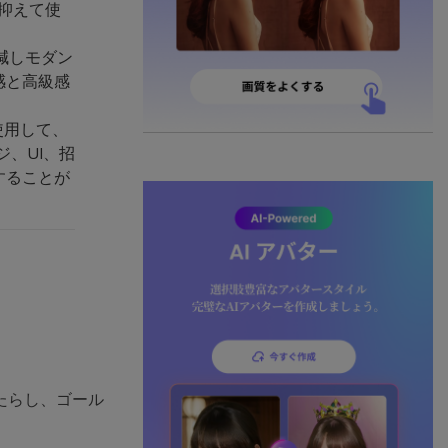
に抑えて使
減しモダン
感と高級感
使用して、
ジ、UI、招
することが
たらし、ゴール