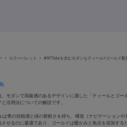
ー
カラーパレット
#0f766eを含むモダンなティール×ゴールド配
R:
は、モダンで高級感のあるデザインに適した「ティールとゴー
アと活用法についての解説です。
ールは青の信頼感と緑の新鮮さを持ち、構造（ナビゲーションや
当させるのに最適であり、ゴールドは暖かみと焦点を追加する