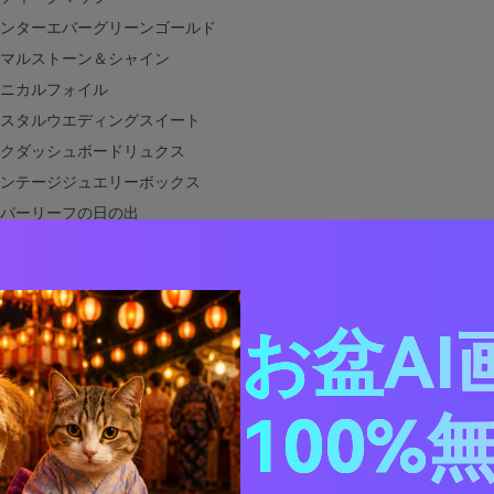
ンターエバーグリーンゴールド
マルストーン＆シャイン
ニカルフォイル
スタルウエディングスイート
クダッシュボードリュクス
ンテージジュエリーボックス
パーリーフの日の出
着いた教室
ジュアリースキンケアスタジオ
ィトリアルティールアクセント
お盆AI
スティバルポスターポップ
トスカイガラ
ル＆ゴールドと相性の良い色は？
100%
デザインでティール＆ゴールドパレットを活用する方法
ティールゴールドのパレットビジュアルを作成する