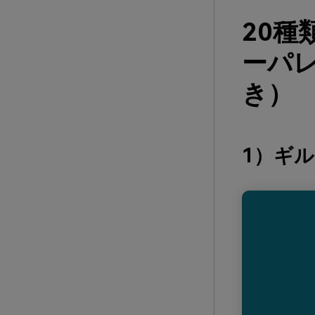
20
ーパレ
き）
1）ギ