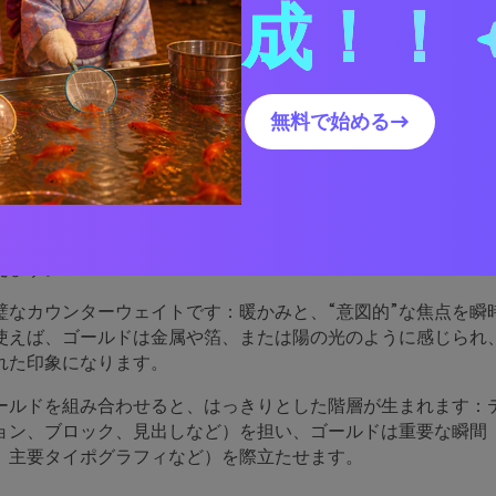
成！！
ティール＆ゴールドのパレッ
無料で始める→
も効果的なのか
と緑の間に位置し、信頼感（青）と新鮮さ（緑）の両方を感じ
り、プレミアムブランドやモダンなインターフェイス、祝祭感
えます。
璧なカウンターウェイトです：暖かみと、“意図的”な焦点を瞬
使えば、ゴールドは金属や箔、または陽の光のように感じられ
れた印象になります。
ールドを組み合わせると、はっきりとした階層が生まれます：
ョン、ブロック、見出しなど）を担い、ゴールドは重要な瞬間（
、主要タイポグラフィなど）を際立たせます。