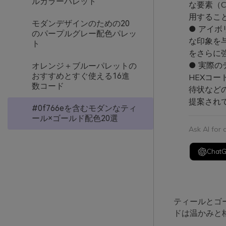
ルカラーパレット
な要素（
用するこ
モダンデザインのための20
● アイ
のパープルグレー配色パレッ
な印象を
ト
をさらに
● 実際の
オレンジ＋ブルーパレットの
おすすめとすぐ使える16進
HEXコー
数コード
待状など
提案され
#0f766eを含むモダンなティ
ール×ゴールド配色20選
Ask AI for
Chat
ティールとゴ
ドは温かみと