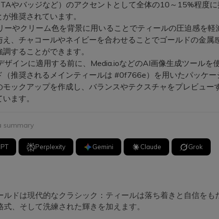
CTAやバッジなど）のアクセントとして全体の10～15%程度
とが推奨されています。
ボリーやクリーム色を背景に用いることでティールの圧迫感を軽
与え、チャコールやネイビーを合わせることでゴールドの金属
強調することができます。
デザインに適用する前に、Media.ioなどのAI画像生成ツールを
ド（推奨されるメインティールは #0f766e）を用いたパッケー
のモックアップを作成し、バランスやテクスチャをプレビュー
ています。
 a summary
GPT
Perplexity
Gemini
Claude
Grok
ールドは現代的なクラシック：ティールは落ち着きと自信をも
格式、そして洗練された輝きを加えます。