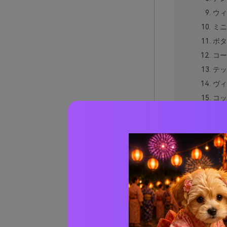
ウィ
ミニ
ボタ
コー
テッ
ヴィ
コッ
落ち
ラグ
エデ
フェ
ナイ
ティー
実際の
AIで