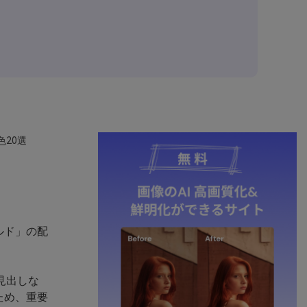
色20選
ルド」の配
見出しな
ため、重要