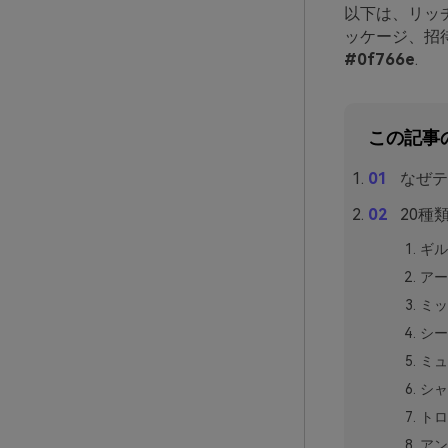
以下は、リッ
ッケージ、招
#0f766e
.
この記事
なぜテ
20種
ギル
アー
ミッ
シー
ミュ
シャ
トロ
アン