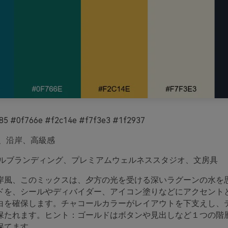
5 #0f766e #f2c14e #f7f3e3 #1f2937
、沿岸、高級感
ルブランディング、プレミアムウェルネススタジオ、文房具
岸風、このミックスは、夕方の光を受ける深いラグーンの水を
ドを、シールやディバイダー、アイコン塗りなどにアクセント
白を確保します。チャコールカラーがレイアウトを下支えし、
保たれます。ヒント：ゴールドはボタンや見出しなど１つの階
保てます。