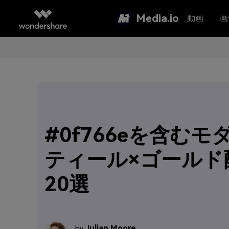
Media.io
動画
画
#0f766eを含むモ
ティール×ゴールド
20選
Julian Moore
by