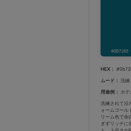
HEX：
#0b728
ムード：
洗練
用途例：
ホテ
洗練されて沿
ォームゴール
リーム色で余
ぎずリッチに
と、上品さが