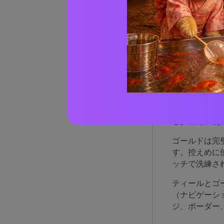
なぜ
とて
ティールは青
バランスによ
ど多用途に使
ゴールドは完
す。控えめに
ッチで洗練さ
ティールとゴ
（ナビゲーシ
ジ、ボーダー