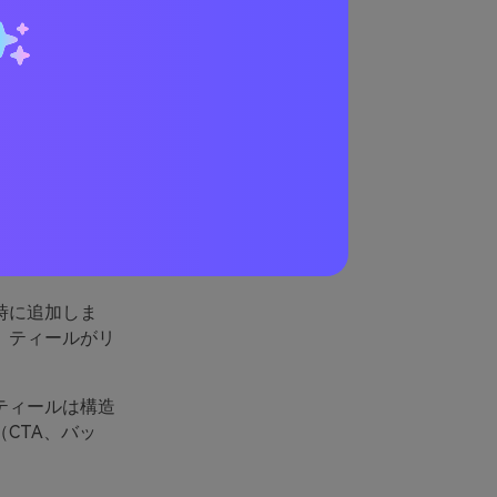
トが
させます。その
のある印刷物な
時に追加しま
、ティールがリ
ティールは構造
CTA、バッ