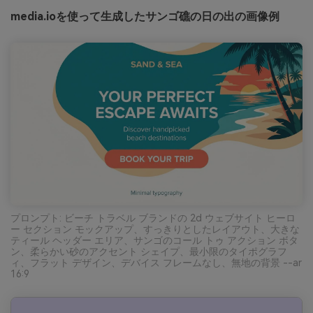
media.ioを使って生成したサンゴ礁の日の出の画像例
プロンプト: ビーチ トラベル ブランドの 2d ウェブサイト ヒーロ
ー セクション モックアップ、すっきりとしたレイアウト、大きな
ティール ヘッダー エリア、サンゴのコール トゥ アクション ボタ
ン、柔らかい砂のアクセント シェイプ、最小限のタイポグラフ
ィ、フラット デザイン、デバイス フレームなし、無地の背景 --ar
16:9