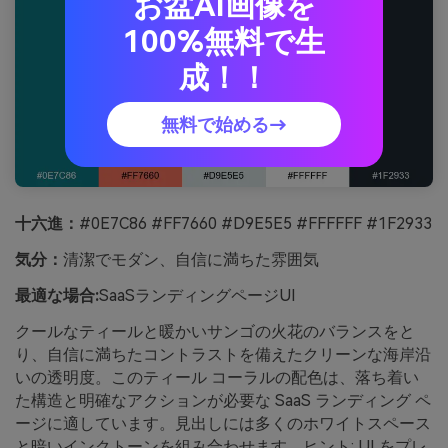
お盆AI画像を
100%無料で生
成！！
無料で始める→
十六進：
#0E7C86 #FF7660 #D9E5E5 #FFFFFF #1F2933
気分：
清潔でモダン、自信に満ちた雰囲気
最適な場合:
SaaSランディングページUI
クールなティールと暖かいサンゴの火花のバランスをと
り、自信に満ちたコントラストを備えたクリーンな海岸沿
いの透明度。このティール コーラルの配色は、落ち着い
た構造と明確なアクションが必要な SaaS ランディング ペ
ージに適しています。見出しには多くのホワイトスペース
と暗いインクトーンを組み合わせます。ヒント: UI をプレ