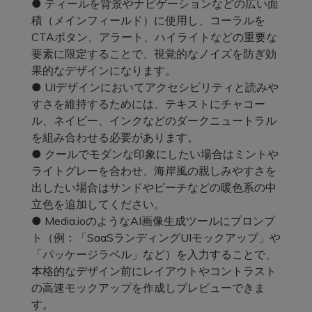
● ティールを背景やナビゲーションなどの広い面
積（メインフィールド）に使用し、コーラルを
CTAボタン、アラート、ハイライトなどの重要な
要素に限定することで、視覚的なノイズを防ぎ効
果的なデザインになります。
● UIデザインにおいてアクセシビリティと読みや
すさを維持するためには、テキストにチャコー
ル、ネイビー、インクなどのダークニュートラル
を組み合わせる必要があります。
● クールでモダンな印象にしたい場合はミントや
ライトグレーを合わせ、海岸風の親しみやすさを
出したい場合はサンドやピーチなどの暖色系の中
立色を追加してください。
● Media.ioのようなAI画像生成ツールにプロンプ
ト（例：「SaaSランディングUIモックアップ」や
「パッケージラベル」など）を入力することで、
本格的なデザイン前にレイアウトやコントラスト
の高速モックアップを作成しプレビューできま
す。