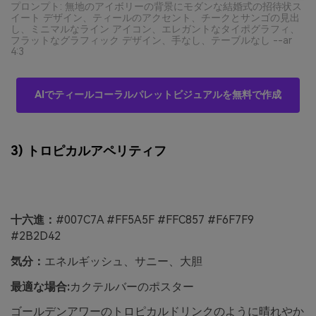
プロンプト: 無地のアイボリーの背景にモダンな結婚式の招待状ス
イート デザイン、ティールのアクセント、チークとサンゴの見出
し、ミニマルなライン アイコン、エレガントなタイポグラフィ、
フラットなグラフィック デザイン、手なし、テーブルなし --ar
4:3
AIでティールコーラルパレットビジュアルを無料で作成
3) トロピカルアペリティフ
十六進：
#007C7A #FF5A5F #FFC857 #F6F7F9
#2B2D42
気分：
エネルギッシュ、サニー、大胆
最適な場合:
カクテルバーのポスター
ゴールデンアワーのトロピカルドリンクのように晴れやか