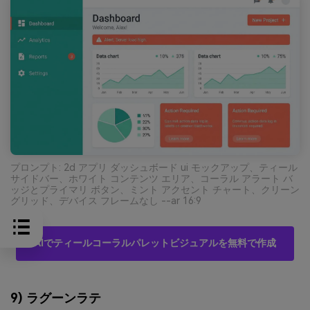
プロンプト: 2d アプリ ダッシュボード ui モックアップ、ティール
サイドバー、ホワイト コンテンツ エリア、コーラル アラート バ
ッジとプライマリ ボタン、ミント アクセント チャート、クリーン
グリッド、デバイス フレームなし --ar 16:9
AIでティールコーラルパレットビジュアルを無料で作成
9) ラグーンラテ