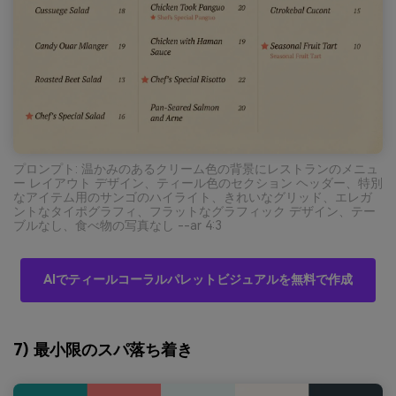
プロンプト: 温かみのあるクリーム色の背景にレストランのメニュ
ー レイアウト デザイン、ティール色のセクション ヘッダー、特別
なアイテム用のサンゴのハイライト、きれいなグリッド、エレガ
ントなタイポグラフィ、フラットなグラフィック デザイン、テー
ブルなし、食べ物の写真なし --ar 4:3
AIでティールコーラルパレットビジュアルを無料で作成
7) 最小限のスパ落ち着き