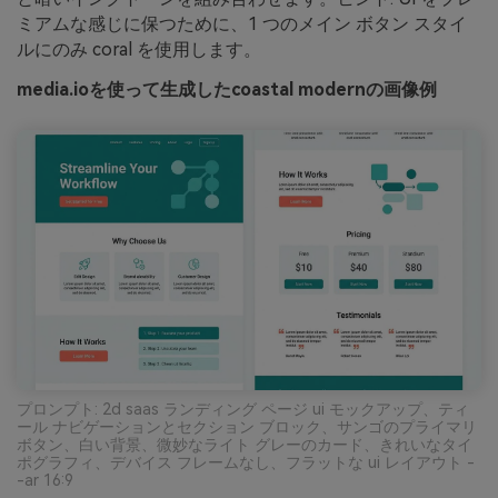
ミアムな感じに保つために、1 つのメイン ボタン スタイ
ルにのみ coral を使用します。
media.ioを使って生成したcoastal modernの画像例
プロンプト: 2d saas ランディング ページ ui モックアップ、ティ
ール ナビゲーションとセクション ブロック、サンゴのプライマリ
ボタン、白い背景、微妙なライト グレーのカード、きれいなタイ
ポグラフィ、デバイス フレームなし、フラットな ui レイアウト -
-ar 16:9