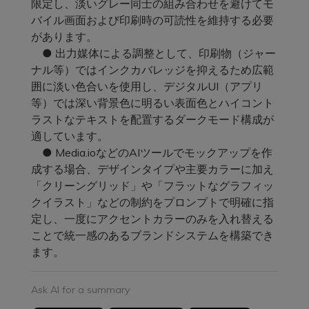
限定し、淡いグレー同士の組み合わせを避けてモ
バイル画面および印刷時の可読性を維持する必要
があります。
● 出力媒体による調整として、印刷物（ジャー
ナル等）ではインクカバレッジを抑えるため広範
囲に淡い色合いを使用し、デジタルUI（アプリ
等）では深い背景色に明るい表面色とハイコント
ラストなテキストを配置するダークモード構成が
適しています。
● Media.ioなどのAIツールでモックアップを作
成する場合、デザインタイプや主要カラーに加え
「クリーングリッド」や「フラットなグラフィッ
クイラスト」などの制約をプロンプトで明確に指
定し、一度にアクセントカラーのみを入れ替える
ことで統一感のあるブランドシステムを構築でき
ます。
Ask AI for a summary