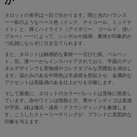
か
タロットの美学は一目で分かります。闇と光のバランス
——影のようなベース色（インク、チャコール、ミッドナ
イト）と、輝くハイライト（アイボリー、ゴールド、淡い
ブルー）——によって、シンボルや線画、書体が印象的か
つ乱雑にならずに引き立てられます。
また、タロットは触感的な素材——古びた紙、ベルベッ
ト、箔、漆——からインスパイアされており、平面のデジ
タルデザインでも実物感やコレクタブルな雰囲気を演出し
ます。温かみのある中間色は羊皮紙を想起させ、金属的な
アクセントは高級感のある仕上がりを示唆します。
そして最後に、タロットのカラーパレットは意味に根差し
ています。赤やワインは情熱と力、青やインディゴは直感
や宇宙、緑は儀式・成長・グラウンディングを象徴しま
す。こうしたストーリーテリングが、ブランドに意図的な
印象を与えます。