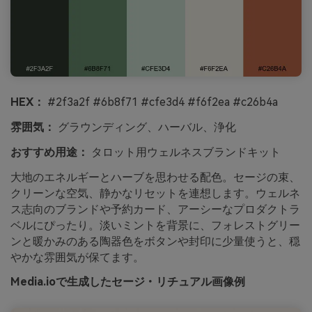
HEX：
#2f3a2f #6b8f71 #cfe3d4 #f6f2ea #c26b4a
雰囲気：
グラウンディング、ハーバル、浄化
おすすめ用途：
タロット用ウェルネスブランドキット
大地のエネルギーとハーブを思わせる配色。セージの束、
クリーンな空気、静かなリセットを連想します。ウェルネ
ス志向のブランドや予約カード、アーシーなプロダクトラ
ベルにぴったり。淡いミントを背景に、フォレストグリー
ンと暖かみのある陶器色をボタンや封印に少量使うと、穏
やかな雰囲気が保てます。
Media.ioで生成したセージ・リチュアル画像例