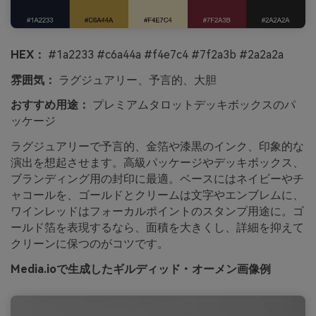
HEX：
#1a2233 #c6a44a #f4e7c4 #7f2a3b #2a2a2a
雰囲気：
ラグジュアリー、予言的、大胆
おすすめ用途：
プレミアムタロットデッキボックスのパ
ッケージ
ラグジュアリーで予言的、金箔や漆黒のインク、印象的な
演出を想起させます。高級パッケージやデッキボックス、
ブランディング用の封印に最適。ベースにはネイビーやチ
ャコールを、ゴールドとクリームは文字やエンブレムに、
ワインレッドはフォーカルポイントのスタンプ用途に。ゴ
ールド箔を表現するなら、面積を大きくし、詳細を抑えて
クリーンに保つのがコツです。
Media.ioで生成したギルディッド・オーメン画像例