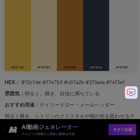
HEX：
#f2c14e #f7e7b3 #c07a2b #2f3a4a #f4f3ef
雰囲気：
明るく、輝き、自信に満ちている
おすすめ用途：
デイリードロー・メールヘッダー
明るく輝き、シトリンのクリスタルや朝の光を思わせるデ
ザインです。デイリードローのメールヘッダーやハイライ
AI動画ジェネレーター
今すぐ生成
トカバー、ポジティブなアクションセクションに適してい
テキストや画像から簡単に動画を作成
ます。メインバナーには温かみのあるイエローを、文字や