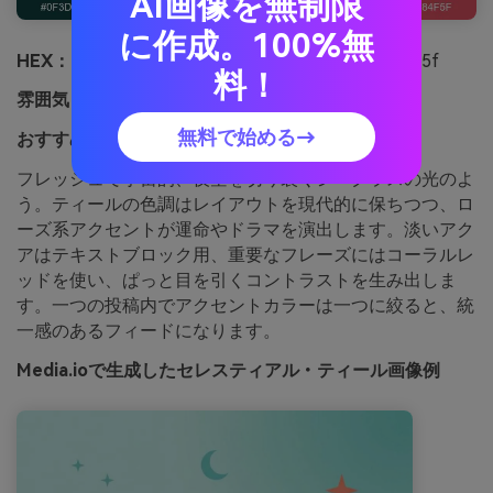
AI画像を無制限
に作成。100%無
HEX：
#0f3d3e #1f7a7a #a9d9d0 #f7f2e8 #d84f5f
料！
雰囲気：
フレッシュ、宇宙的、モダン
無料で始める→
おすすめ用途：
タロットリーダー向けSNS投稿
フレッシュで宇宙的、夜空を切り裂くシーグラスの光のよ
う。ティールの色調はレイアウトを現代的に保ちつつ、ロ
ーズ系アクセントが運命やドラマを演出します。淡いアク
アはテキストブロック用、重要なフレーズにはコーラルレ
ッドを使い、ぱっと目を引くコントラストを生み出しま
す。一つの投稿内でアクセントカラーは一つに絞ると、統
一感のあるフィードになります。
Media.ioで生成したセレスティアル・ティール画像例