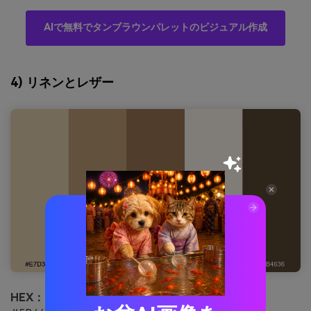
AIで無料でタンブラウンパレットのビジュアル作成
4) リネンとレザー
HEX：
#E7D3B3 #C2A07A #A07A55 #FFF7ED