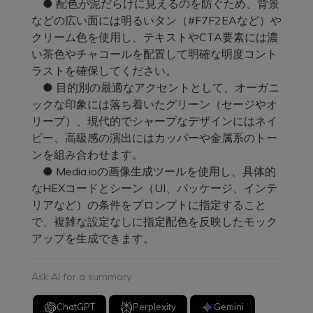
● 配色が泥だらけに見えるのを防ぐため、背景
などの広い面には明るいタン（#F7F2EAなど）や
クリーム色を使用し、テキストやCTA要素には濃
い茶色やチャコールを配置して明確な明度コント
ラストを確保してください。
● 目的別の最適なアクセントとして、オーガニ
ックな印象には落ち着いたグリーン（セージやオ
リーブ）、現代的でシャープなデザインにはネイ
ビー、高級感の演出にはカッパーや金属系のトー
ンを組み合わせます。
● Media.ioの画像生成ツールを使用し、具体的
なHEXコードとシーン（UI、パッケージ、インテ
リアなど）の条件をプロンプトに指定すること
で、複雑な設定なしに指定配色を反映したモック
アップを生成できます。
Ask AI for a summary
ChatGPT
Perplexity
Gemini