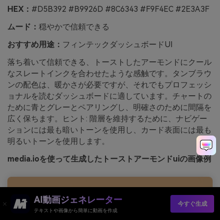
HEX：
#D5B392 #B9926D #8C6343 #F9F4EC #2E3A3F
ムード：
穏やかで信頼できる
おすすめ用途：
フィンテックダッシュボードUI
落ち着いて信頼できる、トーストしたアーモンドにクール
なスレートインクを合わせたような感触です。タンブラウ
ンの配色は、暖かさが必要ですが、それでもプロフェッシ
ョナルを読むダッシュボードに適しています。チャートの
ために青とグレーとペアリングし、明確さのために間隔を
広く保ちます。ヒント: 階層を維持するために、ナビゲー
ションには最も暗いトーンを使用し、カード表面には最も
明るいトーンを使用します。
media.ioを使って生成したトーストアーモンドuiの画像例
AI動画ジェネレーター
今すぐ生成
テキストや画像から簡単に動画を作成