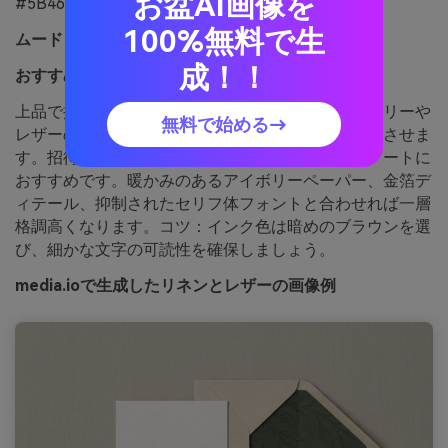
お盆AI画像を
#5B4636
100%無料で生
ムード：
上品で控えめ
成！！
おすすめ用途：
ウェディング招待状一式
上品で控えめなカラーは、プレスしたステーショナリーや
無料で始める→
レザーの誓約書、柔らかなキャンドルライトを想像させま
す。招待状一式やモノグラム、ミニマルなラインアートに
おすすめです。暖かみのあるアイボリーペーパー、金箔デ
ィテール、抑制されたセリフ体フォントと合わせれば一層
格調高くなります。コツ：インク色は暗めのブラウンを選
び、細かな文字の可読性を確保しましょう。
media.ioで生成したリネンとレザーの画像例