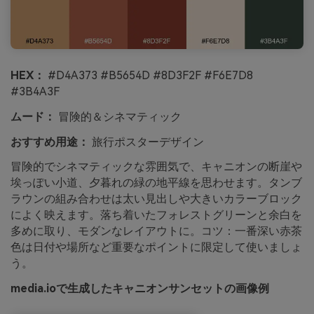
HEX：
#D4A373 #B5654D #8D3F2F #F6E7D8
#3B4A3F
ムード：
冒険的＆シネマティック
おすすめ用途：
旅行ポスターデザイン
冒険的でシネマティックな雰囲気で、キャニオンの断崖や
埃っぽい小道、夕暮れの緑の地平線を思わせます。タンブ
ラウンの組み合わせは太い見出しや大きいカラーブロック
によく映えます。落ち着いたフォレストグリーンと余白を
多めに取り、モダンなレイアウトに。コツ：一番深い赤茶
色は日付や場所など重要なポイントに限定して使いましょ
う。
media.ioで生成したキャニオンサンセットの画像例