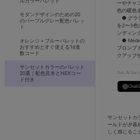
ルカラーパレット
ーやチャ
色の暖色
モダンデザインのための20
● グラ
のパープルグレー配色パレッ
を2〜3
ト
ンディン
● Med
オレンジ＋ブルーパレットの
おすすめとすぐ使える16進
プロンプ
数コード
クアップ
サンセットカラーのパレット
Ask AI for
20選｜配色見本とHEXコー
ド付き
Chat
サンセットカ
ールドが夕暮
しく感じるこ