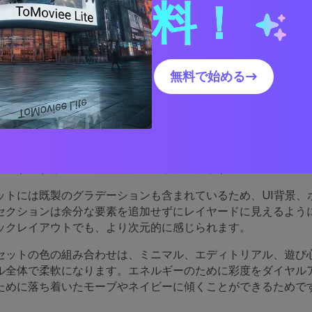
料！
セットパレットがうまく機
無料で始める→
配色は暖かさと涼しさを自然にバランスさせることで、エモー
を感じさせてくれます。注目を集めるサンゴ/オレンジのハイラ
ートするより深い夕暮れのトーンが得られます。
ットには既製のグラデーションも含まれているため、UI背景、
セクションは余分な要素を追加せずにレイヤードに見えるよう
ックレイアウトでも、より次元的に感じられます。
セットの色の組み合わせは、ミニマル、エディトリアル、遊び
ル全体で柔軟になります。エネルギーのために彩度をダイヤル
ために落ち着いたモーブやネイビーに傾くことができるためで