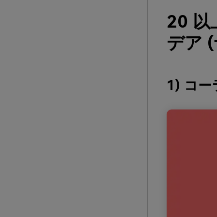
20 
デア 
1) コ