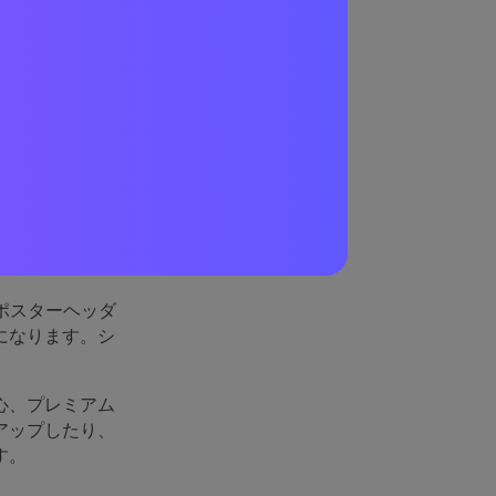
能する
ショナルさと使
イトと、読み
ポスターヘッダ
になります。シ
心、プレミアム
アップしたり、
す。