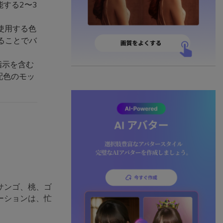
する2〜3
使用する色
ることでバ
指示を含む
配色のモッ
サンゴ、桃、ゴ
ーションは、忙