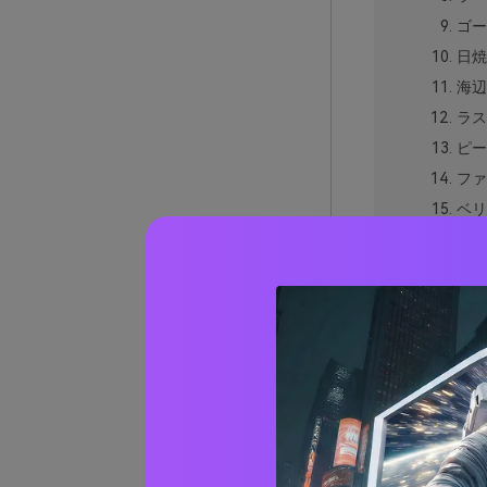
ゴー
日焼
海辺
ラス
ピー
ファ
ベリ
オー
ソフ
バイ
キャ
日没
日没に
リアル
AIで