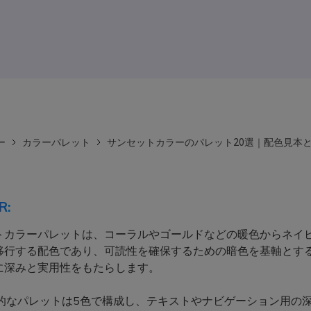
ー
カラーパレット
サンセットカラーのパレット20選｜配色見本と
R:
トカラーパレットは、コーラルやゴールドなどの暖色からネイ
移行する配色であり、可読性を確保するための暗色を基軸とす
に深みと実用性をもたらします。
的なパレットは5色で構成し、テキストやナビゲーション用の