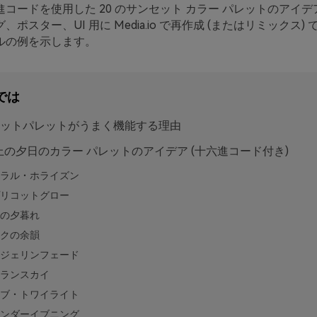
コードを使用した 20 のサンセット カラー パレットのアイ
ポスター、UI 用に Media.io で再作成 (またはリミックス)
ルの例を示します。
では
ットパレットがうまく機能する理由
以上の夕日のカラー パレットのアイデア (十六進コード付き)
ラル・ホライズン
リコットグロー
の夕暮れ
クの余韻
ジェリンフェード
ランスカイ
ブ・トワイライト
ンダーイブニング