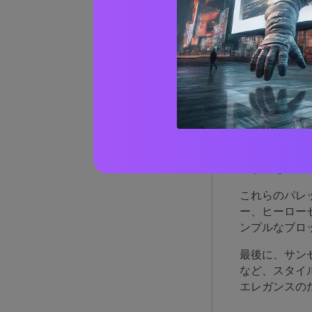
サン
理由
サンセットの
い勝手の両方
やすさをサポ
これらのパレ
ー、ヒーロー
ンプルなブロ
最後に、サン
など、スタイ
エレガンスの