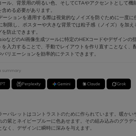
コール、背景用の明るい色、そしてCTAやアクセントとして機能
を含める必要があります。
デーションを適用する際は視覚的なノイズを防ぐために一度に
色に制限し、ポスターや大きな背景では粒子感（ノイズ）を加え
グを防止できます。
ia.ioなどのAI画像生成ツールに特定のHEXコードやデザインの
トを入力することで、手動でレイアウトを作り直すことなく、
やバリエーションを効率的にテストできます。
 a summary
GPT
Perplexity
Gemini
Claude
Grok
ラーパレットはコントラストのために作られています。暖かい
れの紫とネイビーブルーに色あせます。その組み込みのグラデ
となく、デザインに瞬時に深みを与えます。