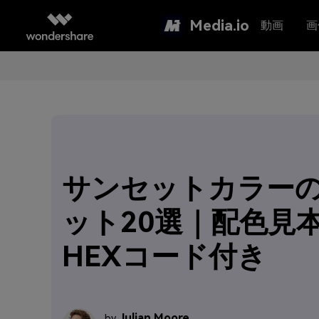
Media.io
動画
画
サンセットカラー
ット20選｜配色見
HEXコード付き
Julian Moore
by