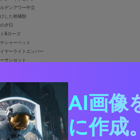
ルデンアワー中立
けした柑橘類
の夕日
ト&ローズ
チシャーベット
イヤーライトエンバー
ーサンセット
シャンライン・ダスク
トサンドグラデーション
オレット・コースタル
AI画像
ニオンクレイ
後の真夜中
合う色は何ですか？
に作成。
デザインでサンセットカラーパレットを使用する方法
サンセットパレットビジュアルを作成