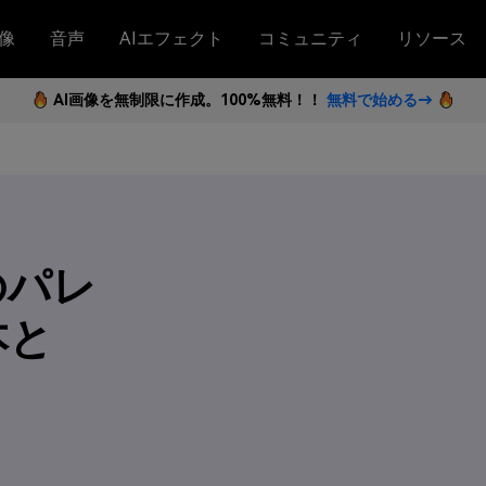
像
音声
AIエフェクト
コミュニティ
リソース
AI画像を無制限に作成。100%無料！！
無料で始める→
のパレ
本と