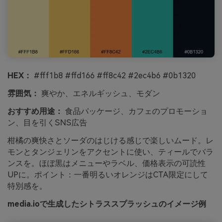
HEX：
#fff1b8 #ffd166 #ff8c42 #2ec4b6 #0b1320
雰囲気：
爽やか、エネルギッシュ、モダン
おすすめ用途：
食品パッケージ、カフェのプロモーショ
ン、目を引くSNS広告
柑橘の爽快さとソーダのはじける感じで楽しいムード。レ
モンとタンジェリンをアクセントに使い、ティールでバラ
ンスを。ほぼ黒はメニューやラベル、価格表示の可読性
UPに。ポイント：一番明るいオレンジはCTA限定にして
特別感を。
media.ioで生成したシトラススプラッシュのイメージ例