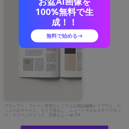
お盆AI画像を
100%無料で生
成！！
無料で始める→
プロンプト：プレーン背景のミニマルな雑誌編集レイアウト。た
っぷりのマージン、セリフ見出し、ニュートラルなカラーブロッ
ク、クリーングリッド、写真なし --ar 3:4