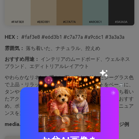
HEX：
#faf3e8 #e6d3b1 #c7a77a #a9c6c1 #3a3a3a
雰囲気：
落ち着いた、ナチュラル、控えめ
おすすめ用途：
インテリアのムードボード、ウェルネス
ブランド、エディトリアルレイアウト
やわらかなリネンと暖かい石、ほんのりしたシーグラス色
で上品・リラックスな雰囲気。オフホワイトをベースに、
タンやサンドストーンでセクションやカードを。落ち着い
たアクアはリンクや区切り線、アイコンの塗りにもおすす
め。ポイント：ペーパーグレインやファブリックのニュア
ンスを加えると、自然な雰囲気が強調できます。
media.ioで生成したサンドストーンリネンのイメージ例