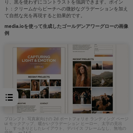
り、黒を使わずにコントラストを強調できます。ポイン
ト：クリームからピーチへの微妙なグラデーションを加え
て自然な光を再現すると効果的です。
media.ioを使って生成したゴールデンアワーグローの画像
例
プロンプト: 写真家向けの 2d ポートフォリオ ランディング ページ
ui モックアップ、暖かいグラデーション ヒーロー、太字の見出
し、すっきりとしたレイアウト、デバイス フレームなし、無地の
背景 --ar 16:9