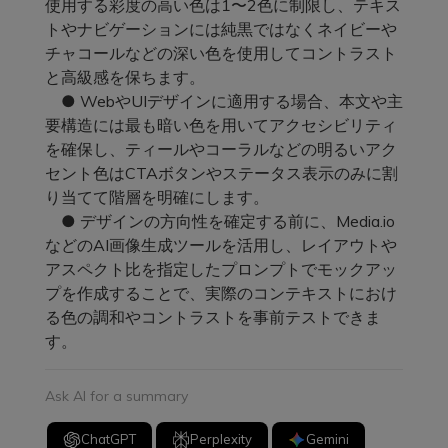
使用する彩度の高い色は1〜2色に制限し、テキス
トやナビゲーションには純黒ではなくネイビーや
チャコールなどの深い色を使用してコントラスト
と高級感を保ちます。
● WebやUIデザインに適用する場合、本文や主
要構造には最も暗い色を用いてアクセシビリティ
を確保し、ティールやコーラルなどの明るいアク
セント色はCTAボタンやステータス表示のみに割
り当てて階層を明確にします。
● デザインの方向性を確定する前に、Media.io
などのAI画像生成ツールを活用し、レイアウトや
アスペクト比を指定したプロンプトでモックアッ
プを作成することで、実際のコンテキストにおけ
る色の調和やコントラストを事前テストできま
す。
Ask AI for a summary
ChatGPT
Perplexity
Gemini