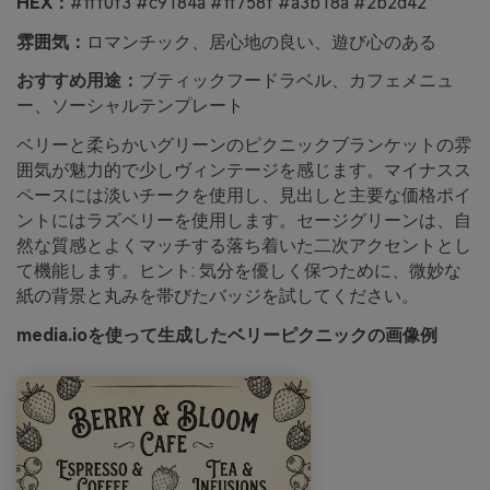
HEX：
#fff0f3 #c9184a #ff758f #a3b18a #2b2d42
雰囲気：
ロマンチック、居心地の良い、遊び心のある
おすすめ用途：
ブティックフードラベル、カフェメニュ
ー、ソーシャルテンプレート
ベリーと柔らかいグリーンのピクニックブランケットの雰
囲気が魅力的で少しヴィンテージを感じます。マイナスス
ペースには淡いチークを使用し、見出しと主要な価格ポイ
ントにはラズベリーを使用します。セージグリーンは、自
然な質感とよくマッチする落ち着いた二次アクセントとし
て機能します。ヒント: 気分を優しく保つために、微妙な
紙の背景と丸みを帯びたバッジを試してください。
media.ioを使って生成したベリーピクニックの画像例