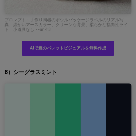
プロンプト：手作り陶器のボウルパッケージラベルのリアル写
真、温かいアースカラー、クリーンな背景、柔らかな指向性ライ
ト、小道具なし --ar 4:3
AIで夏のパレットビジュアルを無料作成
8）シーグラスミント