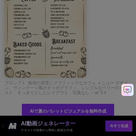
プロンプト: 無地の背景にグラフィックなカフェ メニュー デザイ
ン、ヴィンテージ風のタイポグラフィ、シンプルなベリーのイラ
スト、すっきりとしたレイアウト、写真なし --ar 3:4
AIで夏のパレットビジュアルを無料作成
AI動画ジェネレーター
今すぐ生成
テキストや画像から簡単に動画を作成
11) サンゴ礁