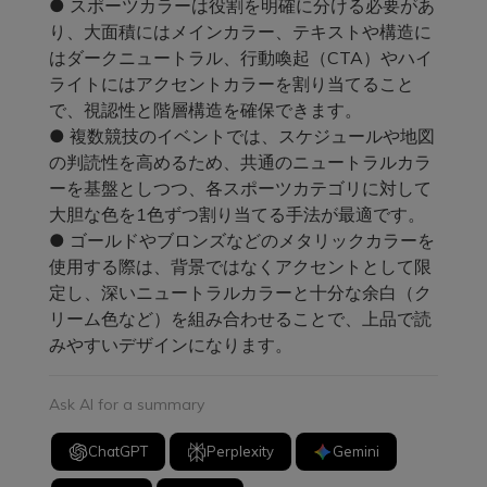
● スポーツカラーは役割を明確に分ける必要があ
り、大面積にはメインカラー、テキストや構造に
はダークニュートラル、行動喚起（CTA）やハイ
ライトにはアクセントカラーを割り当てること
で、視認性と階層構造を確保できます。
● 複数競技のイベントでは、スケジュールや地図
の判読性を高めるため、共通のニュートラルカラ
ーを基盤としつつ、各スポーツカテゴリに対して
大胆な色を1色ずつ割り当てる手法が最適です。
● ゴールドやブロンズなどのメタリックカラーを
使用する際は、背景ではなくアクセントとして限
定し、深いニュートラルカラーと十分な余白（ク
リーム色など）を組み合わせることで、上品で読
みやすいデザインになります。
Ask AI for a summary
ChatGPT
Perplexity
Gemini