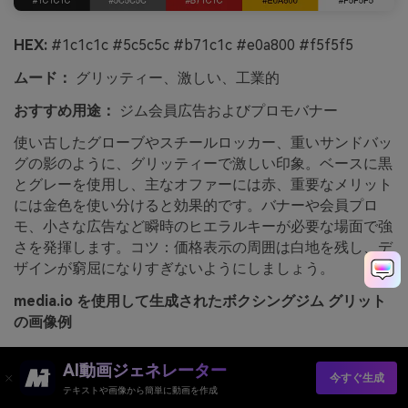
HEX:
#1c1c1c #5c5c5c #b71c1c #e0a800 #f5f5f5
ムード：
グリッティー、激しい、工業的
おすすめ用途：
ジム会員広告およびプロモバナー
使い古したグローブやスチールロッカー、重いサンドバッ
グの影のように、グリッティーで激しい印象。ベースに黒
とグレーを使用し、主なオファーには赤、重要なメリット
には金色を使い分けると効果的です。バナーや会員プロ
モ、小さな広告など瞬時のヒエラルキーが必要な場面で強
さを発揮します。コツ：価格表示の周囲は白地を残し、デ
ザインが窮屈になりすぎないようにしましょう。
media.io を使用して生成されたボクシングジム グリット
の画像例
AI動画ジェネレーター
今すぐ生成
テキストや画像から簡単に動画を作成