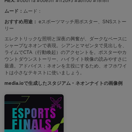
HEX:
#0b0f1a #00e5ff #ff2d95 #a6ff00 #f8f8ff
ムード：
ムード：
おすすめ用途：
eスポーツマッチ用ポスター、SNSストー
リー
エレクトリックな照明と深夜の興奮が、ダークなベースに
シャープなネオンで表現。シアンとマゼンタで見出しを、
ライムでCTA（行動喚起）のアクセントを。ポスターやカ
ウントダウンストーリー、ハイライト映像の読みやすさに
最適。アドバイス：ネオンを主役にするため、オフホワイ
トは小さなテキストに使いましょう。
media.ioで生成したスタジアム・ネオンナイトの画像例