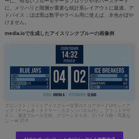
ーに、明るいブルーをデータブロックやホバーステート
に。メリハリと階層が重要な統計系レイアウトに最適。ア
ドバイス：ほぼ黒は数字やラベル用に使えば、氷色がぼや
けません。
media.ioで生成したアイスリンクブルーの画像例
プロンプト：ライトアイスブルー背景のスコアボードUIモックア
ップ（チーム名・タイマー・スタッツパネル付）、フラットデザ
イン、濃淡ブルーが主役、クリーンタイポ、デバイス枠・写真な
し --ar 21:9