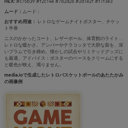
HEX:
#c75b39 #f2c14e #7b2d26 #2d1e2f #f7f3e3
ムード：
ムード：
おすすめ用途：
レトロなゲームナイトポスター、チケッ
ト半券
ニスのかかったコート、レザーボール、体育館のライト…
レトロな暖かさ。アンバーやテラコッタで大胆な面を、深
いプラムで引き締め。懐かしの試合やリミテッドグッズに
も最適。アドバイス：ポスターのベースをクリームにする
と暖色が映え、濁りません。
media.ioで生成したレトロバスケットボールのあたたかみ
の画像例