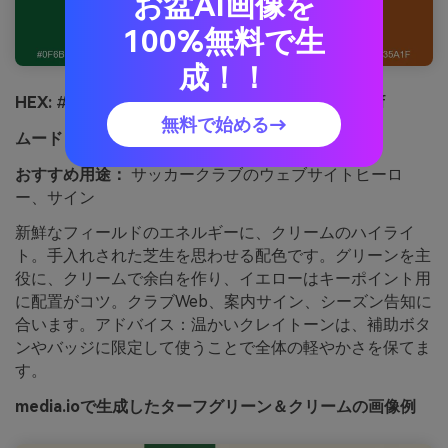
お盆AI画像を
100%無料で生
成！！
HEX:
#0f6b3b #f3ead7 #1f2a2e #ffcc33 #b35a1f
無料で始める→
ムード：
ムード：
おすすめ用途：
サッカークラブのウェブサイトヒーロ
ー、サイン
新鮮なフィールドのエネルギーに、クリームのハイライ
ト。手入れされた芝生を思わせる配色です。グリーンを主
役に、クリームで余白を作り、イエローはキーポイント用
に配置がコツ。クラブWeb、案内サイン、シーズン告知に
合います。アドバイス：温かいクレイトーンは、補助ボタ
ンやバッジに限定して使うことで全体の軽やかさを保てま
す。
media.ioで生成したターフグリーン＆クリームの画像例