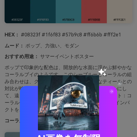
HEX：
#08323f #1f6f83 #57b9c8 #ff6b6b #fff2e1
ムード：
ポップ、力強い、モダン
おすすめ用途：
サマーイベントポスター
ポップで印象的な配色は、開放的な水面に浮かぶ鮮やかな
コーラルブイのようです。このシーブルーとコーラルの組
み合わせは、クリーンなクリームや涼しげなティールとの
対比が映えます。タイポグラフィは大胆＆シンプルにし
て、遠くからもコントラストが伝わるように。ヒント：コ
ーラル色は1つの見出しやバッジに絞り、最大限のインパ
クトを。
コーラルブイの画像例（media.io生成）