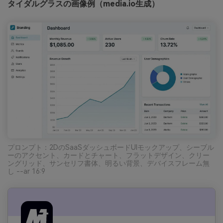
タイダルグラスの画像例（media.io生成）
プロンプト：2DのSaaSダッシュボードUIモックアップ、シーブル
ーのアクセント、カードとチャート、フラットデザイン、クリー
ングリッド、サンセリフ書体、明るい背景、デバイスフレーム無
し --ar 16:9