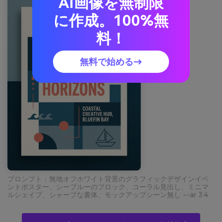
AI画像を無制限
に作成。100%無
料！
無料で始める→
プロンプト：無地オフホワイト背景のグラフィックデザインイベ
ントポスター、シーブルーのブロック、コーラル見出し、ミニマ
ルシェイプ、シャープな書体、モックアップシーン無し --ar 3:4