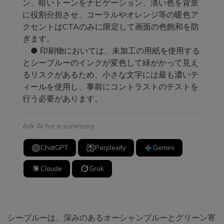
ン、暗いトーンをナビゲーション、淡い色を背景
に役割分担させ、コーラルやオレンジ等の暖色ア
クセントはCTAのみに限定して画面の色飽和を防
ぎます。
● 印刷物においては、未加工の用紙を使用する
とシーブルーのインクが変色して緑がかって見え
るリスクがあるため、小さな文字には最も濃いテ
ィールを使用し、事前にコントラストのテストを
行う必要があります。
Ask AI for a summary
ChatGPT
Perplexity
Gemini
Claude
Grok
シーブルーは、深みのあるオーシャンブルーとグリーン寄