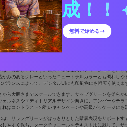
デザインへのサップグリーンパレットの使い方
成！！
サップグリーンパレットのビジュアルを作成する
無料で始める→
プグリーンパレットが優れ
ンは「橋渡し」色です。自然で植物由来のグリーン信号を持ち
温かみのあるグレーといったニュートラルカラーとも調和しや
のバランスによって、デジタルUIにも印刷物にも幅広く使えま
さから大胆さまでスケールできます。サップグリーンを柔らか
ウェルネスやエディトリアルデザイン向きに、アンバーやテラ
せればコントラストの強いキャンペーンや高級パッケージにも
のは、サップグリーンがはっきりとした階層表現をサポートす
吸しやすく保ち、ダークチャコールをテキスト用に残して、サ