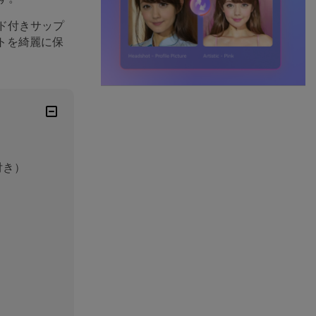
ド付きサップ
トを綺麗に保
付き）