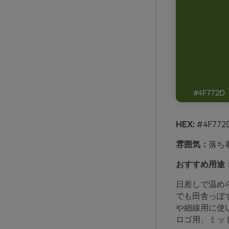
HEX:
#4F772D
雰囲気：
落ち
おすすめ用途
日差しで温め
でも田舎っぽ
や細線用に使
ロゴ用、ミッ