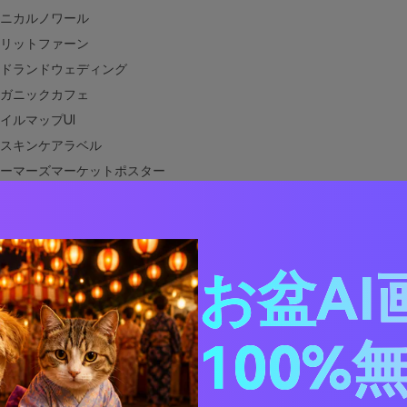
ニカルノワール
リットファーン
ドランドウェディング
ガニックカフェ
イルマップUI
スキンケアラベル
ーマーズマーケットポスター
タムオーチャード
パインキャビン
マルステーショナリー
スタジオカーム
お盆AI
デンパーティーインビテーション
ィトリアルネイチャースプレッド
100%
ドパケットチャーム
グリーンと相性の良い色は？