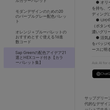
ルカラーパレット
● オリ
を持ち、
モダンデザインのための20
ディング
のパープルグレー配色パレッ
● UI
ト
（ボタン
濃いグリ
オレンジ＋ブルーパレットの
おすすめとすぐ使える16進
● 活気
数コード
をバッジ
ースに明
Sap Greenの配色アイデア21
選とHEXコード付き【カラ
ーパレット集】
Ask AI for
Chat
サップグリー
代的なデザイ
ッシュでナチュ