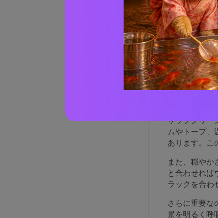
実際の
AIで
サッ
理由
サップグリー
ムやトープ、
あります。こ
また、穏やか
と合わせれば
ラックを合わ
さらに重要な
景を明るく呼