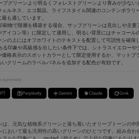
ーブグリーンより明るくフォレストグリーンより青みが少ない
ウェルネス、エコ製品、ライフスタイル関連のコンテンポラリ
に最も適しています。
や印刷物で階層を構築する場合、サップグリーンは見出しや主要
やアイコン等）に限定して適用し、明るい背景にはチャコール
ーンの上にはオフホワイトのテキストを配置して可読性を確保
ある印象や高級感を出したい条件下では、シトラスイエローや
や価格表示のスポットカラーとして限定使用するか、マットブ
るいクリームのラベルパネルを追加する配色が有効です。
 a summary
GPT
Perplexity
Gemini
Claude
Grok
ンは、元気な植物系グリーンと落ち着いたオリーブトーンの中
ンにおいて最も汎用性の高いグリーンのひとつです。組み合わ
ラルな印象にも、 muted（控えめ）で上品な印象にもなりま