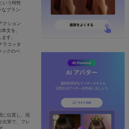
という特性
ーなブラン
アクション
の本文を、
します。
テラコッタ
ラックのベ
間に位置し、現
せ次第で、フレ
す。