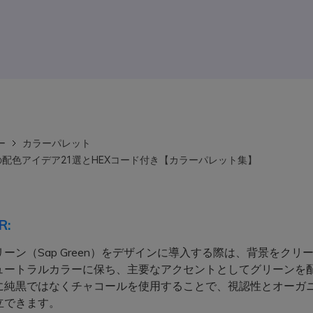
ー
カラーパレット
eenの配色アイデア21選とHEXコード付き【カラーパレット集】
R:
ーン（Sap Green）をデザインに導入する際は、背景をクリ
ュートラルカラーに保ち、主要なアクセントとしてグリーンを
に純黒ではなくチャコールを使用することで、視認性とオーガ
立できます。