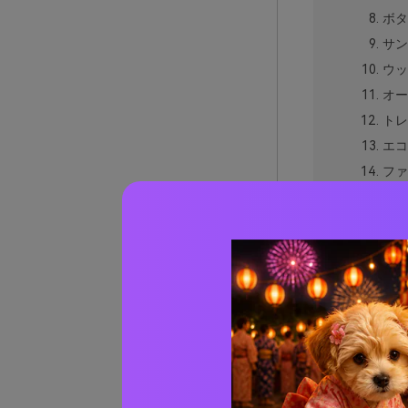
ボタ
サン
ウッ
オー
トレ
エコ
ファ
オー
アル
ミニ
ヨガ
ガー
エデ
シー
サップ