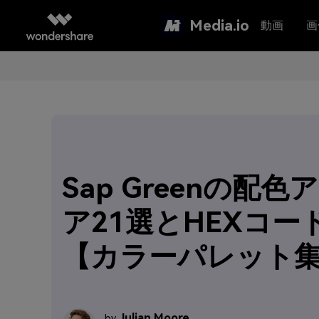
Media.io
動画
画
Sap Greenの配色
ア21選とHEXコー
【カラーパレット
Julian Moore
by