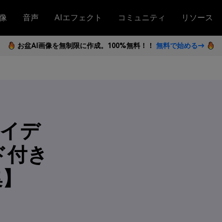
像
音声
AIエフェクト
コミュニティ
リソース
お盆AI画像を無制限に作成。100%無料！！
無料で始める→
アイデ
ド付き
集】