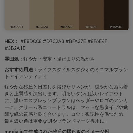
HEX：
#E8DCC8 #D7C2A3 #BFA37E #8F6E4F
#3B2A1E
雰囲気：
軽やか・安定・陽だまりの温かさ
おすすめ用途：
ライフスタイルスタジオのミニマルブラン
ドアイデンティティ
軽やかな砂丘と日差しを浴びたリネンが、穏やかな落ち着
きと上質感を演出します。明るいタンは広いレイアウト
に、濃いエスプレッソブラウンはヘッダーやロゴのアンカ
ーに。クリーム系ニュートラルは、マットな黒タイプや繊
細な紙の質感と良く合います。コツ：視認性を保つため、
最も濃い色は重要なUIやブランドマーク専用に。
media.ioで生成された砂丘の揺らぎのイメージ例