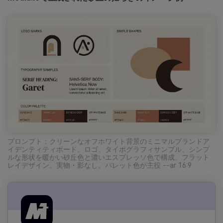
プロンプト：クリーンなオフホワイト背景のミニマルブランドア
イデンティティボード。ロゴ、タイポグラフィサンプル、シンプ
ルな形状を暖かい砂丘色と濃いエスプレッソ色で構成。フラット
レイデザイン。実物・影なし。パレット色が主役 --ar 16:9