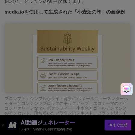
選ぶと、クリックの集中が保てます。
media.ioを使用して生成された「小麦畑の朝」の画像例
プロンプト：シンプルなライト背景に2Dメールニュースレターヘ
ッダーとコンテンツブロックのモックアップ、エコテーマのアイ
コンとクリーンなタイポグラフィー、小麦色とゴールデンタンス
のアクセント、落ち着いたブラウンのテキスト、フラットUIレイ
アウトのみ、デバイスフレームなし --ar 16:9
AI動画ジェネレーター
今すぐ生成
テキストや画像から簡単に動画を作成