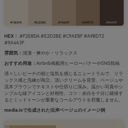
HEX：
#F2E8DA #E2D2BE #C9AE8F #A98D72
#5A4A3F
雰囲気：
清潔・爽やか・リラックス
おすすめ用途：
Airbnb掲載用ヒーローバナーやSNS投稿
清々しいビーチの朝と塩気を感じるニュートラルで、リラ
ックス感と洗練が両立。淡いクリームを背景、ベージュや
流木ブラウンでテキストや仕切りに深み。温かい写真やシ
ンプルな線アイコンと好相性。コツ：余白を十分に確保す
るとミッドトーンが重要なコールアウトを邪魔しません。
media.ioで生成された沿岸ベージュのイメージ例