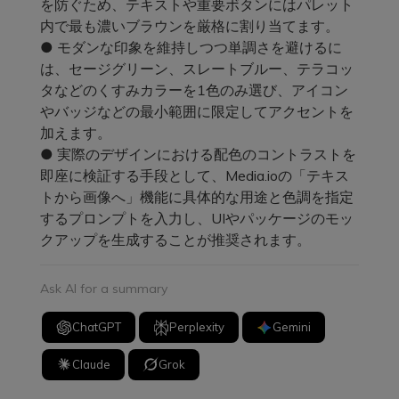
を防ぐため、テキストや重要ボタンにはパレット
内で最も濃いブラウンを厳格に割り当てます。
● モダンな印象を維持しつつ単調さを避けるに
は、セージグリーン、スレートブルー、テラコッ
タなどのくすみカラーを1色のみ選び、アイコン
やバッジなどの最小範囲に限定してアクセントを
加えます。
● 実際のデザインにおける配色のコントラストを
即座に検証する手段として、Media.ioの「テキス
トから画像へ」機能に具体的な用途と色調を指定
するプロンプトを入力し、UIやパッケージのモッ
クアップを生成することが推奨されます。
Ask AI for a summary
ChatGPT
Perplexity
Gemini
Claude
Grok