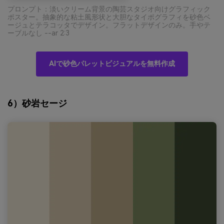
プロンプト：淡いクリーム背景の陶芸スタジオ向けグラフィック
ポスター。抽象的な粘土風形状と大胆なタイポグラフィを砂色ベ
ージュとテラコッタでデザイン。フラットデザインのみ。手やテ
ーブルなし --ar 2:3
AIで砂色パレットビジュアルを無料作成
6）砂岩セージ