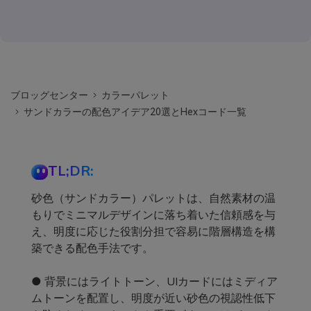
ブロッグセンター
カラーパレット
サンドカラーの配色アイデア20選とHexコード一覧
TL;DR:
砂色（サンドカラー）パレットは、自然素材の温
もりでミニマルデザインに落ち着いた信頼感を与
え、明度に応じた役割分担で容易に階層構造を構
築できる配色手法です。
● 背景にはライトトーン、UIカードにはミディア
ムトーンを配置し、明度が近い砂色の視認性低下