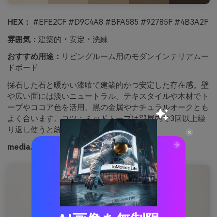
HEX：
#EFE2CF #D9C4A8 #BFA585 #92785F #4B3A2F
雰囲気：
建築的・安定・洗練
おすすめ用途：
リビングルーム用のモダンインテリアムー
ドボード
採石した石と暖かい漆喰で建築的かつ安定した存在感。壁
や広い面には淡いニュートラル。テキスタイルや木材でト
ープやココア色を活用。黒の金属やナチュラルオークとも
よく合います。コツ：ミッドトープは部屋内で3回以上繰
り返し使うと統一感。
media.ioで生成された暖かい採石場のイメージ例