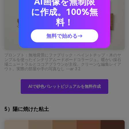
AI画像を無制限
に作成。100%無
料！
無料で始める→
プロンプト：無地背景にファブリック・ペイントチップ・木のサ
ンプルを使ったインテリアムードボードコラージュ。暖かい採石
場ニュートラルとココアブラウンが主役。クリーンな編集レイア
ウト。実際の部屋や手の写真なし --ar 3:2
AIで砂色パレットビジュアルを無料作成
5）陽に焼けた粘土