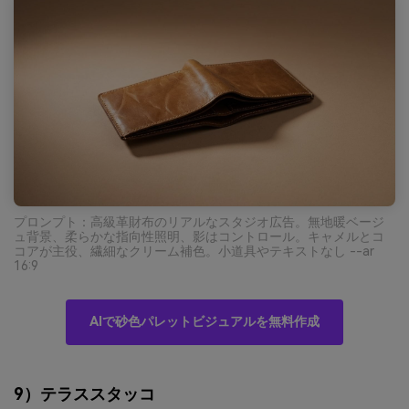
プロンプト：高級革財布のリアルなスタジオ広告。無地暖ベージ
ュ背景、柔らかな指向性照明、影はコントロール。キャメルとコ
コアが主役、繊細なクリーム補色。小道具やテキストなし --ar
16:9
AIで砂色パレットビジュアルを無料作成
9）テラススタッコ