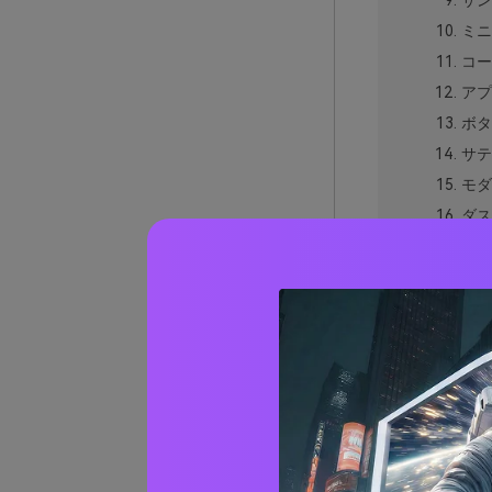
サン
ミニ
コー
アプ
ボタ
サテ
モダ
ダス
シャ
ソフ
オー
ウェ
シテ
サーモ
サーモ
AIで