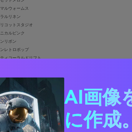
セットメロン
マルウォームス
ラルリネン
リコットスタジオ
ニカルピンク
ンリボン
ンレトロポップ
ティコーラルドリフト
ンパンペタル
トネオンアクセント
タムサーモン
AI画像
ディングウィスパー
ィコーラルコントラスト
ンピンクに合う色は？
に作成。
ンピンクカラーパレットの実際のデザインでの使い方
サーモンピンクパレットのビジュアルを作成する