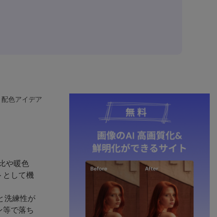
)・配色アイデア
比や暖色
トとして機
と洗練性が
ン等で落ち