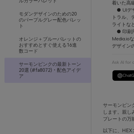
ルカラーパレット
着いた高
● UI
モダンデザインのための20
トラル、
のパープルグレー配色パレッ
ライトな
ト
● 印刷
Media
オレンジ＋ブルーパレットの
おすすめとすぐ使える16進
デザイン
数コード
Ask AI for
サーモンピンクの最新トーン
20選 (#fa8072)・配色アイデ
Chat
ア
サーモンピン
します。親し
プレートの万
以下に、HE