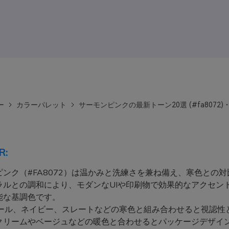
ー
カラーパレット
サーモンピンクの最新トーン20選 (#fa8072
R:
ピンク（#FA8072）は温かみと洗練さを兼ね備え、寒色との対
ラルとの調和により、モダンなUIや印刷物で効果的なアクセン
能な基調色です。
ール、ネイビー、スレートなどの寒色と組み合わせると視認性
クリームやベージュなどの暖色と合わせるとパッケージデザイ