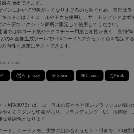
級感を演出できます。
デザインにおいて印象が甘くなりすぎるのを防ぐため、背景はラ
テキストにはチャコールやモカを使用し、サーモンピンクはボ
どの主要なアクション箇所に限定して使用してください。
用途では非コート紙やテクスチャー用紙と相性が良く、実制作
.ioなどのAI画像生成ツールでHEXコードとアクセント色を指定す
の方向性を迅速にテストできます。
 a summary
GPT
Perplexity
Gemini
Claude
Grok
ク（#FA8072）は、コーラルの暖かさと淡いブラッシュの魅
みやすくモダンな印象があり、ブランディング、UI、招待状、
能な基調色となります。
Xコード、ムードメモ、実際の組み合わせヒント付きで、20種類