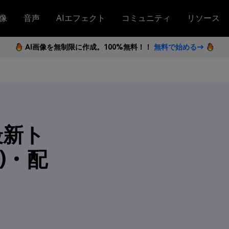
像
音声
AIエフェクト
コミュニティ
リソース
AI画像を無制限に作成。100%無料！！
無料で始める→
最新ト
2)・配