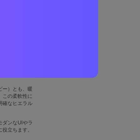
れてい
その絶妙なバラ
など）にも使い
ビー）とも、暖
。この柔軟性に
明確なヒエラル
ダンなUIやラ
に役立ちます。