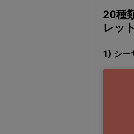
20
レット
1) シ