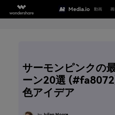
Media.io
動画
画
サーモンピンクの
ーン20選 (#fa807
色アイデア
Julian Moore
by