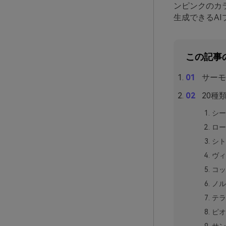
ンピンクのカ
生成できるA
この記事
サーモ
20種
シー
ロー
シト
ヴィ
コッ
ノル
テラ
ピオ