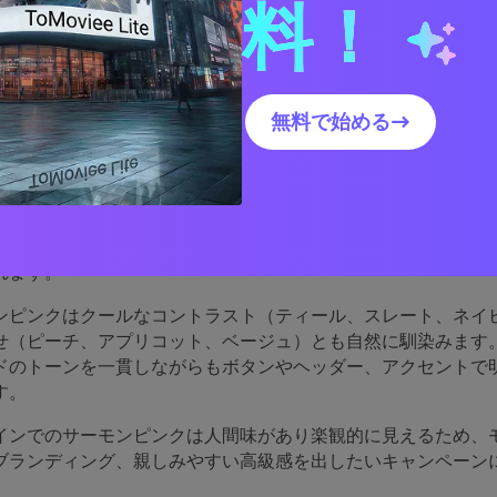
料！
モンピンクのパレットが優
無料で始める→
由
クは、温かみがありながらも落ち着いた洗練さを失いません。
アウトを圧迫することなく大面積（背景、カード、パッケージ
れます。
ンピンクはクールなコントラスト（ティール、スレート、ネイ
せ（ピーチ、アプリコット、ベージュ）とも自然に馴染みます
ドのトーンを一貫しながらもボタンやヘッダー、アクセントで
す。
インでのサーモンピンクは人間味があり楽観的に見えるため、モ
ブランディング、親しみやすい高級感を出したいキャンペーン