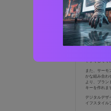
サー
る理
サーモンピン
ンスは、レイ
やすくしてく
また、サーモ
かな組み合わ
より、ブラン
キーを作れま
デジタルデザ
イフスタイル