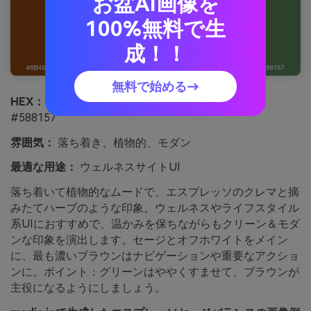
お盆AI画像を
100%無料で生
成！！
無料で始める→
HEX：
#8B4513 #2B1D14 #A3B18A #DAD7CD
#588157
雰囲気：
落ち着き、植物的、モダン
最適な用途：
ウェルネスサイトUI
落ち着いて植物的なムードで、エスプレッソのクレマと摘
みたてハーブのような印象。ウェルネスやライフスタイル
系UIにおすすめで、温かみを保ちながらもクリーン＆モダ
ンな印象を演出します。セージとオフホワイトをメイン
に、最も濃いブラウンはナビゲーションや重要なアクショ
ンに。ポイント：グリーンはややくすませて、ブラウンが
主役になるようにしましょう。