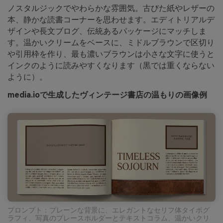
ノスタルジックでやわらかな雰囲気。古びた紙やレザーの
本、静かな読書コーナーを思わせます。エディトリアルデ
ザインや長文ブログ、伝統あるパッケージにマッチしま
す。温かいクリームをベースに、ミドルブラウンで区切り
や引用枠を作り、最も濃いブラウンは小さな文字に使うと
インクのように読みやすくなります（黒では重くならない
ように）。
media.ioで生成したヴィンテージ書店の温もりの画像例
プロンプト：プレーンな背景に、エレガントなセリフ体タイポグ
ラフィ、写真のプレースホルダーとテキストコラム、温かいクリ