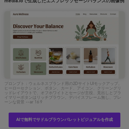
media.ioで生成したエスプレッソセージバランスの画像例
プロンプト：ウェルネスブランド用の2DサイトUIモックアップ。
ヒーローセクション、ボタン、カード、アイコン、クリーングリ
ッドレイアウトで、オフホワイトとセージが主役、見出しとプラ
イマリーボタンはリッチブラウン。デバイスフレーム無し、プレ
ーンな背景 --ar 16:9
AIで無料でサドルブラウンパレットビジュアルを作成