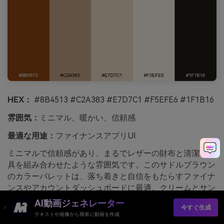
HEX：
#8B4513 #C2A383 #E7D7C1 #F5EFE6 #1F1B16
雰囲気：
ミニマル、暖かい、信頼感
最適な用途：
ファイナンスアプリUI
ミニマルで信頼感があり、まるでレザーの財布と清潔な文
具を組み合わせたような雰囲気です。このサドルブラウン
のカラーパレットは、落ち着きと自信をもたらすファイナ
ンスやアカウントダッシュボードに最適。クリームとサン
ドカラーを面に使い、テキストにはほぼ黒に近い色を選
AI動画ジェネレーター
今すぐ生成
び、コントラストを保ちましょう。アドバイス：ブラウン
テキストや画像から簡単に動画を作成
は一貫したプライマリアクションの色として使用し、UI全