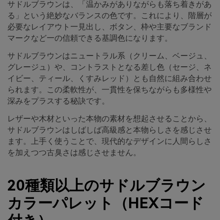
サドルブラウンは、「温かみがありながらも落ち着きがあ
る」という絶妙なバランスの色です。これにより、階層が
必要なレイアウト—見出し、ボタン、枠や主要なブランド
マークなど—の信頼できる基調色になります。
サドルブラウンはニュートラル系（クリーム、ベージュ、
グレージュ）や、コントラストとなる差し色（セージ、ネ
イビー、ティール、くすみレッド）とも自然に組み合わせ
られます。この柔軟性が、一貫性を保ちながらも多様性や
深みをプラスする秘訣です。
レザーや木材といった本物の素材を想起させることから、
サドルブラウンはしばしば高級感と本物らしさを感じさせ
ます。上手く使うことで、現代的なデザインに人間らしさ
を加えつつ古臭さは感じさせません。
20種類以上のサドルブラウン
カラーパレット（HEXコード