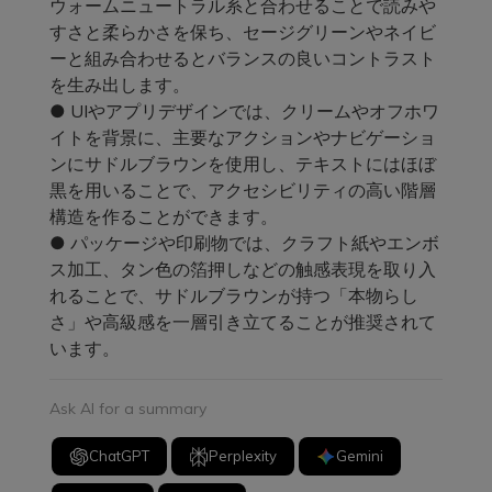
ウォームニュートラル系と合わせることで読みや
すさと柔らかさを保ち、セージグリーンやネイビ
ーと組み合わせるとバランスの良いコントラスト
を生み出します。
● UIやアプリデザインでは、クリームやオフホワ
イトを背景に、主要なアクションやナビゲーショ
ンにサドルブラウンを使用し、テキストにはほぼ
黒を用いることで、アクセシビリティの高い階層
構造を作ることができます。
● パッケージや印刷物では、クラフト紙やエンボ
ス加工、タン色の箔押しなどの触感表現を取り入
れることで、サドルブラウンが持つ「本物らし
さ」や高級感を一層引き立てることが推奨されて
います。
Ask AI for a summary
ChatGPT
Perplexity
Gemini