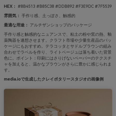
HEX：
#8B4513 #B85C38 #DDB892 #F3E9DC #7F5539
雰囲気：
手作り感、土っぽさ、触感的
最適な用途：
アルチザンショップのパッケージ
手作り感と触感的なニュアンスで、粘土の粉や窯の熱、釉
薬陶器を連想させます。クラフト市場や少量生産品のパッ
ケージにもおすすめ。テラコッタとサドルブラウンの組み
合わせでラベルを作り、ライトベージュは落ち着いた背景
色に。ポイント：印刷にはさりげないペーパーのテクスチ
ャを加えると、温かなブラウンがさらに豊かに感じられま
す。
media.ioで生成したクレイポタリースタジオの画像例