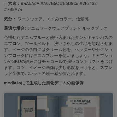
十六進：
#4A5A6A #A07B5C #E6D8C6 #2F3133
#7B8A74
気分：
ワークウェア、くすみカラー、信頼感
最適な場合:
デニムワークウェアブランド ルックブック
色褪せたデニムブルーと使い込まれたタンがキャンバスの
エプロン、ツールベルト、洗いざらしの生地を想起させま
す。ページの余白にはクリーム色を、ヘッダーやセクショ
ンブロックにはデニムブルーを使いましょう。キャプショ
ンやSKUの詳細にはチャコールで強いコントラストをつけ
ます。コツ：イメージ画像は少し彩度を下げると、スプレ
ッド全体でパレットの統一感が保たれます。
media.ioにて生成した風化デニムの画像例