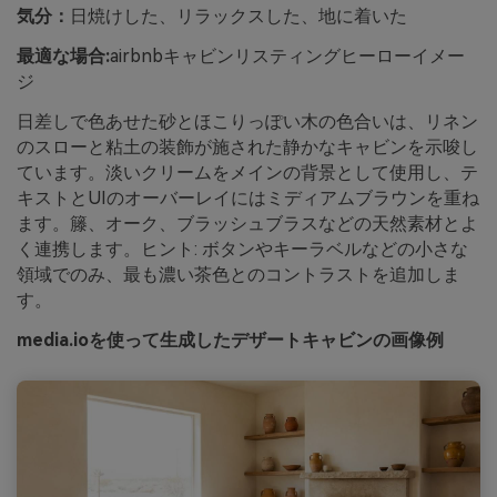
気分：
日焼けした、リラックスした、地に着いた
最適な場合:
airbnbキャビンリスティングヒーローイメー
ジ
日差しで色あせた砂とほこりっぽい木の色合いは、リネン
のスローと粘土の装飾が施された静かなキャビンを示唆し
ています。淡いクリームをメインの背景として使用し、テ
キストとUIのオーバーレイにはミディアムブラウンを重ね
ます。籐、オーク、ブラッシュブラスなどの天然素材とよ
く連携します。ヒント: ボタンやキーラベルなどの小さな
領域でのみ、最も濃い茶色とのコントラストを追加しま
す。
media.ioを使って生成したデザートキャビンの画像例