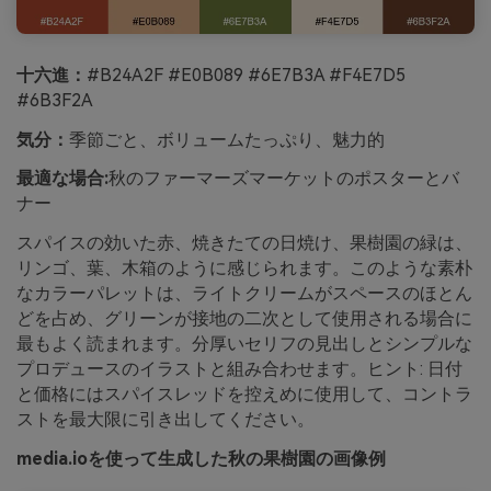
十六進：
#B24A2F #E0B089 #6E7B3A #F4E7D5
#6B3F2A
気分：
季節ごと、ボリュームたっぷり、魅力的
最適な場合:
秋のファーマーズマーケットのポスターとバ
ナー
スパイスの効いた赤、焼きたての日焼け、果樹園の緑は、
リンゴ、葉、木箱のように感じられます。このような素朴
なカラーパレットは、ライトクリームがスペースのほとん
どを占め、グリーンが接地の二次として使用される場合に
最もよく読まれます。分厚いセリフの見出しとシンプルな
プロデュースのイラストと組み合わせます。ヒント: 日付
と価格にはスパイスレッドを控えめに使用して、コントラ
ストを最大限に引き出してください。
media.ioを使って生成した秋の果樹園の画像例