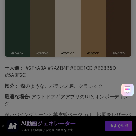
十六進：
#2F4A3A #7A6B4F #EDE1CD #B38B5D
#5A3F2C
気分：
森のような、バランス感、クラシック
最適な場合:
アウトドアギアアプリのUIとオンボーディン
グ
深いパイングリーンと羊皮紙ベージュは、地図をレザーバ
ッグに挟んでいるような雰囲気を作り出します。このラス
AI動画ジェネレーター
今すぐ生成
ティックなカラースキームは、羊皮紙をベース、パインを
テキストや画像から簡単に動画を作成
主要アクションカラーにすると、スケールしやすくなりま