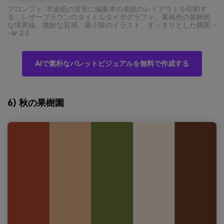
プロンプト: 羊皮紙の背景に編集本の表紙のレイアウトを印刷す
る、レザーブラウンのタイトルタイポグラフィ、黄褐色の装飾的
な境界線、微妙な質感、最小限のイラスト、すっきりとした構図 -
-ar 2:3
AIで素朴なパレットビジュアルを無料で作成する
6) 秋の果樹園