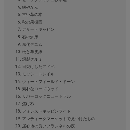
銅やかん
古い革の本
秋の果樹園
デザートキャビン
石の炉床
風化デニム
松と羊皮紙
燻製クルミ
日焼けしたアドベ
モッシートレイル
ウィートフィールド・ドーン
素朴なローズウッド
リバーロックニュートラル
焦げ杉
フォレストキャビンライト
アンティークマーケットで見つけたもの
居心地の良いフランネルの夜