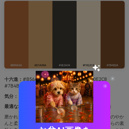
十六進：
#B56A3A #D1A36A #3E3A34 #F0E2C8
#7B4B2A
気分：
トースト, ヴィンテージ, 磨かれた
最適な場合:
コーヒーバッグのパッケージと商品広告
磨かれた銅とキャラメルの色調は、薪ストーブの上のやか
んと柔らかく磨耗した金属を思い出させます。これらの素