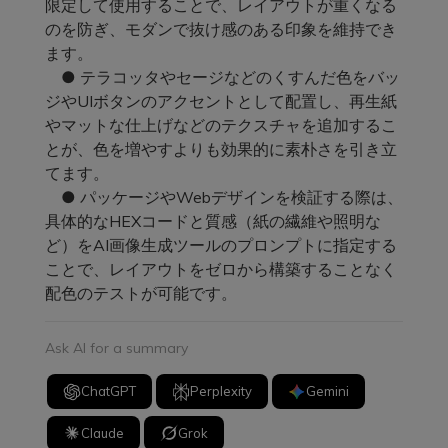
限定して使用することで、レイアウトが重くなる
のを防ぎ、モダンで抜け感のある印象を維持でき
ます。
● テラコッタやセージなどのくすんだ色をバッ
ジやUIボタンのアクセントとして配置し、再生紙
やマットな仕上げなどのテクスチャを追加するこ
とが、色を増やすよりも効果的に素朴さを引き立
てます。
● パッケージやWebデザインを検証する際は、
具体的なHEXコードと質感（紙の繊維や照明な
ど）をAI画像生成ツールのプロンプトに指定する
ことで、レイアウトをゼロから構築することなく
配色のテストが可能です。
Ask AI for a summary
ChatGPT
Perplexity
Gemini
Claude
Grok