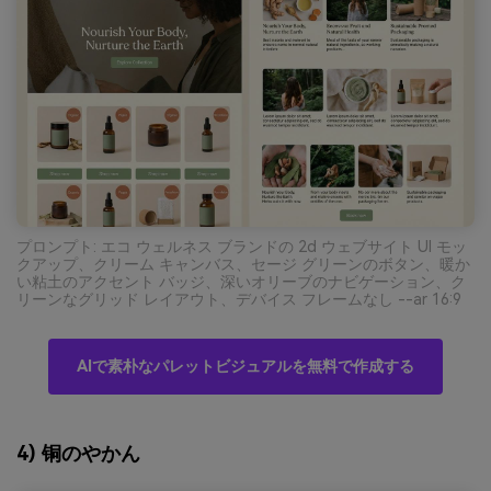
プロンプト: エコ ウェルネス ブランドの 2d ウェブサイト UI モッ
クアップ、クリーム キャンバス、セージ グリーンのボタン、暖か
い粘土のアクセント バッジ、深いオリーブのナビゲーション、ク
リーンなグリッド レイアウト、デバイス フレームなし --ar 16:9
AIで素朴なパレットビジュアルを無料で作成する
4) 铜のやかん