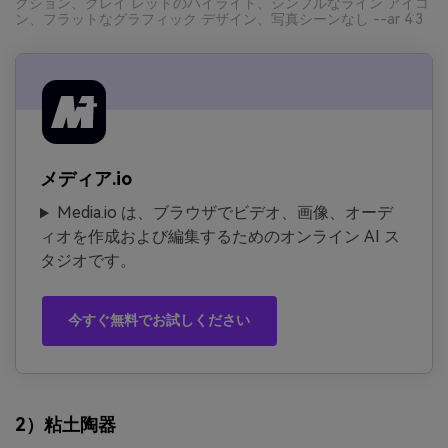
クション、クレイ レッドのハイライト、シンプルなライン アイコ
ン、フラットなグラフィック デザイン、写真シーンなし --ar 4:3
メディア.io
Media.io は、ブラウザでビデオ、画像、オーデ
ィオを作成および編集するためのオンライン AI ス
タジオです。
今すぐ無料でお試しください
2）粘土陶器