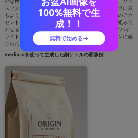
お盆AI画像を
朴な色の組み合わせは、クリームが支配的なままで、クリ
スプタイプにダークチャコールが使用されている場合に最
100%無料で生
もよく見えます。クラフト紙のテクスチャ、ホイルのアク
成！！
セント、またはシンプルなスタンプグラフィックと組み合
わせると、昔ながらの仕上がりになります。ヒント: ハイ
ライトをライトゴールドに入れて、デザインがモダンに感
無料で始める→
じられるようにします。
media.ioを使って生成した銅ケトルの画像例