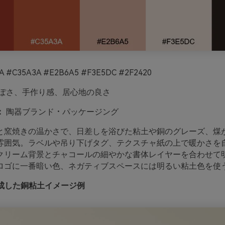
 #C35A3A #E2B6A5 #F3E5DC #2F2420
ぽさ、手作り感、居心地の良さ
：
陶器ブランド・パッケージング
と窯焼きの温かさで、日差しを浴びた粘土や銅のグレーズ、煤
雰囲気。ラベルや吊り下げタグ、テクスチャ紙の上で暖かさを
クリーム背景とチャコールの細やかな書体レイヤーを合わせて
ロゴに一番暗い色、ネガティブスペースには明るい粘土色を使
で作成した銅粘土イメージ例