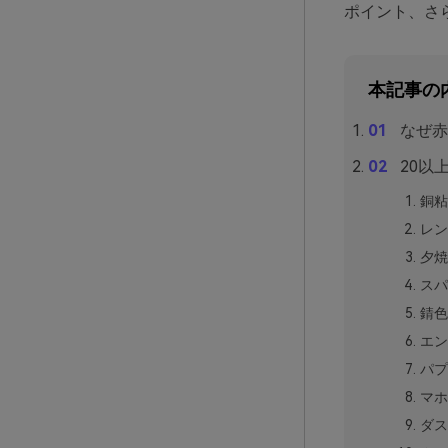
ポイント、さ
本記事の
なぜ赤
20以
銅粘
レン
夕焼
スパ
錆色
エン
パプ
マホ
ダス