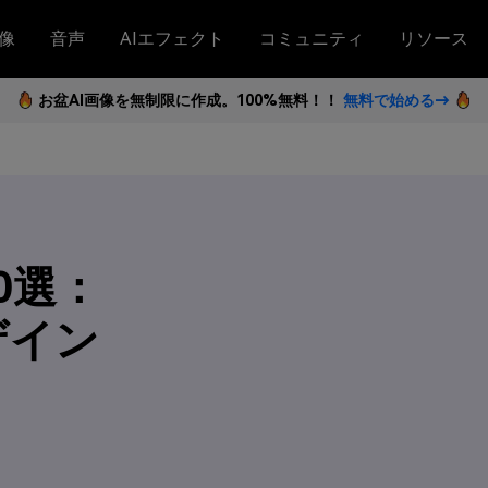
像
音声
AIエフェクト
コミュニティ
リソース
お盆AI画像を無制限に作成。100%無料！！
無料で始める→
0選：
ザイン