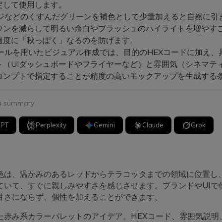
定して使用します。
ジなどのくすんだグリーンを補色として少量加えると自然に引
ウンを減らして明るい余白やブラッシュのハイライトを増やす
過度に「秋っぽく」なるのを防げます。
ツールを用いたビジュアル作成では、目的のHEXコードに加え、
ト（UIダッシュボードやフライヤーなど）と雰囲気（シネマテ
ロンプトで指定することが精度の高いモックアップを生成する
 a summary
GPT
Perplexity
Gemini
Claude
Grok
色は、温かみのあるレッドからテラコッタまでの領域に位置し
ていて、すぐに親しみやすさを感じさせます。ブランドやUIで
甘さにならず、個性を加えることができます。
た赤み系カラーパレットのアイデア。HEXコード、雰囲気説明