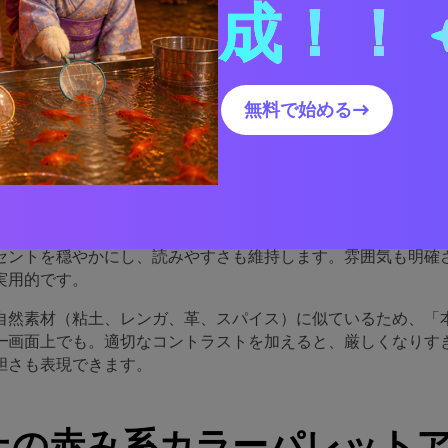
成！！
赤み系パレットが抜群に機能
無料で始める→
は、赤の感情的エネルギーと地球色の安定感を融合しているた
与えてくれます。このバランスは、ブランド、パッケージ、編
ースで使いやすさをもたらします。
ニュートラルとも相性抜群。クリーム、羊皮紙ホワイト、トー
セントを穏やかにし、読みやすさも維持します。雰囲気も明確
実用的です。
自然素材（粘土、レンガ、革、スパイス）に似ているため、「
―画面上でも。適切なコントラストを加えると、厳しくなりす
胆さも表現できます。
以上の赤み系カラーパレット