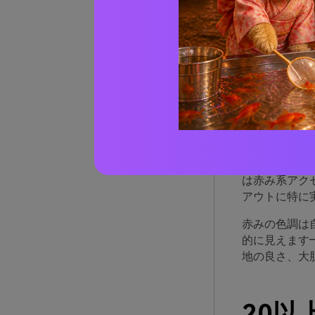
なぜ
のか
赤みのトーン
頼感を同時に
インターフェ
赤み色はまた
は赤み系アク
アウトに特に
赤みの色調は
的に見えます
地の良さ、大
20