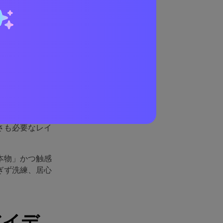
する
め、温かみと信
集物、デジタル
プ、チャコール
さも必要なレイ
本物」かつ触感
ぎず洗練、居心
アイデ