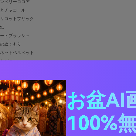
ンベリーココア
とチャコール
リコットブリック
鉄
ートブラッシュ
のぬくもり
ネットベルベット
トバジル
暮れ
ズウッドニュートラル
しコーラルライト
お盆AI
と相性の良い色は？
カラーパレットを実際のデザインで使う方法
100%
赤み系パレットビジュアルを作成