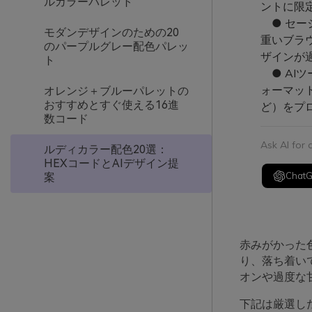
ルカラーパレット
ントに限
● セー
モダンデザインのための20
重いブラ
のパープルグレー配色パレッ
ザインが
ト
● AI
ォーマッ
オレンジ＋ブルーパレットの
おすすめとすぐ使える16進
ど）をプ
数コード
Ask AI for
ルディカラー配色20選：
HEXコードとAIデザイン提
Chat
案
赤みがかった
り、落ち着い
オンや過度な
下記は厳選し