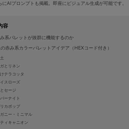
らにAIプロンプトも掲載。即座にビジュアル生成が可能です。
内容
み系パレットが抜群に機能するのか
上の赤み系カラーパレットアイデア（HEXコード付き）
土
ガとリネン
けテラコッタ
イスローズ
とセージ
バーナイト
リカポップ
ガニー・ミニマル
ティキャニオン