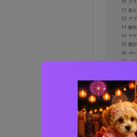
クラ
粘土
アプ
酸化
デザ
暖炉
ガー
トマ
銅の
ロー
焦が
赤み系
赤み系
AIで