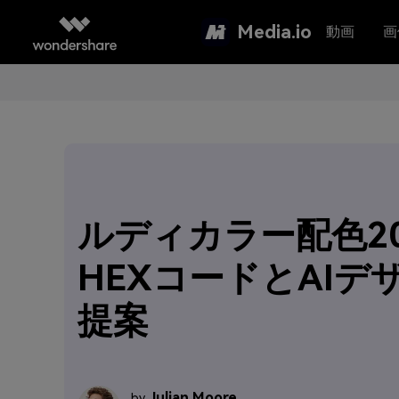
Media.io
動画
画
ルディカラー配色2
HEXコードとAIデ
提案
Julian Moore
by