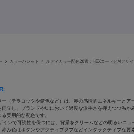
ー
カラーパレット
ルディカラー配色20選：HEXコードとAIデザ
R:
ラー（テラコッタや錆色など）は、赤の感情的エネルギーとア
を両立し、ブランドやUIにおいて過度な派手さを抑えつつ温か
きる実用的な配色です。
デザインで可読性を保つには、背景をクリームなどの明るいニュ
、赤み色はボタンやアクティブタブなどインタラクティブな要