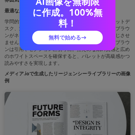
AI画像を無制限
に作成。100%無
最適な用途：
編集レイアウトやブックデザイン
料！
学問的で荘厳な雰囲気は、レザー背表紙、ウォルナットデ
スク、温かいランプの光を連想させます。穏やかなブラウ
ンがネイビーを和らげ、クラシックながら冷たく感じさせ
無料で始める→
ません。クリームトーンは背景や余白に、ゴールドブラウ
ンは引用やセクション区切りに。控えめな紙の質感と広め
のホワイトスペースを確保すると、パレットが高級感かつ
読みやすさを実現します。
メディア.ioで生成したリージェンシーライブラリーの画像
例