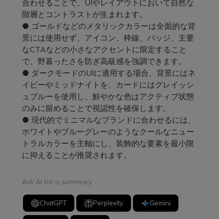
合わせることで、UIやレイアウトにおいて自然な
階層とコントラストが生まれます。
● ゴールドなどのメタリックカラーは全面的な背
景には使用せず、アイコン、枠線、バッジ、主要
なCTAなどの小さなアクセントに限定すること
で、野暮ったさを防ぎ高級感を強調できます。
● ダークモードのUIに適用する場合、背景にはネ
イビーやミッドナイトを、カードにはグレイッシ
ュブルーを使用し、鮮やかな色はアクティブ状態
のみに留めることで視認性を確保します。
● 現代的でミニマルなブランドに合わせるには、
ホワイトやブルーグレーのようなクールなニュー
トラルカラーを主軸にし、装飾的な要素を最小限
に抑えることが推奨されます。
Ask AI for a summary
ChatGPT
Perplexity
Gemini