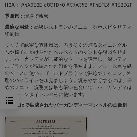
HEX：
#4A0E2E #8C1D40 #C7A35B #F4EFE6 #1E2D2F
雰囲気：
濃厚で親密
最適な用途：
高級レストランのメニューやホスピタリティ
印刷物
リッチで親密な雰囲気は、ろうそくの灯るダイニングルー
ムや椅子にかけられたベルベットのマントを想起させま
す。バーガンディが官能的なトーンを設定し、深いティー
ルブラックが洗練された印象を保ちます。クリーム色を紙
のベースに使い、ゴールドブラウンで罫線やアイコン、料
理のハイライトを加えましょう。読みやすくするには、長
めのメニュー説明文は最も暗い色合いで、バーガンディは
セクションタイトルのみに使います。
media.ioで生成されたバーガンディーマントルの画像例