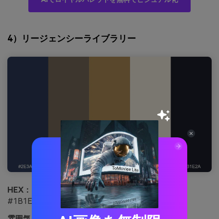
4）リージェンシーライブラリー
HEX：
#2E3A59 #7B6D5E #B08D57 #F3EBDD
#1B1E2A
雰囲気：
学問的で荘厳