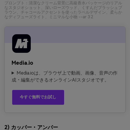
プロンプト：清潔なクリーム背景に高級香水パッケージのリアル
なスタジオショット、深いローズウッド、くすんだブラッシュブ
ラウン、チャコールアクセントを使ったラベルデザイン、柔らか
なディフューズライト、ミニマルな小物 --ar 3:2
Media.io
Media.ioは、ブラウザ上で動画、画像、音声の作
成・編集ができるオンラインAIスタジオです。
今すぐ無料でお試し
2) カッパー・アンバー