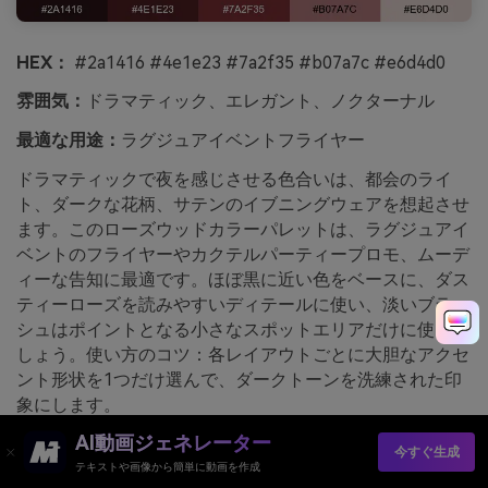
HEX：
#2a1416 #4e1e23 #7a2f35 #b07a7c #e6d4d0
雰囲気：
ドラマティック、エレガント、ノクターナル
最適な用途：
ラグジュアイベントフライヤー
ドラマティックで夜を感じさせる色合いは、都会のライ
ト、ダークな花柄、サテンのイブニングウェアを想起させ
ます。このローズウッドカラーパレットは、ラグジュアイ
ベントのフライヤーやカクテルパーティープロモ、ムーデ
ィーな告知に最適です。ほぼ黒に近い色をベースに、ダス
ティーローズを読みやすいディテールに使い、淡いブラッ
シュはポイントとなる小さなスポットエリアだけに使いま
しょう。使い方のコツ：各レイアウトごとに大胆なアクセ
ント形状を1つだけ選んで、ダークトーンを洗練された印
象にします。
AI動画ジェネレーター
media.io で生成されたミッドナイトローズウッドの画像
今すぐ生成
例
テキストや画像から簡単に動画を作成