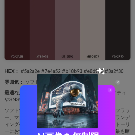
HEX：
#5a2a2e #7e4a52 #b18b93 #e8d9d3 #3a2f30
雰囲気：
ソフト・スモーキー・モダン
最適な用途：
ビューティーブランドのアイデンティティ
やSNS投稿
ソフトでスモーキーな印象は、モーヴの霞やドライフラワ
ー、マットスエードを思わせます。ビューティーブランデ
ィングやスキンケアのSNS、やさしいプロダクトストーリ
ーにおすすめ。ダスティモーヴをベース背景にし、最も暗