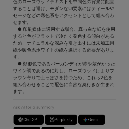
色のローズウッドテキストを中間色の背景に配置
することは避け、モダンなUI要素にはティールや
セージなどの寒色系をアクセントとして組み合わ
せます。
● 印刷媒体に適用する場合、真っ白な紙を使用
すると色がフラットで冷たく発色する傾向がある
ため、ナチュラルな深みを引き出すには未加工用
紙や暖色系ホワイトの紙を選択する必要がありま
す。
● 類似色であるバーガンディが赤や紫がかった
ワイン調であるのに対し、ローズウッドはよりブ
ラウン寄りで土っぽさを持つため、これら2色を
組み合わせることで配色に自然な奥行きが生まれ
ます。
Ask AI for a summary
ChatGPT
Perplexity
Gemini