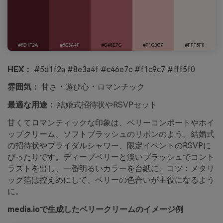
HEX：
#5d1f2a #8e3a4f #c46e7c #f1c9c7 #fff5f0
雰囲気：
甘さ・遊び心・ロマンチック
最適な用途：
結婚式招待状やRSVPセット
甘くてロマンティックな印象は、ベリーコンポートやホイ
ップクリーム、ソフトブラッシュのリボンのよう。結婚式
の招待状やブライダルシャワー、限定イベントのRSVPに
ぴったりです。ディープベリーと淡いブラッシュでコント
ラストを出し、一番明るいカラーを台紙に。コツ：メタリ
ック箔は控えめにして、ベリーの色合いが主役になるよう
に。
media.ioで生成したベリークリームのイメージ例