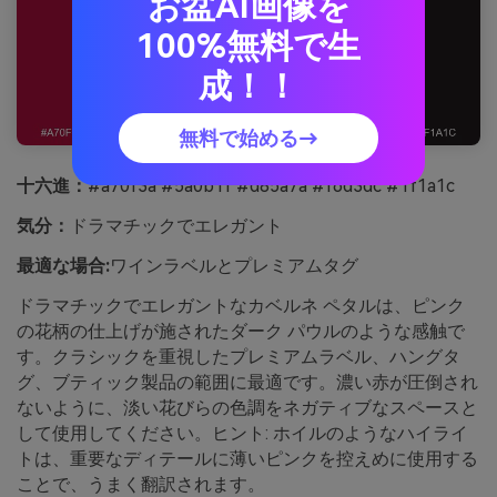
お盆AI画像を
100%無料で生
成！！
無料で始める→
十六進：
#a70f3a #5a0b1f #d85a7a #f6d3dc #1f1a1c
気分：
ドラマチックでエレガント
最適な場合:
ワインラベルとプレミアムタグ
ドラマチックでエレガントなカベルネ ペタルは、ピンク
の花柄の仕上げが施されたダーク パウルのような感触で
す。クラシックを重視したプレミアムラベル、ハングタ
グ、ブティック製品の範囲に最適です。濃い赤が圧倒され
ないように、淡い花びらの色調をネガティブなスペースと
して使用してください。ヒント: ホイルのようなハイライ
トは、重要なディテールに薄いピンクを控えめに使用する
ことで、うまく翻訳されます。