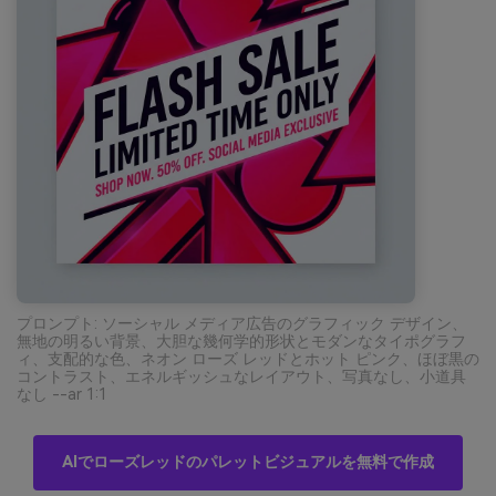
プロンプト: ソーシャル メディア広告のグラフィック デザイン、
無地の明るい背景、大胆な幾何学的形状とモダンなタイポグラフ
ィ、支配的な色、ネオン ローズ レッドとホット ピンク、ほぼ黒の
コントラスト、エネルギッシュなレイアウト、写真なし、小道具
なし --ar 1:1
AIでローズレッドのパレットビジュアルを無料で作成