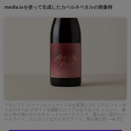
media.ioを使って生成したカベルネペタルの画像例
プロンプト: クリーンなニュートラルな背景にプレミアム ワインボ
トルのラベル デザインを撮影したリアルなスタジオ ショット、優
れた色の深いカベルネ レッドとローズ ピンク、柔らかい花びらの
ハイライト、エレガントなタイポグラフィ、最小限の影 --ar 3:2