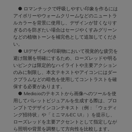
● ロマンチックで呼吸しやすい印象を作るには
アイボリーやウォームクリームなどのニュートラ
ルカラーを背景に使用し、デザインが甘くなりす
ぎるのを防ぎたい場合はセージやくすみグリーン
などの植物トーンを補完色として追加してくださ
い。
● UIデザインや印刷物において視覚的な疲労を
避け階層を明確にするため、ローズレッドや明る
いピンクは限定的なハイライトや主要アクション
のみに制限し、本文テキストやアイコンにはダー
クプラムなどの暗色を使用してコントラストを確
保する必要があります。
● Media.ioのテキストから画像へのツールを使
用してパレットビジュアルを生成する際は、プロ
ンプトでデザインコンテキスト（例：「ウェディ
ング招待状」や「ミニマルEC UI」）を提示し、
ローズレッドを主要アクセントとして指定しなが
ら照明や背景を調整して方向性を比較します。