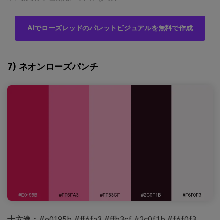
AIでローズレッドのパレットビジュアルを無料で作成
7) ネオンローズパンチ
十六進：
#e0195b #ff6fa3 #ffb3cf #2c0f1b #f6f0f3