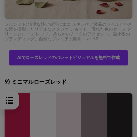
プロンプト: 清潔な淡い背景にエコ スキンケア製品のラベルと小さ
な瓶を撮影したリアルなスタジオ ショット、優れた色のセージ グ
リーンとローズ レッド、柔らかいチークのアクセント、最小限の
ブランディング、自然なプレミアム照明 --ar 3:2
AIでローズレッドのパレットビジュアルを無料で作成
9) ミニマルローズレッド