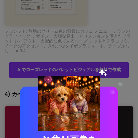
プロンプト: 無地のクリーム色の背景にカフェ メニュー チラシの
グラフィック デザイン、大胆な見出しとセクションを備えたフラ
ット レイアウト、支配的な色であるローズ レッドとテラコッタ、
チークのアクセント、きれいなタイポグラフィ、手、テーブルな
し --ar 3:4
AIでローズレッドのパレットビジュアルを無料で作成
4) カベルネの花びら