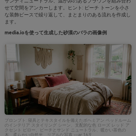
サンディニュートラル、温かみのあるブラウンを組み合わ
せて空間をアンカーします。ヒント: ピーチ トーンを小さ
な装飾ピースで繰り返して、まとまりのある流れを作成し
ます。
media.ioを使って生成した砂漠のバラの画像例
プロンプト: 寝具とテキスタイルを備えたボヘミアン ベッドルーム
のインテリア スタイリング シーン、支配的な色 ローズ レッド ア
クセント ピロー、ピーチとサンド ニュートラル、暖かい茶色の
木、柔らかい自然光、リアルな写真 --ar 16:9