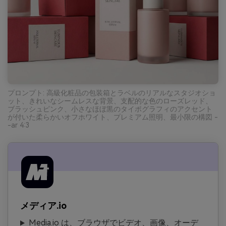
プロンプト: 高級化粧品の包装箱とラベルのリアルなスタジオショ
ット、きれいなシームレスな背景、支配的な色のローズレッド、
ブラッシュピンク、小さなほぼ黒のタイポグラフィのアクセント
が付いた柔らかいオフホワイト、プレミアム照明、最小限の構図 -
-ar 4:3
メディア.io
Media.io は、ブラウザでビデオ、画像、オーデ