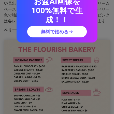
お盆AI画像を
や見出し、価格のハイライトなどに最適で、淡いクリーム
100%無料で生
ベースと好バランスです。背景は明るく保ち、濃いベリー
色で強調部分を作りましょう。ヒント：最も明るいピンク
成！！
は各レイアウトに一点だけ使うことで印象的になります。
ベリーマカロンの画像例（media.io生成）
無料で始める→