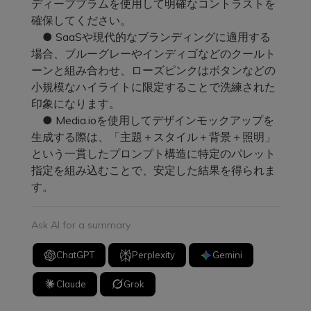
ディーププラムを使用して明確なコントラストを
確保してください。
● SaaSや現代的なブランディングに適用する
場合、ブルーグレーやインディゴなどのクールト
ーンと組み合わせ、ローズピンクはボタンなどの
小規模なハイライトに限定することで洗練された
印象になります。
● Media.ioを使用してデザインモックアップを
生成する際は、「主題＋スタイル＋背景＋照明」
という一貫したプロンプト構造に特定のパレット
指定を組み込むことで、安定した結果を得られま
す。
Ask AI for a summary
ChatGPT
Perplexity
Gemini
Claude
Grok