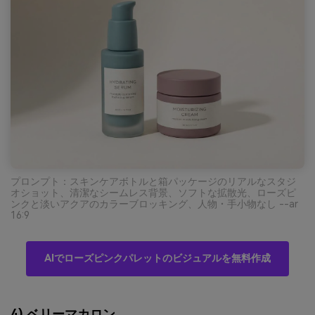
プロンプト：スキンケアボトルと箱パッケージのリアルなスタジ
オショット、清潔なシームレス背景、ソフトな拡散光、ローズピ
ンクと淡いアクアのカラーブロッキング、人物・手小物なし --ar
16:9
AIでローズピンクパレットのビジュアルを無料作成
4) ベリーマカロン