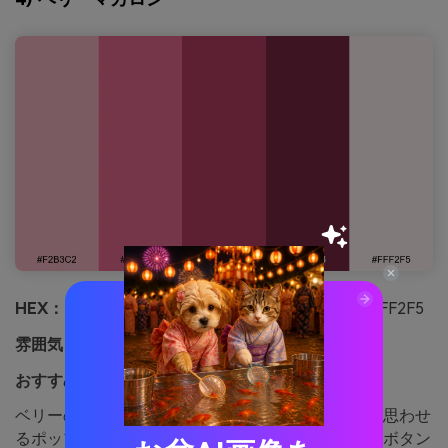
HEX：
#F2B3C2 #E86C91 #B93E66 #7A2744 #FFF2F5
雰囲気：
ポップ、スイート
おすすめ用途：
ベーカリーメニューやSNS投稿に
ベリーのフィリング、粉砂糖、ツヤのあるジャムを思わせ
るポップでスイートな配色。濃厚なラズベリー色はボタン