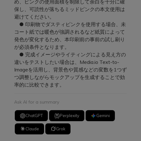
め、ピンクの使用面積を制限して余白を十分に確
保し、可読性が落ちるミッドピンクの本文使用は
避けてください。
● 印刷物でダスティピンクを使用する場合、未
コート紙では暖色が強調されるなど紙質によって
発色が変化するため、本印刷前の事前の試し刷り
が必須条件となります。
● 完成イメージやライティングによる見え方の
違いをテストしたい場合は、Media.io Text-to-
Imageを活用し、背景色や質感などの変数を1つず
つ調整しながらモックアップを生成することで効
率的に比較できます。
Ask AI for a summary
ChatGPT
Perplexity
Gemini
Claude
Grok