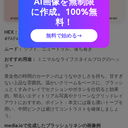
AI画像を無制限
に作成。100%無
料！
HEX：
#F3D0D2 #E3B0B2 #C7A0A4 #A88B8C
無料で始める→
#FAF4EF
ムード：
ソフト、ニュートラル、落ち着き
おすすめ用途：
ミニマルなライフスタイルブログのヘッ
ダー
黄金色の時間のカーテンのようなやさしさを持ち、甘すぎ
ない上品な雰囲気。温かいクリームをベースに、ブラッシ
ュとくすみクレイでセクションやボタンを仕切ると効果
的。明るいエディトリアル写真やクリーンなグリッドレイ
アウトにおすすめ。ポイント：本文には最も濃いトープを
用い、中間ピンクは避けてコントラストを確保しましょ
う。
media.ioで生成したブラッシュリネンの画像例