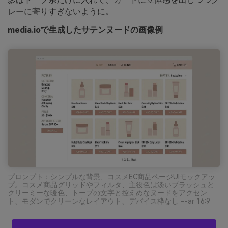
レーに寄りすぎないように。
media.ioで生成したサテンヌードの画像例
プロンプト：シンプルな背景、コスメEC商品ページUIモックアッ
プ。コスメ商品グリッドやフィルタ、主役色は淡いブラッシュと
クリーミーな暖色、トープの文字と控えめなヌードをアクセン
ト、モダンでクリーンなレイアウト、デバイス枠なし --ar 16:9