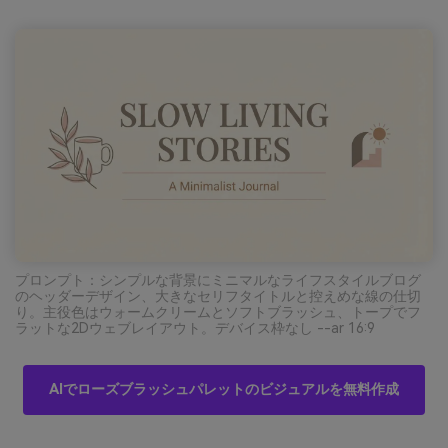
プロンプト：シンプルな背景にミニマルなライフスタイルブログ
のヘッダーデザイン、大きなセリフタイトルと控えめな線の仕切
り。主役色はウォームクリームとソフトブラッシュ、トープでフ
ラットな2Dウェブレイアウト。デバイス枠なし --ar 16:9
AIでローズブラッシュパレットのビジュアルを無料作成