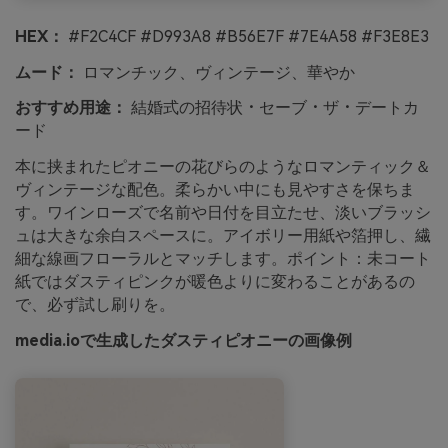
HEX：
#F2C4CF #D993A8 #B56E7F #7E4A58 #F3E8E3
ムード：
ロマンチック、ヴィンテージ、華やか
おすすめ用途：
結婚式の招待状・セーブ・ザ・デートカ
ード
本に挟まれたピオニーの花びらのようなロマンティック＆
ヴィンテージな配色。柔らかい中にも見やすさを保ちま
す。ワインローズで名前や日付を目立たせ、淡いブラッシ
ュは大きな余白スペースに。アイボリー用紙や箔押し、繊
細な線画フローラルとマッチします。ポイント：未コート
紙ではダスティピンクが暖色よりに変わることがあるの
で、必ず試し刷りを。
media.ioで生成したダスティピオニーの画像例