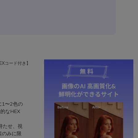
EXコード付き】
1〜2色の
的なHEX
持たせ、視
素のみに限