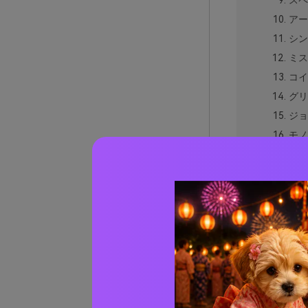
スペ
アー
シン
ミス
コイ
グリ
ジョ
モノ
キャ
ナイ
レイ
ター
ピク
レトロ
レトロ
AIで