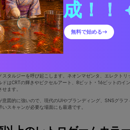
成！！
ロゲームパレットがなぜ優
無料で始める→
か
パレットは読みやすさとインパクトを重視して設計されていま
いアクセントカラーでスコア表示やパワーアップ、警告などが
ノスタルジーを呼び起こします。ネオンマゼンタ、エレクトリ
ルドはCRTの輝きやピクセルアート、8ビット・16ビットのイ
させます。
が意図的に強いので、現代のUIやブランディング、SNSグラフ
早いスキャンが必要な場面にも最適です。