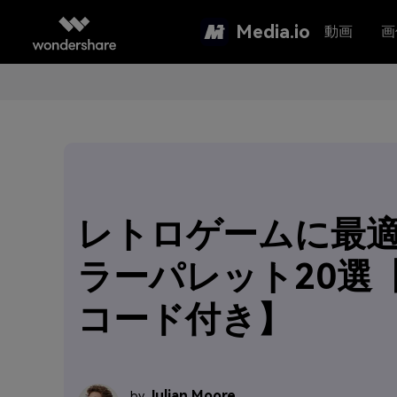
Media.io
動画
画
レトロゲームに最
ラーパレット20選【
コード付き】
Julian Moore
by