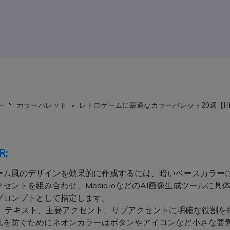
ー
カラーパレット
レトロゲームに最適なカラーパレット20選【H
R:
ーム風のデザインを効果的に作成するには、暗いベースカラーに
セントを組み合わせ、Media.ioなどのAI画像生成ツールに具体
プロンプトとして指定します。
、テキスト、主要アクセント、サブアクセントに明確な役割を
乱を防ぐためにネオンカラーはボタンやアイコンなど小さな要