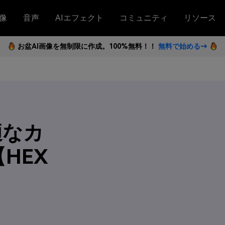
像
音声
AIエフェクト
コミュニティ
リソース
お盆AI画像を無制限に作成。100%無料！！
無料で始める→
適なカ
HEX