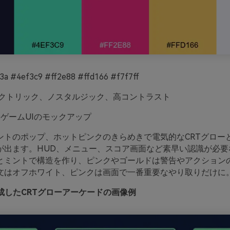
a #4ef3c9 #ff2e88 #ffd166 #f7f7ff
クトリック、ノスタルジック、高コントラスト
DゲームUIのモックアップ
ントのポップ、ホットピンクのきらめきで電気的なCRTグロー
が出ます。HUD、メニュー、スコア画面など素早い認識が必要
とミントで構造を作り、ピンクやゴールドは警告やアクション
文はオフホワイト、ピンクは画面で一番重要なやり取りだけに
oで生成したCRTグローアーケードの画像例