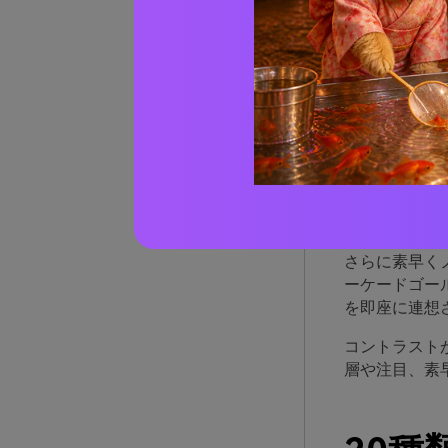
レト
るの
レトロゲーム
カラーと明る
さらに素早く
ーケードゴー
を即座に連想
コントラスト
層や注目、素