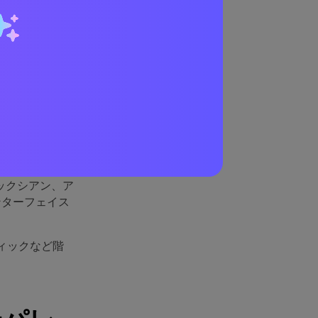
れてい
す。深いベース
際立ちます。
ックシアン、ア
ンターフェイス
ィックなど階