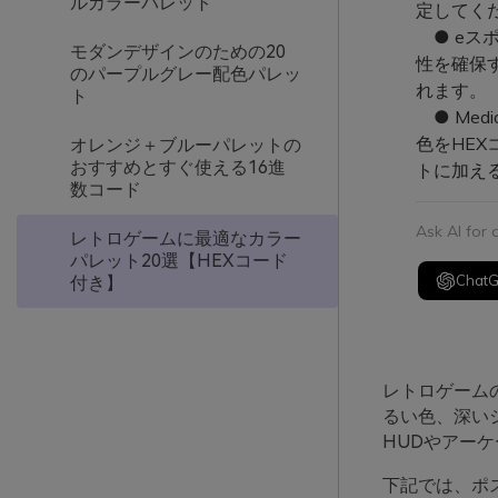
ルカラーパレット
定してく
● eス
モダンデザインのための20
性を確保
のパープルグレー配色パレッ
れます。
ト
● Med
色をHE
オレンジ＋ブルーパレットの
おすすめとすぐ使える16進
トに加え
数コード
Ask AI for
レトロゲームに最適なカラー
パレット20選【HEXコード
Chat
付き】
レトロゲーム
るい色、深い
HUDやアー
下記では、ポ