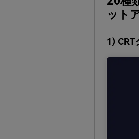
20
ットア
1) C