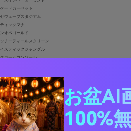
ースインベーダーミント
ケードカーペット
セウェーブスタジアム
ティックマナ
ンオペゴールド
ッチーティールスクリーン
イスティックジャングル
クロームコンソール
ンディキャビネットライツ
トシティセーブポイント
ンボースキャンライン
お盆AI
ボスノーデイ
セルメドウ
ゲームと相性の良い色は？
100%
ゲームのカラーパレットを実際のデザインで使う方法
レトロゲームパレットのビジュアルを作成