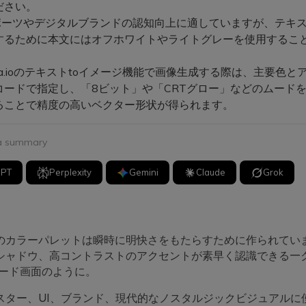
ださい。
ポーツやデジタルブランドの認知向上に適していますが、テキ
するために本文にはオフホワイトやライトグレーを使用するこ
ia.ioのテキストtoイメージ機能で画像生成する際は、主要色と
Xコードで指定し、「8ビット」や「CRTグロー」などのムード
ることで精度の高いベクター形状が得られます。
 a summary
GPT
Perplexity
Gemini
Claude
Grok
のカラーパレットは瞬時に明快さをもたらすために作られてい
シャドウ、高コントラストのアクセントが素早く認識できる—
ケード画面のように。
スター、UI、ブランド、現代的なノスタルジックビジュアルに