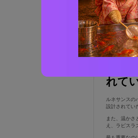
フレ
ルネサ
実際の
AIで
ルネ
れて
ルネサンスの
設計されてい
また、温かさ
え、ラピスラ
最も重要なの