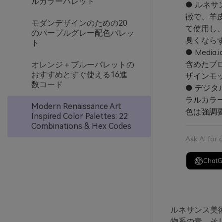
ルカラーパレット
● ルネ
徴で、羊
モダンデザインのための20
て使用し
のパープルグレー配色パレッ
臭くなら
ト
● Med
含めたプ
オレンジ＋ブルーパレットの
おすすめとすぐ使える16進
ザインモ
数コード
● デジ
ラルカラ
Modern Renaissance Art
色は強調
Inspired Color Palettes: 22
Combinations & Hex Codes
Ask AI for
Chat
ルネサンス美
物系の青、そ