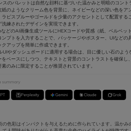
サンスのパレットは自然な顔料に基づいた温かみと明暗のコント
皮紙のようなクリーム色を背景に、ネイビーなどの深い色をア
、ラピスブルーやゴールドを少量のアクセントとして配置する
ず洗練されたデザインを実現できます。
ia.ioなどのAI画像生成ツールにHEXコードや質感（紙、ベルベ
ロンプトを入力することで、パッケージやポスター、UIなどの
ックアップを簡単に作成できます。
タルUIやダッシュボードに適用する場合は、目に優しい石のよう
ーをベースにしつつ、テキストと背景のコントラストを確保し
要素のみに限定することが推奨されています。
 a summary
GPT
Perplexity
Gemini
Claude
Grok
術の色彩はインパクトを与えるために作られています。温かみ
して人間味がありながらも高貴な金色のハイライトが特徴です