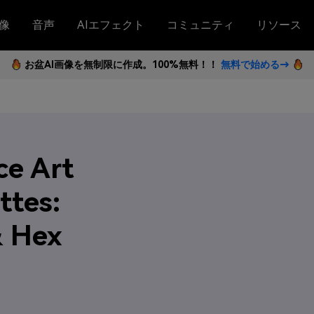
像
音声
AIエフェクト
コミュニティ
リソース
お盆AI画像を無制限に作成。100%無料！！
無料で始める→
e Art
ttes:
& Hex