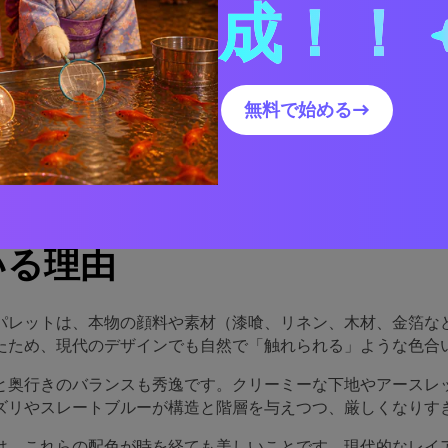
成！！
スコの庭園
ンス美術と相性が良い色は？
デザインでルネサンスアートカラーパレットを使う方法
無料で始める→
ルネサンスアートパレットのビジュアルを作成
サンス美術のカラーパレット
いる理由
パレットは、本物の顔料や素材（漆喰、リネン、木材、金箔な
たため、現代のデザインでも自然で「触れられる」ような色合
と奥行きのバランスも秀逸です。クリーミーな下地やアースレ
ズリやスレートブルーが構造と階層を与えつつ、厳しくなりす
は、これらの配色が時を経ても美しいことです。現代的なレイ