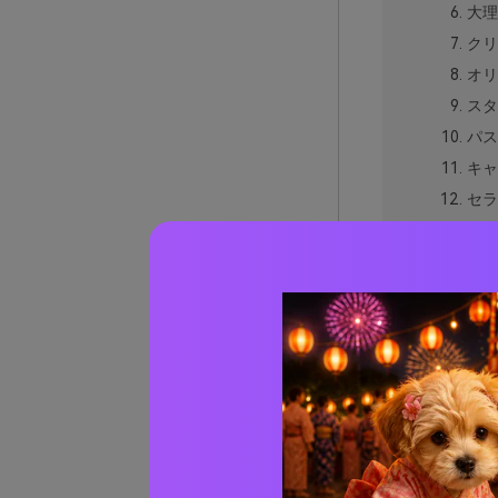
大理
クリ
オリ
スタ
パス
キャ
セラ
宮廷
アラ
銅の
薔薇
イン
陽光
夜の
神聖
巡礼