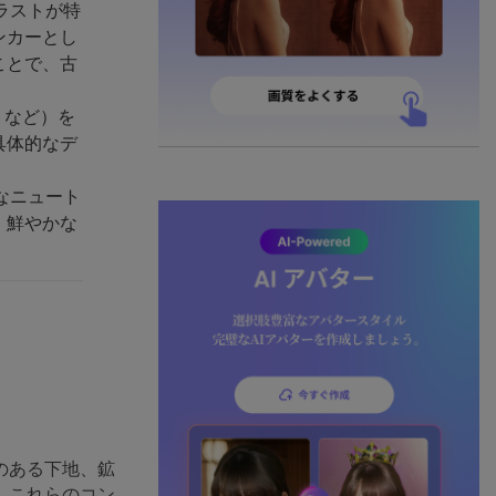
ラストが特
ンカーとし
ことで、古
ットなど）を
具体的なデ
なニュート
、鮮やかな
のある下地、鉱
。これらのコン