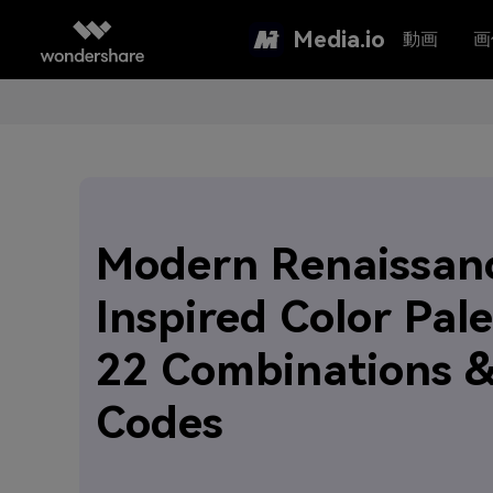
Media.io
動画
画
Modern Renaissanc
Inspired Color Pale
22 Combinations 
Codes