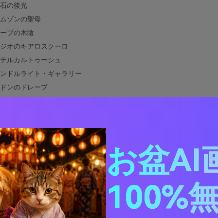
石の後光
ムゾンの聖母
ーブの木陰
ジオのキアロスクーロ
テルカルトゥーシュ
ンドルライト・ギャラリー
ドンのドレープ
のタペストリー
バスターと灰
パティナ
色のフレスコ
お盆AI
クと羊皮紙
のピアッツァ
行列
100%
な青とオーカー
者のオーカー