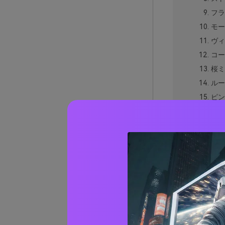
フラ
モー
ヴィ
コー
桜ミ
ルー
ピン
ベリ
ロー
ポピ
ダス
スカ
ルビ
赤とピ
実際の