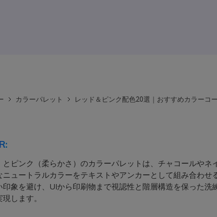
ー
カラーパレット
レッド＆ピンク配色20選｜おすすめカラーコ
R:
）とピンク（柔らかさ）のカラーパレットは、チャコールやネ
なニュートラルカラーをテキストやアンカーとして組み合わせ
い印象を避け、UIから印刷物まで視認性と階層構造を保った洗
実現します。