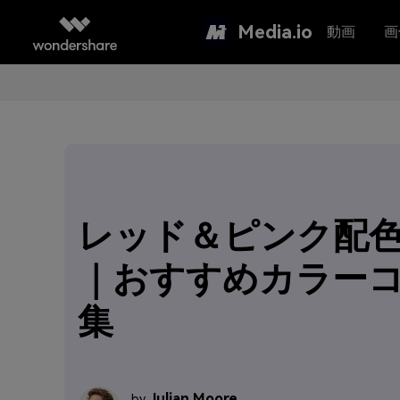
Media.io
動画
画
レッド＆ピンク配色
｜おすすめカラー
集
Julian Moore
by