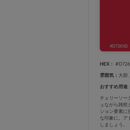
HEX：
#D726
雰囲気：
大胆
おすすめ用途
チェリーソー
ュながら雑然
ション要素に
な印象に。ア
しましょう。