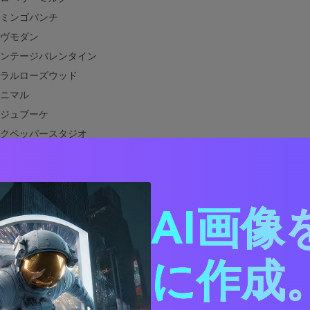
ミンゴパンチ
ヴモダン
ンテージバレンタイン
ラルローズウッド
ニマル
ジュブーケ
クペッパースタジオ
ーグラデーションUI
ズゴールドエディトリアル
ーフューシャフェスティバル
AI画像
ティローズリトリート
ーレットペタルウェディング
ーブラッシュコントラスト
に作成。
ンクに合う色は？
デザインで赤とピンクのカラーパレットを使う方法