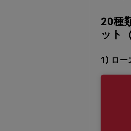
20
ット（
1) ロ