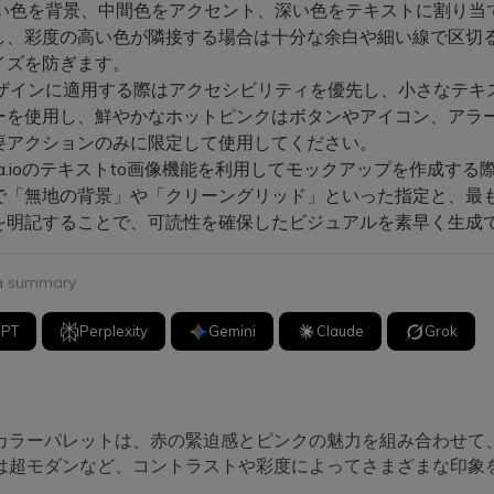
い色を背景、中間色をアクセント、深い色をテキストに割り当
し、彩度の高い色が隣接する場合は十分な余白や細い線で区切
イズを防ぎます。
デザインに適用する際はアクセシビリティを優先し、小さなテキ
ーを使用し、鮮やかなホットピンクはボタンやアイコン、アラ
要アクションのみに限定して使用してください。
ia.ioのテキストto画像機能を利用してモックアップを作成する
で「無地の背景」や「クリーングリッド」といった指定と、最
を明記することで、可読性を確保したビジュアルを素早く生成
 a summary
GPT
Perplexity
Gemini
Claude
Grok
カラーパレットは、赤の緊迫感とピンクの魅力を組み合わせて
は超モダンなど、コントラストや彩度によってさまざまな印象