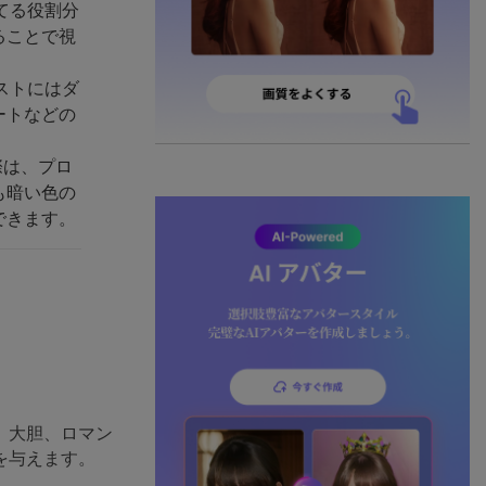
てる役割分
ることで視
ストにはダ
ートなどの
際は、プロ
も暗い色の
できます。
、大胆、ロマン
を与えます。