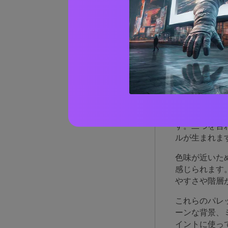
AIで
赤と
るの
赤は強さ、緊
す。二つを合
ルが生まれま
色味が近いた
感じられます
やすさや階層
これらのパレ
ーンな背景、
イントに使っ