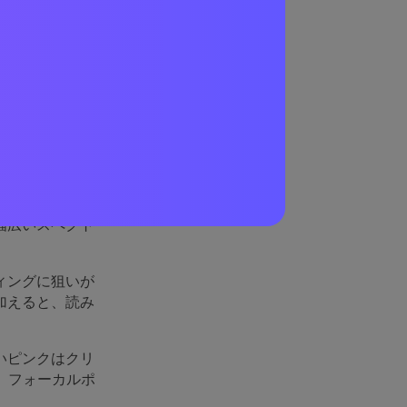
れてい
すさを加えま
幅広いスペクト
ィングに狙いが
加えると、読み
いピンクはクリ
、フォーカルポ