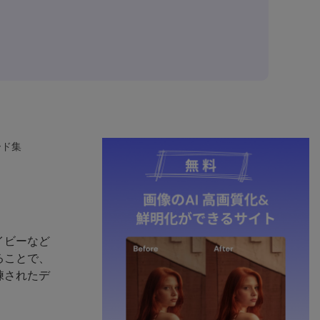
ード集
イビーなど
ることで、
練されたデ