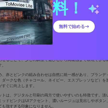
料！
赤とピンクのパレットビジュアルを作成する
無料で始める→
ピンクのパレットがなぜ優
か
急性、自信をもたらし、ピンクは柔らかさ、温かみ、親しみや
わせることで、少しの調整で遊び心から高級感まで表現できる
す。
め、赤とピンクの組み合わせは自然に統一感があり、ブランデ
。ダークな色（チャコール、ネイビー、エスプレッソなど）を
がすぐに向上します。
ットは、デジタルと印刷の両方で使いやすいのも特徴です。淡
ミッドピンクはUIアクセント、濃いルージュは見出しやボタン
ても強すぎる印象になりません。