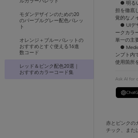
ルカラーパレット
● 明る
担を徹底
モダンデザインのための20
覚的なノ
のパープルグレー配色パレッ
● UI
ト
ークカラ
単一の主
オレンジ＋ブルーパレットの
おすすめとすぐ使える16進
● Med
数コード
ンプト内
使用箇所
レッド＆ピンク配色20選｜
おすすめカラーコード集
Ask AI for
Chat
赤とピンクの
チック、また