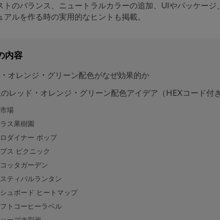
ストのバランス、ニュートラルカラーの追加、UIやパッケージ
ュアルを作る時の実用的なヒントも掲載。
の内容
・オレンジ・グリーン配色がなぜ効果的か
上のレッド・オレンジ・グリーン配色アイデア（HEXコード付
市場
ラス果樹園
ロダイナー ポップ
プス ピクニック
コッタガーデン
スティバルランタン
シュボード ヒートマップ
フトコーヒーラベル