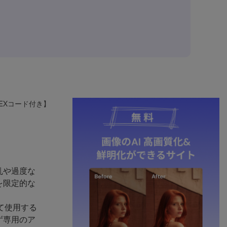
EXコード付き】
乱や過度な
を限定的な
て使用する
ず専用のア