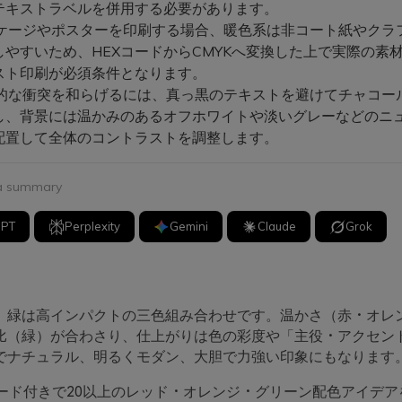
テキストラベルを併用する必要があります。
ケージやポスターを印刷する場合、暖色系は非コート紙やクラ
しやすいため、HEXコードからCMYKへ変換した上で実際の素
スト印刷が必須条件となります。
的な衝突を和らげるには、真っ黒のテキストを避けてチャコー
し、背景には温かみのあるオフホワイトや淡いグレーなどのニ
配置して全体のコントラストを調整します。
 a summary
GPT
Perplexity
Gemini
Claude
Grok
、緑は高インパクトの三色組み合わせです。温かさ（赤・オレ
比（緑）が合わさり、仕上がりは色の彩度や「主役・アクセン
でナチュラル、明るくモダン、大胆で力強い印象にもなります
コード付きで20以上のレッド・オレンジ・グリーン配色アイデア