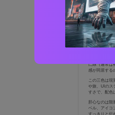
AIで
レッ
ぜ効
赤とオレンジ
に緑（通常は
感が同居する
この三色は現
や旅、UIの
すさで、配色
肝心なのは階
ベル、アイコ
すっきりと伝