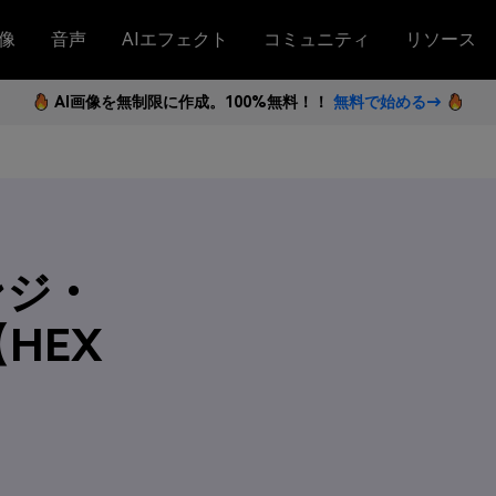
像
音声
AIエフェクト
コミュニティ
リソース
AI画像を無制限に作成。100%無料！！
無料で始める→
ンジ・
HEX