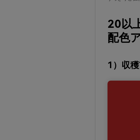
20
配色ア
1）収