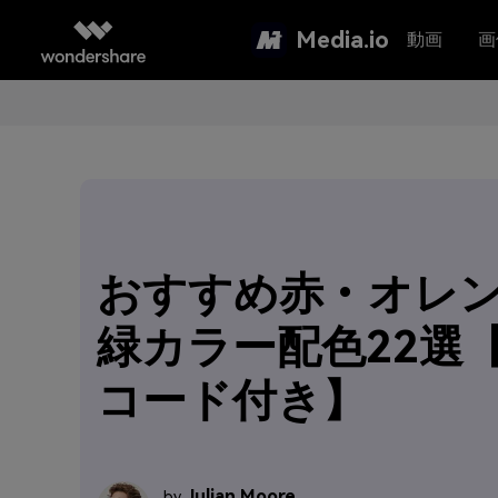
Media.io
動画
画
おすすめ赤・オレ
緑カラー配色22選【
コード付き】
Julian Moore
by