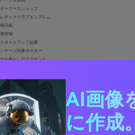
ハーブ水彩画
デーリースショップ
レチッククラブエンブレム
掲示板
海市場
スタートアップ起業
ンテージ列車ポスター
マル暮らしのアクセント
石けんバー
フード
園のウェディングスイート
AI画像
イルマップUI
メパントリーラベル
キャンパスポスター
に作成。
・オレンジ・グリーンと相性が良い色は？
・オレンジ・グリーン配色を実際のデザインで使う方法