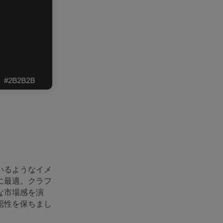
いるようなイメ
に最適。クラフ
な市場感を演
認性を保ちまし