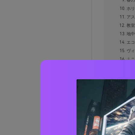
春の
ホリ
アス
教室
地中
エコ
ヴィ
ミニ
職人
夜市
果樹
トレ
グル
秋の
レッド
レッド