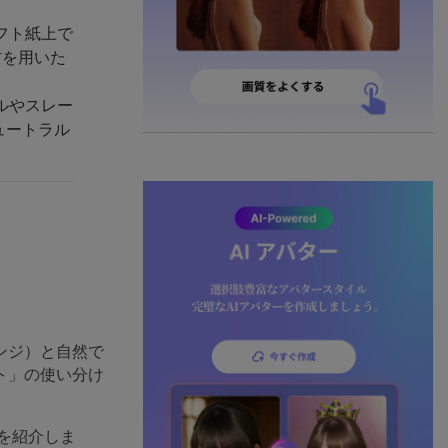
フト紙上で
材を用いた
ルやスレー
ュートラル
ンジ）と自然で
ト」の使い分け
。
を紹介しま