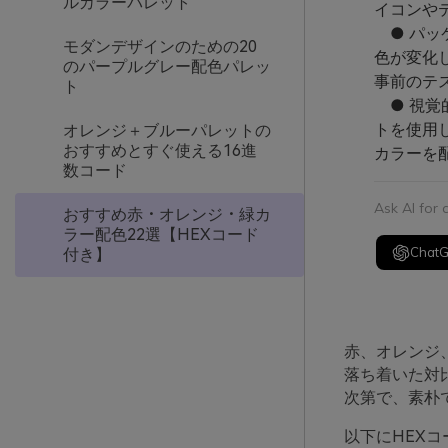
ルカラーパレット
イコンや
● パッ
モダンデザインのための20
色が変化
のパープルグレー配色パレッ
事前のテ
ト
● 視覚
トを使用
オレンジ＋ブルーパレットの
おすすめとすぐ使える16進
カラーを
数コード
Ask AI for
おすすめ赤・オレンジ・緑カ
ラー配色22選【HEXコード
Chat
付き】
赤、オレンジ
落ち着いた対
次第で、素朴
以下にHEX