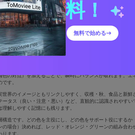
料！
レッド・オレンジ・グリーン配色のビジュアルを作る
無料で始める→
ド・オレンジ・グリーン配色
果的か
は色相環で近いので、自然とまとまりがよく「暖かい」印象に
補色の対点）を加えることで、瞬時にバランスが取れます。エ
のです。
実世界のイメージともリンクしやすく、収穫・秋、食品と新鮮
ステータス（良い・注意・悪い）など、直観的に認識されやすい
は理解しやすく記憶にも残ります。
層構造です。どの色を主役にし、どの色をサポート役にするか（
ンの場合）決めれば、レッド・オレンジ・グリーンの組み合わ
わります。