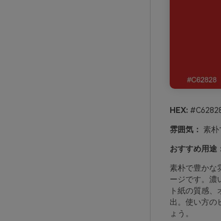
HEX:
#C62828
雰囲気：
素朴
おすすめ用途
素朴で豊かな
ージです。濃
ト紙の質感、
出。使い方の
ょう。