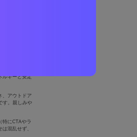
がな
なります。ここ
ネルギーと安定
さ、アウトドア
です。親しみや
特にCTAやラ
せは混乱せず、