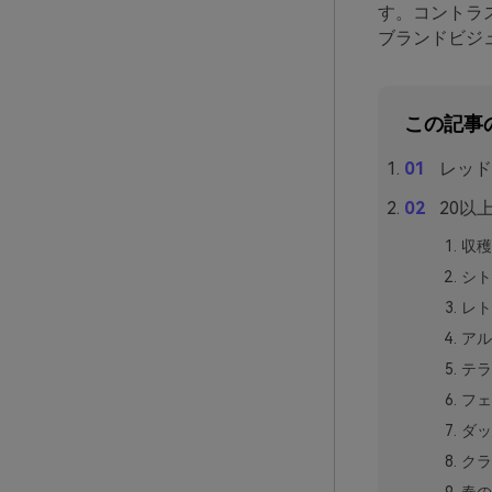
す。コントラ
ブランドビジ
この記事
レッド
20以
収穫
シト
レト
アル
テラ
フェ
ダッ
クラ