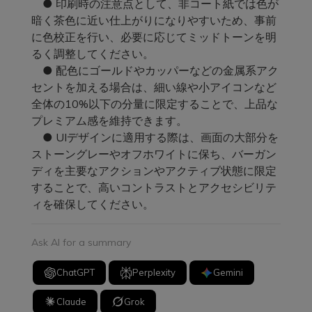
● 印刷時の注意点として、非コート紙では色が
暗く茶色に近い仕上がりになりやすいため、事前
に色校正を行い、必要に応じてミッドトーンを明
るく調整してください。
● 配色にゴールドやカッパーなどの金属系アク
セントを加える場合は、細い線や小アイコンなど
全体の10%以下の分量に限定することで、上品な
プレミアム感を維持できます。
● UIデザインに適用する際は、画面の大部分を
ストーングレーやオフホワイトに保ち、バーガン
ディを主要なアクションやアクティブ状態に限定
することで、高いコントラストとアクセシビリテ
ィを確保してください。
Ask AI for a summary
ChatGPT
Perplexity
Gemini
Claude
Grok