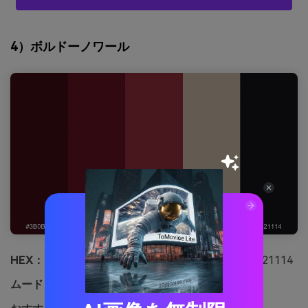
4）ボルドーノワール
HEX：
#3B0B16 #611220 #8F2A3A #C6B3A0 #121114
ムード：
ムーディーでハイエンド