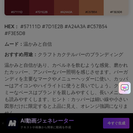
HEX：
#57111D #7D1E2B #A24A3A #C57B54
#F3E5D8
ムード：
温かみと自信
おすすめ用途：
クラフトカクテルバーのブランディング
温かみと自信があり、カベルネを飲むような感覚、磨かれ
たカッパー、アンバーなバー照明を感じさせます。バーガ
ンディを主要なマークやメニューヘッダーに使い、カッパ
ーはアイコンやハイライトに使うと良いでしょう。クリー
ミーなベースはブランドを親しみやすくし、長いメニュー
も読みやすくします。ヒント：カッパーは細い線や小さい
図形だけに限定すると上品に見え、オレンジ強調になりま
せん。
AI動画ジェネレーター
media.ioを使用して生成されたカベルネとカッパーの画像
今すぐ生成
テキストや画像から簡単に動画を作成
例