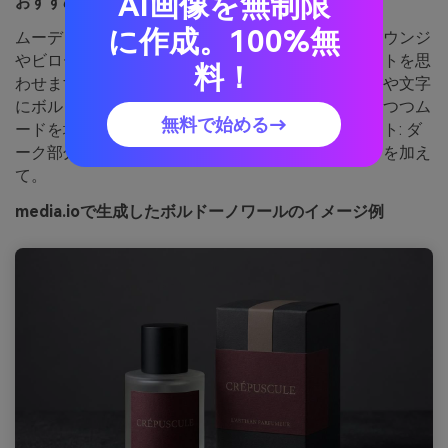
AI画像を無制限
おすすめ用途：
高級香水パッケージ
に作成。100%無
ムーディーでハイエンドな印象は、ミッドナイトラウンジ
やビロードの影、ガラスに当たる鋭いスポットライトを思
料！
わせます。ほぼ黒に近い色をベースに使い、ラベルや文字
にボルドーを合わせましょう。コントラストを出しつつム
無料で始める→
ードを壊さないウォームトープが隠し味です。ヒント: ダ
ーク部分はマット仕上げ、ボトル輪郭に小さなツヤを加え
て。
media.ioで生成したボルドーノワールのイメージ例