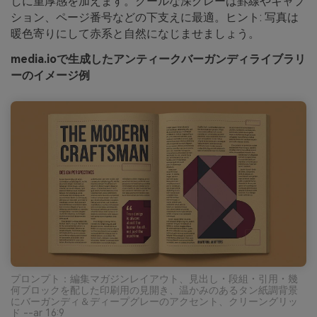
しに重厚感を加えます。クールな深グレーは罫線やキャプ
ション、ページ番号などの下支えに最適。ヒント: 写真は
暖色寄りにして赤系と自然になじませましょう。
media.ioで生成したアンティークバーガンディライブラリ
ーのイメージ例
プロンプト：編集マガジンレイアウト、見出し・段組・引用・幾
何ブロックを配した印刷用の見開き、温かみのあるタン紙調背景
にバーガンディ＆ディープグレーのアクセント、クリーングリッ
ド --ar 16:9