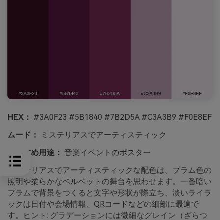
HEX：
#3A0F23 #5B1840 #7B2D5A #C3A3B9 #F0E8EF
ムード：
ミステリアスでアーティスティック
おすすめ用途：
音楽イベントのポスター
ミステリアスでアーティスティックな配色は、プラム色の
照明や柔らかなベルベットの舞台を思わせます。一番暗い
プラムで背景をつくると文字や形状が際立ち、淡いライラ
ックは日付や会場情報、QRコードなどの細部に最適で
す。ヒント: グラデーションには微細なグレイン（ざらつ