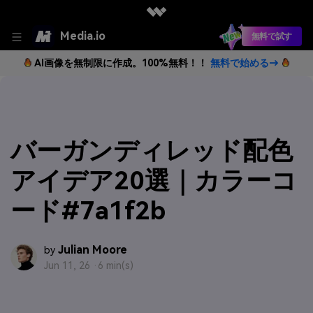
Media.io
無料で試す
AI画像を無制限に作成。100%無料！！
無料で始める→
バーガンディレッド配色
アイデア20選｜カラーコ
ード#7a1f2b
Julian Moore
by
Jun 11, 26 ·
6 min(s)