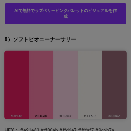
AIで無料でラズベリーピンクパレットのビジュアルを作
成
8）ソフトピオニーナーサリー
HEX：
#e91e63 #ff80ab #ffd6e7 #fffaf7 #9c6b7a