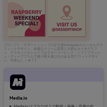
プロンプト：デザートショップの正方形Instagramカルーセルグラ
フィックデザイン、綺麗なクリーム背景に大胆なタイポグラフ
ィ、アクセントやシェイプはラズベリーピンク・ソフトブラッシ
ュ・ディーププラムで最小限＆遊び心のある2Dフラットデザイ
ン、写真なし --ar 1:1
Media.io
Media.io はブラウザ上で動画・画像・音声の作