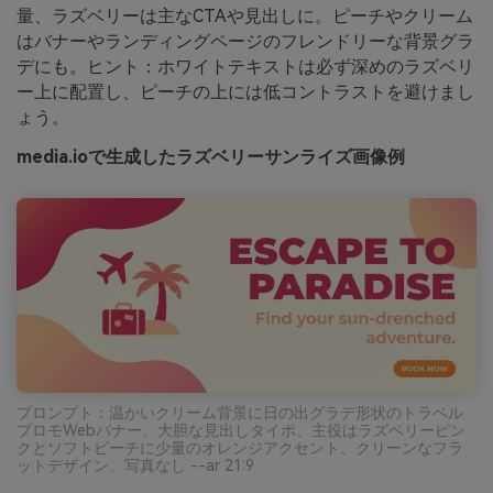
量、ラズベリーは主なCTAや見出しに。ピーチやクリーム
はバナーやランディングページのフレンドリーな背景グラ
デにも。ヒント：ホワイトテキストは必ず深めのラズベリ
ー上に配置し、ピーチの上には低コントラストを避けまし
ょう。
media.ioで生成したラズベリーサンライズ画像例
プロンプト：温かいクリーム背景に日の出グラデ形状のトラベル
プロモWebバナー、大胆な見出しタイポ、主役はラズベリーピン
クとソフトピーチに少量のオレンジアクセント、クリーンなフラ
ットデザイン、写真なし --ar 21:9