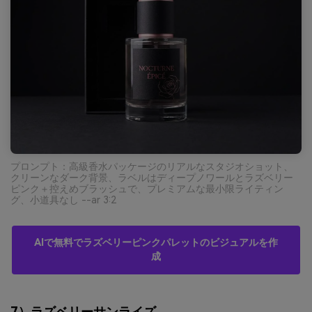
プロンプト：高級香水パッケージのリアルなスタジオショット、
クリーンなダーク背景、ラベルはディープノワールとラズベリー
ピンク＋控えめブラッシュで、プレミアムな最小限ライティン
グ、小道具なし --ar 3:2
AIで無料でラズベリーピンクパレットのビジュアルを作
成
7）ラズベリーサンライズ