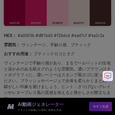
HEX：
#a0003b #d81b60 #f2b6c6 #ead7cf #4a2c2a
雰囲気：
ヴィンテージ、手触り感、ブティック
おすすめ用途：
ブティックロゴとタグ
ヴィンテージで手触り感があり、まるでベルベットの生地
と温かみのある紙タグのような雰囲気。濃いブラウンはタ
イポグラフィに、濃いベリーはスタンプ風ロゴに使ってく
ださい。ブラッシュやベージュで全体を柔らかくまとめ、
騒がしい印象を避けましょう。ヒント：さりげないグレイ
ンやレタープレス風の質感を加えると懐かしさが際立ちま
す。
AI動画ジェネレーター
今すぐ生成
media.ioで生成したヴィンテージラズベリーベルベットの
テキストや画像から簡単に動画を作成
画像例