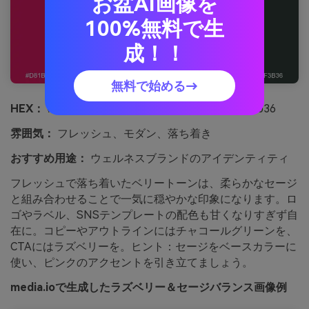
お盆AI画像を
100%無料で生
成！！
無料で始める→
HEX：
#d81b60 #ff7aa2 #f6d7df #7ea58a #2f3b36
雰囲気：
フレッシュ、モダン、落ち着き
おすすめ用途：
ウェルネスブランドのアイデンティティ
フレッシュで落ち着いたベリートーンは、柔らかなセージ
と組み合わせることで一気に穏やかな印象になります。ロ
ゴやラベル、SNSテンプレートの配色も甘くなりすぎず自
在に。コピーやアウトラインにはチャコールグリーンを、
CTAにはラズベリーを。ヒント：セージをベースカラーに
使い、ピンクのアクセントを引き立てましょう。
media.ioで生成したラズベリー＆セージバランス画像例