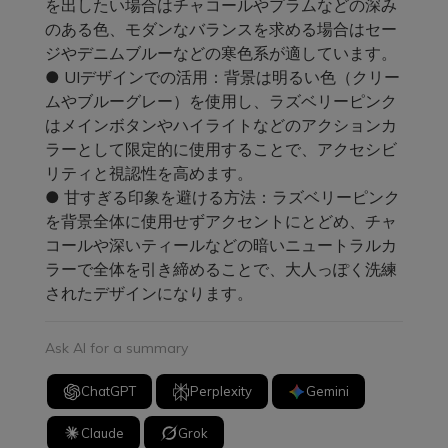
を出したい場合はチャコールやプラムなどの深み
のある色、モダンなバランスを求める場合はセー
ジやデニムブルーなどの寒色系が適しています。
● UIデザインでの活用：背景は明るい色（クリー
ムやブルーグレー）を使用し、ラズベリーピンク
はメインボタンやハイライトなどのアクションカ
ラーとして限定的に使用することで、アクセシビ
リティと視認性を高めます。
● 甘すぎる印象を避ける方法：ラズベリーピンク
を背景全体に使用せずアクセントにとどめ、チャ
コールや深いティールなどの暗いニュートラルカ
ラーで全体を引き締めることで、大人っぽく洗練
されたデザインになります。
Ask AI for a summary
ChatGPT
Perplexity
Gemini
Claude
Grok