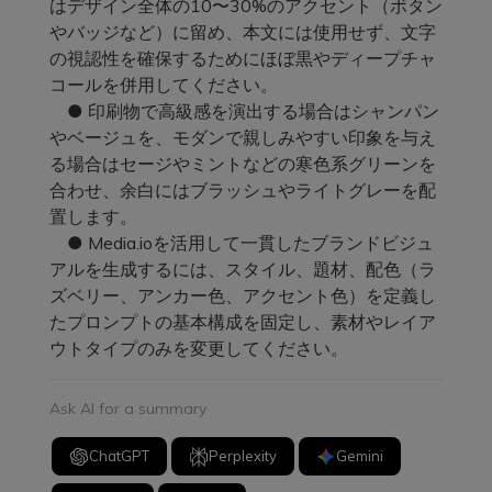
はデザイン全体の10〜30%のアクセント（ボタン
やバッジなど）に留め、本文には使用せず、文字
の視認性を確保するためにほぼ黒やディープチャ
コールを併用してください。
● 印刷物で高級感を演出する場合はシャンパン
やベージュを、モダンで親しみやすい印象を与え
る場合はセージやミントなどの寒色系グリーンを
合わせ、余白にはブラッシュやライトグレーを配
置します。
● Media.ioを活用して一貫したブランドビジュ
アルを生成するには、スタイル、題材、配色（ラ
ズベリー、アンカー色、アクセント色）を定義し
たプロンプトの基本構成を固定し、素材やレイア
ウトタイプのみを変更してください。
Ask AI for a summary
ChatGPT
Perplexity
Gemini