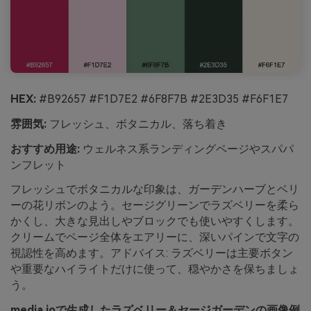
HEX:
#B92657 #F1D7E2 #6F8F7B #2E3D35 #F6F1E7
雰囲気:
フレッシュ、ボタニカル、落ち着き
おすすめ用途:
ウェルネス系ランディングページやスパパ
ンフレット
フレッシュでボタニカルな印象は、ガーデンハーブとベリ
ーの花リボンのよう。セージグリーンでラズベリーを柔ら
かくし、大きな見出しやブロックでも使いやすくします。
クリームでページ全体をエアリーに、深いパインで文字の
視認性を高めます。アドバイス: ラズベリーは主要ボタン
や重要なハイライトだけに使って、穏やかさを保ちましょ
う。
media.ioで生成したラズベリー＆セージガーデンの画像例