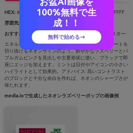
お盆AI画像を
100%無料で生
HEX:
#FF2D7A #FF5AA5 #1B1B22 #9BFFD7 #FFFFFF
成！！
雰囲気:
エネルギッシュ、モダン、ナイトライフ
おすすめ用途:
音楽イベントのチラシやクラブのポスター
無料で始める→
エネルギッシュで電気的な印象があり、暗いストリートを
切り抜けるネオンサインのよう。鮮やかなラズベリーとバ
ブルガムピンクを見出しや主要形状に使い、ブラックで即
座にエッジを加えます。ミントは日付やアイコンの小さい
ハイライトとして効果的。アドバイス: 高いコントラスト
のブロックと十分な余白を作れば、ネオンのシャープさが
保たれます。
media.ioで生成したネオンラズベリーポップの画像例