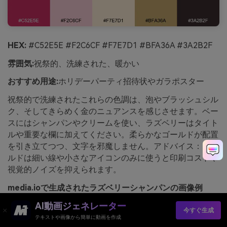
HEX:
#C52E5E #F2C6CF #F7E7D1 #BFA36A #3A2B2F
雰囲気:
祝祭的、洗練された、暖かい
おすすめ用途:
ホリデーパーティ招待状やガラポスター
祝祭的で洗練されたこれらの色調は、泡やブラッシュシル
ク、そしてきらめく金のニュアンスを感じさせます。ベー
スにはシャンパンやクリームを使い、ラズベリーはタイト
ルや重要な欄に加えてください。柔らかなゴールドが配置
を引き立てつつ、文字を邪魔しません。アドバイス：ゴー
ルドは細い線や小さなアイコンのみに使うと印刷コストや
視覚的ノイズを抑えられます。
media.ioで生成されたラズベリーシャンパンの画像例
AI動画ジェネレーター
今すぐ生成
テキストや画像から簡単に動画を作成