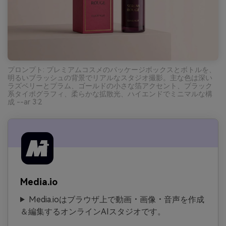
プロンプト: プレミアムコスメのパッケージボックスとボトルを、
明るいブラッシュの背景でリアルなスタジオ撮影。主な色は深い
ラズベリーとプラム、ゴールドの小さな箔アクセント、ブラック
系タイポグラフィ、柔らかな拡散光、ハイエンドでミニマルな構
成 --ar 3:2
Media.io
Media.ioはブラウザ上で動画・画像・音声を作成
＆編集するオンラインAIスタジオです。