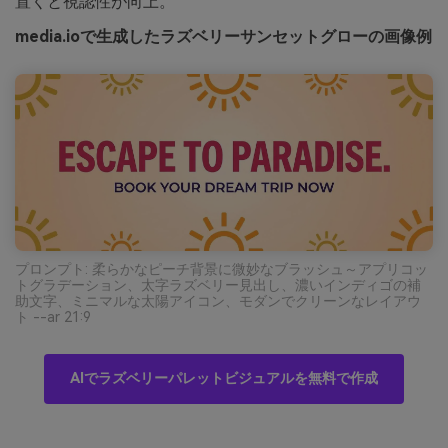
置くと視認性が向上。
media.ioで生成したラズベリーサンセットグローの画像例
プロンプト: 柔らかなピーチ背景に微妙なブラッシュ～アプリコッ
トグラデーション、太字ラズベリー見出し、濃いインディゴの補
助文字、ミニマルな太陽アイコン、モダンでクリーンなレイアウ
ト --ar 21:9
AIでラズベリーパレットビジュアルを無料で作成