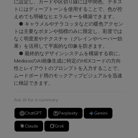
に設定し、カードや区切り線には中間色、テキス
トにはディープトーンを使用することで、色が控
えめでも明確なヒエラルキーを構築できます。
● キャラメルやテラコッタなどの暖色アクセン
トは主要なボタンや指標のみに限定し、彩度では
なく明度差やテクスチャ（グレインやペーパー効
果）を活用して平面的な印象を防ぎます。
● 最終的なデザインシステムを構築する前に、
Media.ioのAI画像生成に特定のHEXコードの方向
性とレイアウトのプロンプトを入力することで、
ムードボード用のモックアップビジュアルを迅速
に検証できます。
Ask AI for a summary
ChatGPT
Perplexity
Gemini
Claude
Grok