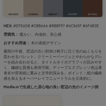
HEX:
#EFE6D8 #C8B6A6 #8B8F97 #4C565F #6F4B3E
雰囲気：
暖かい、内省的、安心感
おすすめ用途：
本の表紙デザイン
霧雨の午後、窓辺の古い肘掛け椅子に注ぐ光のぬくもりを
思わせるパレット。クリーミーベージュとやわらかなグレ
ーを組み合わせると、タイトルタイポグラフィが読みやす
く、繊細な質感も表現可能。ディープエスプレッソ色は著
者名や背表紙に重みと文学的深みを。ポイント：紙の繊維
感を加えるオーバーレイでニュートラルを立体的に。
Media.ioで生成した居心地の良い窓辺の光のイメージ例