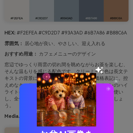
HEX:
#F2EFEA #C9D2D7 #93A3AD #6B7A86 #B88C6A
雰囲気：
居心地が良い、やさしい、迎え入れる
おすすめ用途：
カフェメニューのデザイン
窓辺でゆっくり雨雲の切れ間を眺めながらお茶を楽しむ、
そんな温もりを感じる配色です。クリーミーな色は長文テ
キストの背景に、クールグレーは区切りや価格表記に。控
えめなキャラメル色は季節限定メニューやアイコンのハイ
ライトに最適。ポイント：キャラメルはアクセント使い
し、全体が穏やかで上質な印象になるよう心がけましょ
う。
Media.ioで生成した雲の隙間ティーのイメージ例