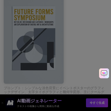
プロンプト：シンプルな淡色背景にイベントポスターのグラフィ
ックデザイン、太字タイポグラフィと幾何学図形、主にクールグ
レーとマスタードイエローの見出しアクセント、ダークチャコー
ルボディテキスト、写真なし、手なし --ar 2:3
AI動画ジェネレーター
今すぐ生成
テキストや画像から簡単に動画を作成