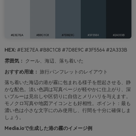
HEX:
#E3E7EA #B8C1C8 #7D8E9C #3F5564 #2A333B
雰囲気：
クール、海辺、落ち着いた
おすすめ用途：
旅行パンフレットのレイアウト
落ち着いた海辺の港が霧に包まれる様子を想起させる、静
かな配色。淡い色調は写真ページが軽やかに仕上がり、深
いブルーは見出しや区切りに自信とメリハリを与えます。
モノクロ写真や地図アイコンとも好相性。ポイント：最も
濃い色は小さな文字にのみ使用し、行間を十分に確保しま
しょう。
Media.ioで生成した港の霧のイメージ例