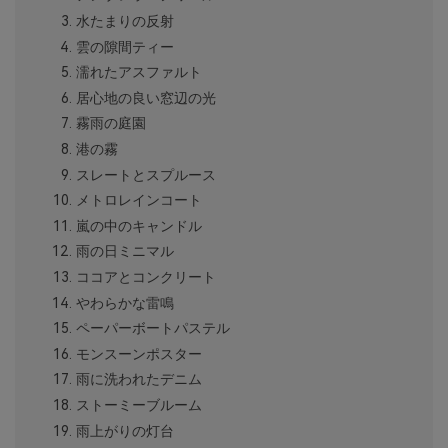
水たまりの反射
雲の隙間ティー
濡れたアスファルト
居心地の良い窓辺の光
霧雨の庭園
港の霧
スレートとスプルース
メトロレインコート
嵐の中のキャンドル
雨の日ミニマル
ココアとコンクリート
やわらかな雷鳴
ペーパーボートパステル
モンスーンポスター
雨に洗われたデニム
ストーミーブルーム
雨上がりの灯台