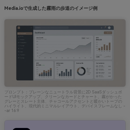
Media.ioで生成した霧雨の歩道のイメージ例
プロンプト：プレーンなニュートラル背景に2D SaaSダッシュボ
ードUIモックアップ、クリーンなカードとチャート、霧がかった
グレーとスレート主体、チャコールアクセントと暖かいトープの
ハイライト、現代的ミニマルレイアウト、デバイスフレームなし -
-ar 16:9