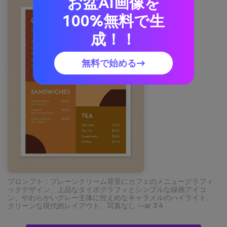
お盆AI画像を
100%無料で生
成！！
無料で始める→
プロンプト：プレーンクリーム背景にカフェのメニューグラフィ
ックデザイン、上品なタイポグラフィとシンプルな線画アイコ
ン、やわらかいグレー主体に控えめなキャラメルのハイライト、
クリーンな現代的レイアウト、写真なし --ar 3:4