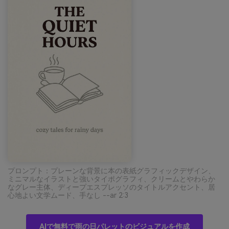
プロンプト：プレーンな背景に本の表紙グラフィックデザイン、
ミニマルなイラストと強いタイポグラフィ、クリームとやわらか
なグレー主体、ディープエスプレッソのタイトルアクセント、居
心地よい文学ムード、手なし --ar 2:3
AIで無料で雨の日パレットのビジュアルを作成