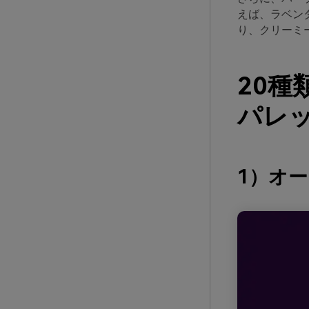
えば、ラベン
り、クリーミ
20
パレッ
1）オ