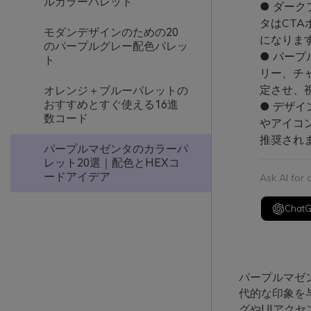
ルカラーパレット
● ダー
タはCT
モダンデザインのための20
になりま
のパープルグレー配色パレッ
● パー
ト
リー、チ
定させ、
オレンジ＋ブルーパレットの
おすすめとすぐ使える16進
● デザ
数コード
やアイコ
推奨され
パープルマゼンタのカラーパ
レット20選｜配色とHEXコ
ードアイデア
Ask AI for
Chat
パープルマゼ
代的な印象を
グやUIアク