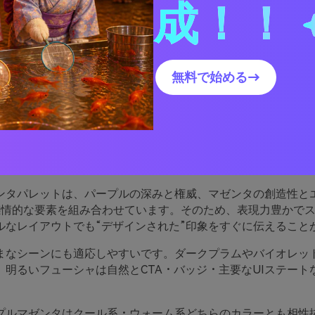
成！！
ルマゼンタカラーパレットを実際のデザインに活用する方法
パープルマゼンタパレットのビジュアルを作成する
無料で始める→
プルマゼンタパレットが優
由
ンタパレットは、パープルの深みと権威、マゼンタの創造性と
感情的な要素を組み合わせています。そのため、表現力豊かで
ルなレイアウトでも“デザインされた”印象をすぐに伝えること
まなシーンにも適応しやすいです。ダークプラムやバイオレッ
、明るいフューシャは自然とCTA・バッジ・主要なUIステート
プルマゼンタはクール系・ウォーム系どちらのカラーとも相性