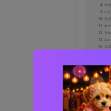
マゼ
バイ
ラズ
オー
マル
エレ
コズ
ヴィ
ディ
ネオ
ロマ
マゼ
ソフ
プラ
ロイ
パープ