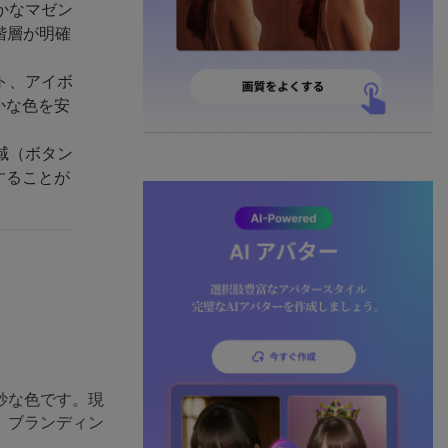
かなマゼン
階層が明確
ト、アイボ
かな色を安
域（ボタン
することが
妙な色です。現
、ブランディン