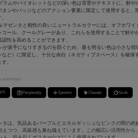
クプラムやバイオレットなどの深い色は背景やテキストに、鮮や
Aボタンやバッジなどのアクション要素に限定して使用すると、
す。
プルマゼンタと相性の良いニュートラルカラーには、オフホワイ
ャコール、クールグレーがあり、これらを使用することで鮮や
視認性を高めることができます。
インが派手になりすぎるのを防ぐため、最も明るい色は小さな領
ンなど）に限定し、十分な余白（ネガティブスペース）を確保
ます。
 a summary
GPT
Perplexity
Gemini
Claude
Grok
ンタは、気品あるパープルとエネルギッシュなピンクの間の絶
与えつつ、高級感も兼ね備えています。この幅広い活用性から
セント、目を引くポスターなどによく使用されています。