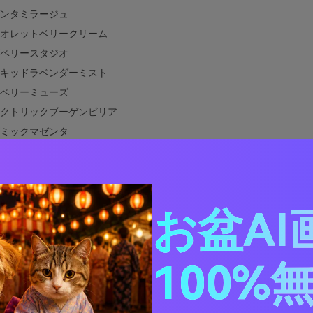
ンタミラージュ
オレットベリークリーム
ベリースタジオ
キッドラベンダーミスト
ベリーミューズ
クトリックブーゲンビリア
ミックマゼンタ
ンテージモーブペーパー
ーププラムオーチャード
ンペタルUI
ンティックマゼンタウェディング
お盆AI
ンタストリートウェア
トヘザーグラデーション
100%
ムアーケード
ヤルマゼンタスクリプト
ルマゼンタと相性の良い色は？