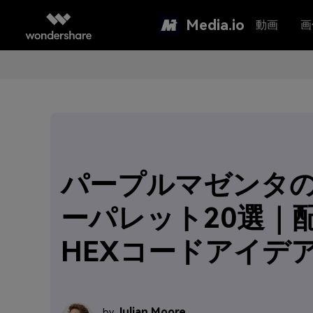
Media.io
動画
画
パープルマゼンタ
ーパレット20選｜
HEXコードアイデ
Julian Moore
by