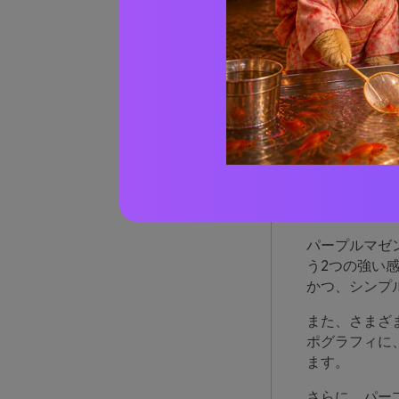
パープ
AIで
パー
る理
パープルマゼ
う2つの強い
かつ、シンプ
また、さまざ
ポグラフィに
ます。
さらに、パー