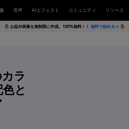
像
音声
AIエフェクト
コミュニティ
リソース
お盆AI画像を無制限に作成。100%無料！！
無料で始める→
のカラ
配色と
ア