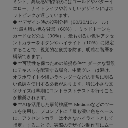
ミント、高級感や招待状にはゴールドやバターイ
エロー、ナイトライフや若々しいデザインにはホ
ットピンクが適しています。
● **デザイン時の役割分担（60/30/10ルール）
**: 最も暗い色を背景（60%）、ミッドトーンを
カードなどの面（30%）、最も明るい色やアクセ
ントカラーをボタンやハイライト（10%）に限定
することで、視覚的な疲労を防ぎ、明確な階層を
構築できます。
● **可読性を保つための前提条件**: ダークな背景
にテキストを配置する場合、中間グレーは避け、
オフホワイトや淡いラベンダーなどの非常に明る
い色調を使用する必要があります。特に小さな文
字サイズは早期にコントラストテストを行うこと
が推奨されます。
● **AIを活用した事前検証**: Media.ioなどのツー
ルを使用し、プロンプトに「最も濃い色をベース
に、アクセントカラーは小さなハイライトとして
指定」することで、実際のデザイン制作前にムー