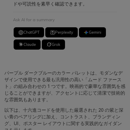
ドや可読性を素早く確認できます。
Ask AI for a summary
ChatGPT
Perplexity
Gemini
Claude
Grok
パープル ダークブルーのカラー パレットは、モダンなデ
ザインで使用できる最も汎用性の高い「ムード ファース
ト」の組み合わせの 1 つです。映画的で豪華な雰囲気を感
じることができますが、アクセントに応じて清潔で技術的
な雰囲気もあります。
以下は、十六進コードを使用した厳選された 20 の紫と深
い青のペアリングに加え、コントラスト、ブランディン
グ、UI、ポスター レイアウトに関する実践的なガイダン