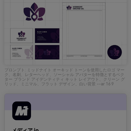
プロンプト: ミッドナイト オーキッド トーンを使用したロゴ マー
ク、名刺、レターヘッド、ソーシャル アバターを特徴とするベク
ター ブランド アイデンティティ キット レイアウト、クリーン グ
リッド、ミニマル、フラット デザイン、白い背景 --ar 16:9
メディア.io