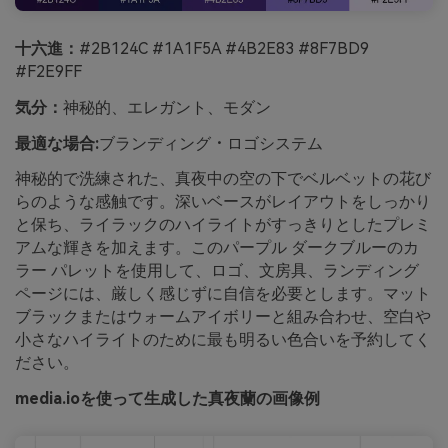
十六進：
#2B124C #1A1F5A #4B2E83 #8F7BD9
#F2E9FF
気分：
神秘的、エレガント、モダン
最適な場合:
ブランディング・ロゴシステム
神秘的で洗練された、真夜中の空の下でベルベットの花び
らのような感触です。深いベースがレイアウトをしっかり
と保ち、ライラックのハイライトがすっきりとしたプレミ
アムな輝きを加えます。このパープル ダークブルーのカ
ラー パレットを使用して、ロゴ、文房具、ランディング
ページには、厳しく感じずに自信を必要とします。マット
ブラックまたはウォームアイボリーと組み合わせ、空白や
小さなハイライトのために最も明るい色合いを予約してく
ださい。
media.ioを使って生成した真夜蘭の画像例