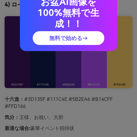
お盆AI画像を
4) ロイヤルアメジスト
100%無料で生
成！！
無料で始める→
十六進：
#3D135F #111C4E #5B2EA6 #B14CFF
#FFD166
気分：
王様、お祝い、大胆
最適な場合:
豪華イベント招待状