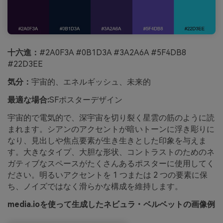
十六進：
#2A0F3A #0B1D3A #3A2A6A #5F4DB8
#22D3EE
気分：
宇宙的、エネルギッシュ、未来的
最適な場合:
SFポスターデザイン
宇宙的で電気的で、深宇宙を切り裂く星雲の筋のように読
まれます。シアンのアクセントが暗いトーンに浮き彫りに
なり、見出しや焦点要素が生き生きとした印象を与えま
す。大きなタイプ、大胆な形状、コントラストのためのネ
ガティブなスペースがたくさんあるポスターに使用してく
ださい。明るいアクセントを 1 つまたは 2 つの要素に保
ち、ノイズではなく滑らかな構成を維持します。
media.ioを使って生成したネビュラ・ベルベットの画像例