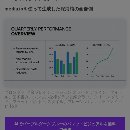
media.ioを使って生成した深海梅の画像例
プロンプト: 企業プレゼンテーション スライド デザイン、タイト
ル、箇条書き、シンプルな棒グラフと線グラフ、クリーン グリッ
ド、フラット ベクトル スタイル、プレーン バックグラウンド --
ar 16:9
AIでパープルダークブルーのパレットビジュアルを無料
で作成