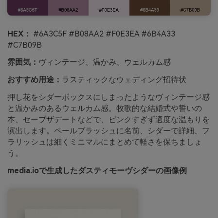
HEX：
#6A3C5F #B08AA2 #F0E3EA #6B4A33
#C7B09B
雰囲気：
ヴィンテージ、温かみ、ウェルカム感
おすすめ用途：
ラスティックなウェディング招待状
押し花をシダーボックスにしまったようなヴィンテージ感
と温かみのあるウェルカム感。牧歌的な結婚式や誓いの
本、セーブザデートなどで、ピンクすぎず適度な温もりを
演出します。ペールブラッシュに名前、シダーで詳細、フ
ラリッシュは細くミニマルにまとめて軽さを保ちましょ
う。
media.ioで生成したダスティモーヴシダーの画像例