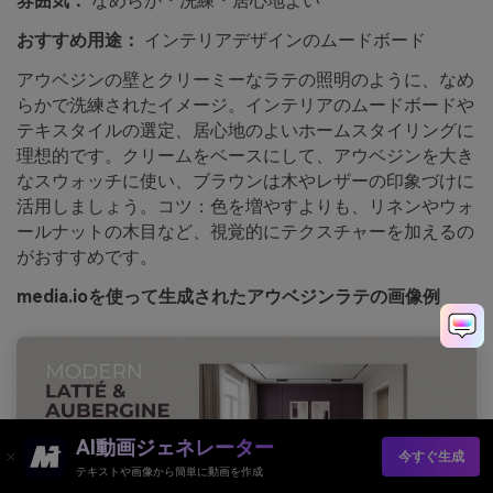
雰囲気：
なめらか・洗練・居心地よい
おすすめ用途：
インテリアデザインのムードボード
アウベジンの壁とクリーミーなラテの照明のように、なめ
らかで洗練されたイメージ。インテリアのムードボードや
テキスタイルの選定、居心地のよいホームスタイリングに
理想的です。クリームをベースにして、アウベジンを大き
なスウォッチに使い、ブラウンは木やレザーの印象づけに
活用しましょう。コツ：色を増やすよりも、リネンやウォ
ールナットの木目など、視覚的にテクスチャーを加えるの
がおすすめです。
media.ioを使って生成されたアウベジンラテの画像例
AI動画ジェネレーター
今すぐ生成
テキストや画像から簡単に動画を作成