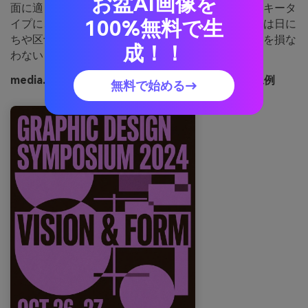
お盆AI画像を
面に適しています。背景はダークに、オーキッドはキータ
100%無料で生
イプに、ブラッシュで優しいつなぎを。タンカラーは日に
ちや区切りの小さなディテール用にとどめ、高級感を損な
成！！
わないように。
media.ioで生成したオーキッドエスプレッソの画像例
無料で始める→