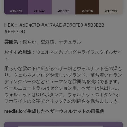
HEX：
#6D4C7D #A17AAE #D9CFE0 #5B3E2B
#EFE7DD
雰囲気：
穏やか、空気感、ナチュラル
おすすめ用途：
ウェルネス系ブログやライフスタイルサイ
ト
柔らかな雲の下に広がるヘザー畑とウォルナット色の温も
り。ウェルネスブログや優しいブランド、落ち着いたラン
ディングページなどヒューマンな雰囲気を演出できます。
ペールニュートラルはセクション用、ヘザーは見出しに、
ウォルナットはCTAボタンに。ウォルナットのボタン×オ
フホワイトの文字でクリック先の明確さを保ちましょう。
media.ioで生成したヘザーウォルナットの画像例