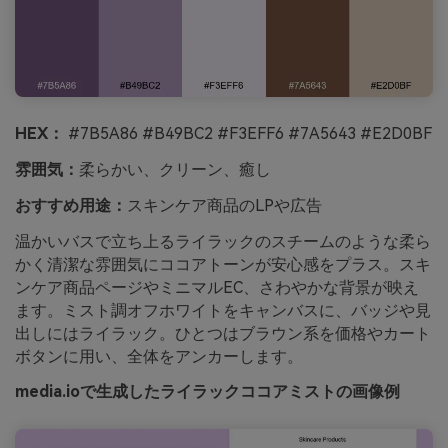
HEX：
#7B5A86 #B49BC2 #F3EFF6 #7A5643 #E2D0BF
雰囲気：
柔らかい、クリーン、癒し
おすすめ用途：
スキンケア商品のLPや広告
温かいバスで立ち上るライラックのスチームのような柔ら
かく清潔な雰囲気にココアトーンが安心感をプラス。スキ
ンケア商品ページやミニマルEC、さわやかな背景が映え
ます。ミスト調オフホワイトをキャンバスに、バッジや見
出しにはライラック。ひとつはブラウン系を価格やカート
ボタンに用い、全体をアンカーします。
media.ioで生成したライラックココアミストの画像例