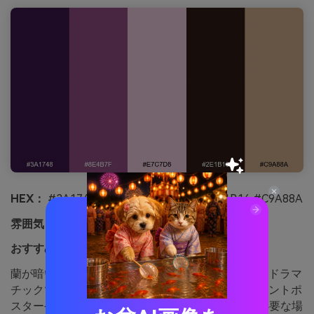
HEX：
#3A1748 #8E4B7F #E7C7D8 #2E1B16 #C9A88A
雰囲気：
ドラマティック、シック、自信
おすすめ用途：
夜のイベント用ポスターやチケット
蘭が暗いエスプレッソバーに咲いているかのようなドラマ
チックでシックな配色。コントラストが強く、イベントポ
スターやチケット、SNSグラフィックの即効性が必要な場