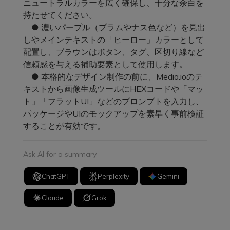
ニュートラルカラーを広く確保し、十分な余白を
持たせてください。
● 濃いパープル（プラムやナス色など）を見出
しやメインテキストの「ヒーロー」カラーとして
配置し、ブラウンはボタン、タグ、区切り線など
信頼感を与える補助要素として使用します。
● 本格的なデザイン制作の前に、Media.ioのテ
キストから画像生成ツールにHEXコードや「マッ
ト」「フラットUI」などのプロンプトを入力し、
パッケージやUIのモックアップを素早く事前検証
することが有効です。
Ask AI for a summary
ChatGPT
Perplexity
Gemini
Claude
Grok