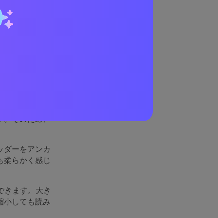
く機
。紫は創造性、
す。そのため、
ッダーをアンカ
も柔らかく感じ
できます。大き
縮小しても読み