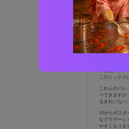
AIで
パー
能す
パープルブル
神秘性、プレ
このミックス
これらのパレ
ーできますが
るきれいなハ
UIからポス
なグラデーシ
やすくなりま