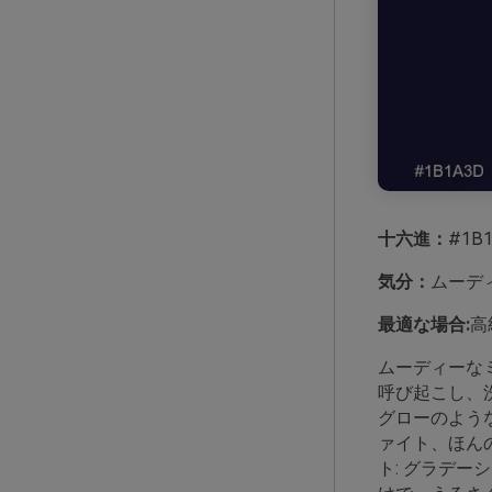
十六進：
#1B1
気分：
ムーデ
最適な場合:
高
ムーディーな
呼び起こし、
グローのよう
ァイト、ほん
ト: グラデ