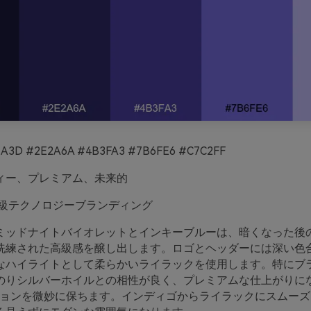
A3D #2E2A6A #4B3FA3 #7B6FE6 #C7C2FF
ィー、プレミアム、未来的
級テクノロジーブランディング
ミッドナイトバイオレットとインキーブルーは、暗くなった後
洗練された高級感を醸し出します。ロゴとヘッダーには深い色
なハイライトとして柔らかいライラックを使用します。特にブ
のりシルバーホイルとの相性が良く、プレミアムな仕上がりに
ーションを微妙に保ちます。インディゴからライラックにスムー