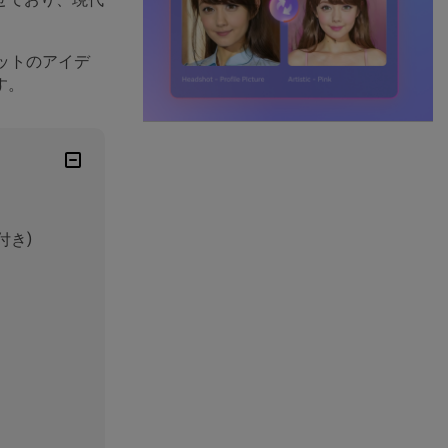
ットのアイデ
す。
付き)