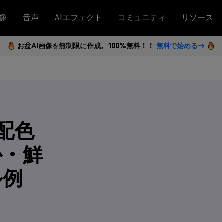
像
音声
AIエフェクト
コミュニティ
リソース
お盆AI画像を無制限に作成。100%無料！！
無料で始める→
配色
か・鮮
ル例