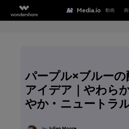
Media.io
動画
画
パープル×ブルーの
アイデア｜やわら
やか・ニュートラ
Julian Moore
by