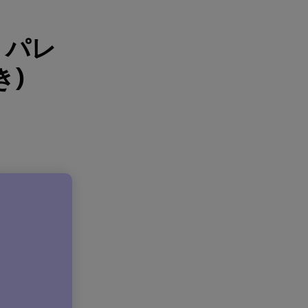
 パレ
き)