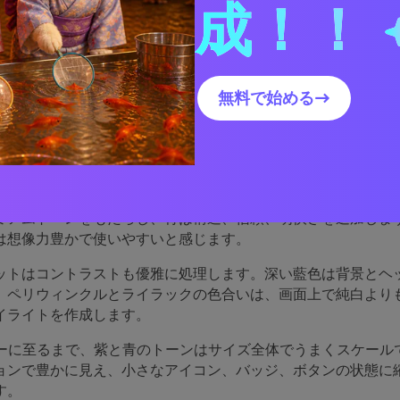
成！！
パープルブルーのパレットビジュアルを作成
プルブルーのパレットがうま
無料で始める→
る理由
ーは、表現力と信頼性の間のスイートスポットに座っています
ミアムトーンをもたらし、青は構造、信頼、明快さを追加しま
は想像力豊かで使いやすいと感じます。
ットはコントラストも優雅に処理します。深い藍色は背景とヘ
、ペリウィンクルとライラックの色合いは、画面上で純白より
イライトを作成します。
ターに至るまで、紫と青のトーンはサイズ全体でうまくスケール
ョンで豊かに見え、小さなアイコン、バッジ、ボタンの状態に
す。