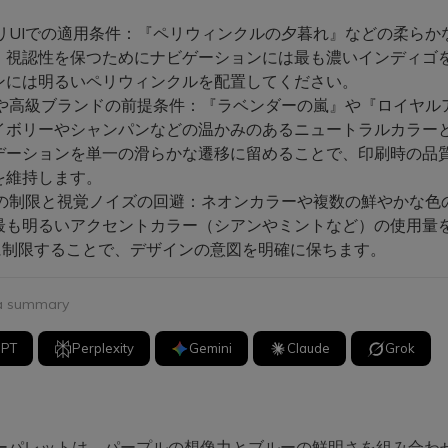
リUIでの適用条件：『ペリウィンクルの夕暮れ』などの柔らか
、視認性を保つためにナビゲーションには最も濃いインディゴ
ンには明るいペリウィンクルを配置してください。
や高級ブランドの前提条件：『ラベンダーの嵐』や『ロイヤル
イボリーやシャンパンなどの温かみのあるニュートラルカラー
デーションを単一の滑らかな遷移に留めることで、印刷時の品
を維持します。
の制限と視覚ノイズの回避：ネオンカラーや複数の鮮やかな色
最も明るいアクセントカラー（シアンやミントなど）の使用量
%に制限することで、デザインの意図を明確に保ちます。
 a summary
GPT
Perplexity
Gemini
Claude
Grok
ーパレットは、パープルの想像力とブルーの鮮明さを組み合わ