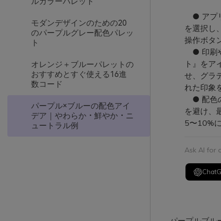
ルカラーパレット
● アプ
モダンデザインのための20
を選択し
のパープルグレー配色パレッ
操作ボタ
ト
● 印刷
ト』をア
オレンジ＋ブルーパレットの
おすすめとすぐ使える16進
せ、グラ
数コード
れた印象
● 配色
パープル×ブルーの配色アイ
を避け、
デア｜やわらか・鮮やか・ニ
5〜10
ュートラル例
Ask AI for
Chat
パープルブル