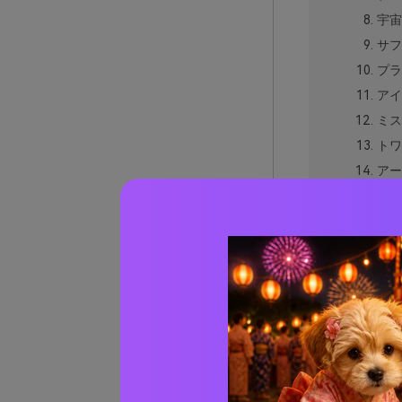
宇宙
サフ
プラ
アイ
ミス
トワ
アー
ディ
ソフ
電気
デニ
モー
オー
パープ
パープ