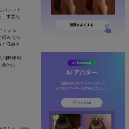
なパレット
を、主要な
アメジス
と組み合わ
質と洗練さ
の同時使用
を全体の
せており、現代