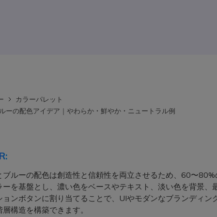
ー
カラーパレット
ブルーの配色アイデア｜やわらか・鮮やか・ニュートラル例
R:
とブルーの配色は創造性と信頼性を両立させるため、60〜80%
ラーを基盤とし、濃い色をベースやテキスト、淡い色を背景、
ションボタンに割り当てることで、UIやモダンなブランディン
階層構造を構築できます。