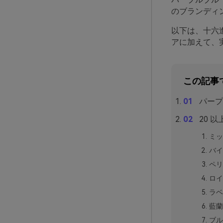
のブランディ
以下は、十六
アに加えて、
この記事
パープ
20 
ミッ
バイ
ペリ
ロイ
ラベ
藍蘭
ブル