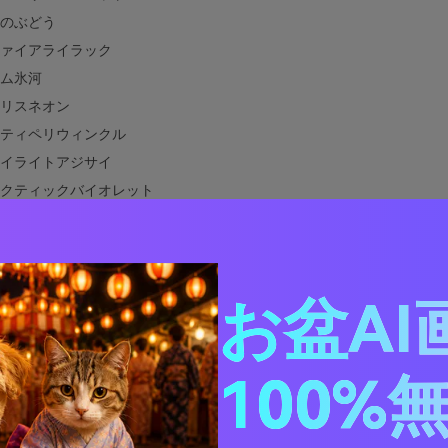
のぶどう
ァイアライラック
ム氷河
リスネオン
ティペリウィンクル
イライトアジサイ
クティックバイオレット
ープスペースブルーム
トヘリオトロープ
紫外線
お盆AI
ム ラベンダー
ブマリーナ
キッドナイトフォール
100%
ルブルーと合う色は何ですか？
ルブルーのカラーパレットを実際のデザインで使用する方法