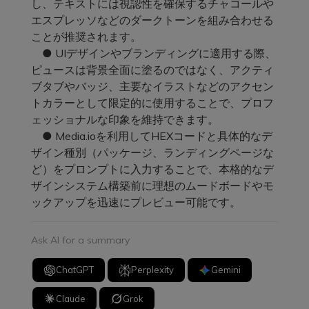
し、テキストには視認性を確保するチャコールや
エスプレッソなどのダークトーンを組み合わせる
ことが推奨されます。
● UIデザインやブランディングに適用する際、
ピュースは背景全面に塗るのではなく、アクティ
ブタブやバッジ、主要なイラストなどのアクセン
トカラーとして限定的に使用することで、プロフ
ェッショナルな印象を維持できます。
● Media.ioを利用してHEXコードと具体的なデ
ザイン種別（パッケージ、ランディングページな
ど）をプロンプトに入力することで、本格的なデ
ザインシステム構築前に理想のムードボードやモ
ックアップを迅速にプレビュー可能です。
Ask AI for a summary
ChatGPT
Perplexity
Gemini
Claude
Grok