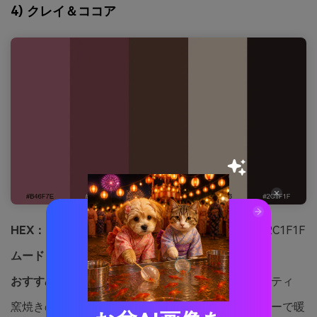
4) クレイ＆ココア
HEX：
#B46F7E #8C4B57 #6B4B3E #E7D3C6 #2C1F1F
ムード：
アーシー、暖かい、手仕事感
おすすめ用途：
セラミックブランドのアイデンティティ
窯焼きのクレイとココアグレーズのような、アーシーで暖