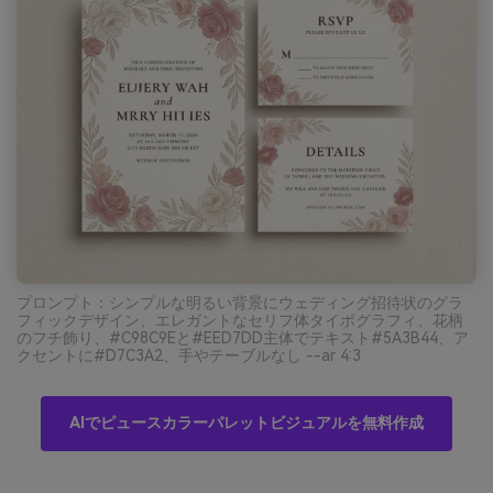
プロンプト：シンプルな明るい背景にウェディング招待状のグラ
フィックデザイン、エレガントなセリフ体タイポグラフィ、花柄
のフチ飾り、#C98C9Eと#EED7DD主体でテキスト#5A3B44、ア
クセントに#D7C3A2、手やテーブルなし --ar 4:3
AIでピュースカラーパレットビジュアルを無料作成