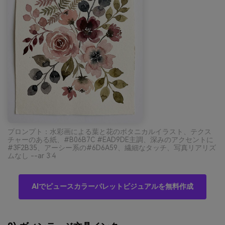
プロンプト：水彩画による葉と花のボタニカルイラスト、テクス
チャーのある紙、#B06B7C #EAD9DE主調、深みのアクセントに
#3F2B35、アーシー系の#6D6A59、繊細なタッチ、写真リアリズ
ムなし --ar 3:4
AIでピュースカラーパレットビジュアルを無料作成