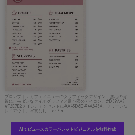
プロンプト：カフェメニューのグラフィックデザイン、無地の背
景に、モダンなタイポグラフィと最小限のアイコン、#D39AA7
#F2E7E2メイン、アクセントに#A45D6E #4A343A、クリーンな
レイアウト、写真なし --ar 3:4
AIでピュースカラーパレットビジュアルを無料作成