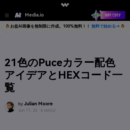
Media.io
無料で試す
お盆AI画像を無制限に作成。100%無料！！
無料で始める→
21色のPuceカラー配色
アイデアとHEXコード一
覧
Julian Moore
by
Jun 11, 26 ·
6 min(s)