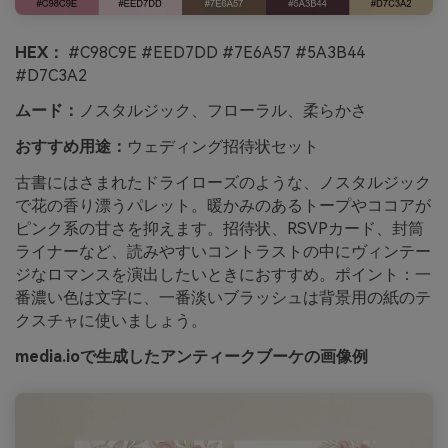
HEX：
#C98C9E #EED7DD #7E6A57 #5A3B44
#D7C3A2
ムード：
ノスタルジック、フローラル、柔らかさ
おすすめ用途：
ウェディング招待状セット
古書にはさまれたドライローズのような、ノスタルジック
で花の香り漂うパレット。暖かみのあるトープやココアが
ピンク系の甘さを抑えます。招待状、RSVPカード、封筒
ライナーなど、読みやすいコントラストの中にヴィンテー
ジなロマンスを演出したいときにおすすめ。ポイント：一
番濃い色は文字に、一番淡いブラッシュは背景用の紙のテ
クスチャに使いましょう。
media.ioで生成したアンティークブーケの画像例