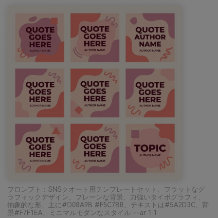
プロンプト：SNSクオート用テンプレートセット、フラットなグ
ラフィックデザイン、プレーンな背景、力強いタイポグラフィ、
抽象的な形、主に#D08A9B #F5C7B8、テキストは#5A2D3C、背
景#F7F1EA、ミニマルモダンなスタイル --ar 1:1