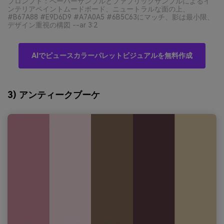
プロンプト：ペーパーサンプルとファブリックサンプルによるイ
ンテリアペイントムードボード、ニュートラルな面の上、
#B67A88 #E9D6D9 #A7A0A5 #6B5C63にマッチ、影は最小限、
デザイン重視の構図 --ar 3:2
AIでピュースカラーパレットビジュアルを無料作成
3) アンティークブーケ