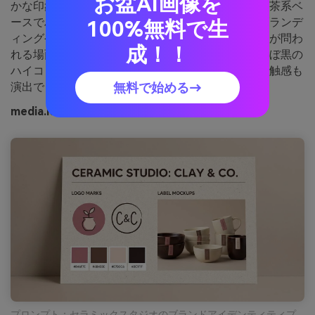
お盆AI画像を
かな印象。ピュースがやさしく薔薇色を加えつつ、茶系ベ
ースでハンドメイド感が際立ちます。クラフト系ブランデ
100%無料で生
ィングや陶器ラベル、マーケットなど、“本物志向”が問わ
成！！
れる場面にぴったり。ポイント：マットな紙に、ほぼ黒の
ハイコントラストなスタンプをひとつ合わせると、触感も
演出できます。
無料で始める→
media.ioで生成したクレイ＆ココアの画像例
プロンプト：セラミックスタジオのブランドアイデンティティプ