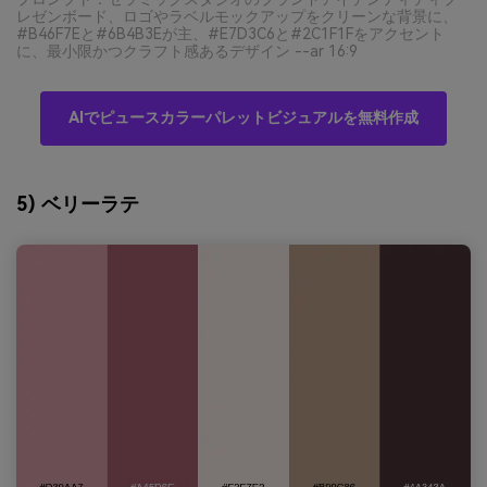
レゼンボード、ロゴやラベルモックアップをクリーンな背景に、
#B46F7Eと#6B4B3Eが主、#E7D3C6と#2C1F1Fをアクセント
に、最小限かつクラフト感あるデザイン --ar 16:9
AIでピュースカラーパレットビジュアルを無料作成
5) ベリーラテ