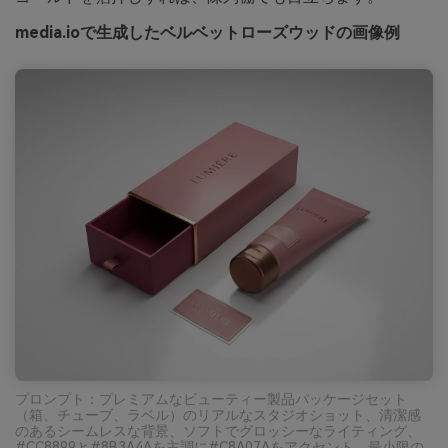
media.ioで生成したベルベットローズウッドの画像例
プロンプト：プレミアムなビューティー製品パッケージセット
（箱、チューブ、ラベル）のリアルなスタジオショット、清潔感
のあるシームレスな背景、ソフトでグロッシーなライティング、
#CC8899と#8B3A4Aを主調に#C8A07Aをアクセント、最小限の