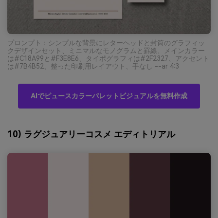
プロンプト：シンプルな背景にレターヘッドと封筒のグラフィッ
クデザインセット、ミニマルなモノグラムと罫線、メインカラー
は#C18A99と#F3E8E6、タイポグラフィは#2F2327、アクセント
は#7B4B52、整った印刷用レイアウト、手なし --ar 4:3
AIでピュースカラーパレットビジュアルを無料作成
10) ラグジュアリーコスメ エディトリアル