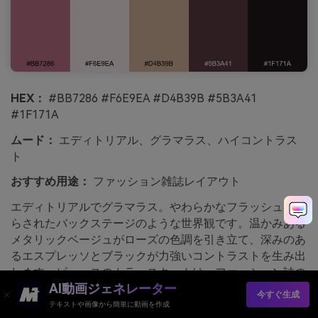
HEX：
#BB7286 #F6E9EA #D4B39B #5B3A41
#1F171A
ムード：
エディトリアル、グラマラス、ハイコントラス
ト
おすすめ用途：
ファッション雑誌レイアウト
エディトリアルでグラマラス。やわらかなフラッシュに照
らされたバックステージのような世界観です。温かみある
メタリックベージュがローズの色調を引き立て、深みのあ
るエスプレッソとブラックが力強いコントラストを生み出
します。ピュースのカラースキームは、ファッション誌の
AI動画ジェネレーター
特集やルックブック、プレミアムなキャンペーン資料に最
今すぐ生成
適です。コツ：本文は淡い背景にし、最も濃い色はキーワ
テキストや画像から簡単に動画を作成