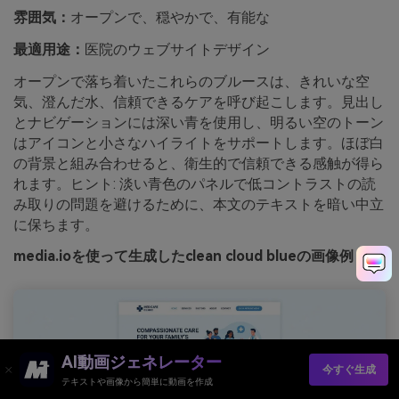
雰囲気：
オープンで、穏やかで、有能な
最適用途：
医院のウェブサイトデザイン
オープンで落ち着いたこれらのブルースは、きれいな空
気、澄んだ水、信頼できるケアを呼び起こします。見出し
とナビゲーションには深い青を使用し、明るい空のトーン
はアイコンと小さなハイライトをサポートします。ほぼ白
の背景と組み合わせると、衛生的で信頼できる感触が得ら
れます。ヒント: 淡い青色のパネルで低コントラストの読
み取りの問題を避けるために、本文のテキストを暗い中立
に保ちます。
media.ioを使って生成したclean cloud blueの画像例
AI動画ジェネレーター
今すぐ生成
テキストや画像から簡単に動画を作成