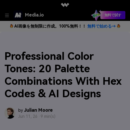
Media.io
無料で試す
AI画像を無制限に作成。100%無料！！
無料で始める→
Professional Color
Tones: 20 Palette
Combinations With Hex
Codes & AI Designs
Julian Moore
by
Jun 11, 26 ·
9 min(s)