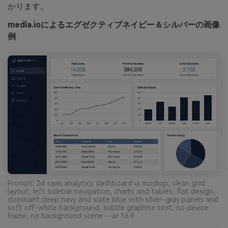
かります。
media.ioによるエグゼクティブネイビー＆シルバーの画像
例
Prompt: 2d saas analytics dashboard ui mockup, clean grid
layout, left sidebar navigation, charts and tables, flat design,
dominant deep navy and slate blue with silver-gray panels and
soft off-white background, subtle graphite text, no device
frame, no background scene --ar 16:9