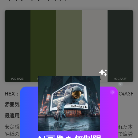
HEX：
#2D3A2E #556B2F #A7B38B #F5F4EE #3C4A3F
雰囲気：
安定、自然、信頼性
最適用途：
年次報告書レイアウト
安定感と自然な雰囲気のオリーブグリーンは、磨かれた木
や紙の質感、静かな自信を感じさせます。長文資料で疲労