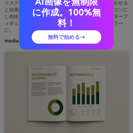
AI画像を無制限
リスクがある時にも温かみのあるオフホワイトと合わせる
と効果的です。シンプルなチャートや抑えめのアイコンに
に作成。100%無
し色味を活かしましょう。ヒント：中間オリーブをキーフ
料！
ィギュアや引用強調など、一貫したコールアウトカラー
に。
無料で始める→
media.ioによるオリーブオーディットの画像例