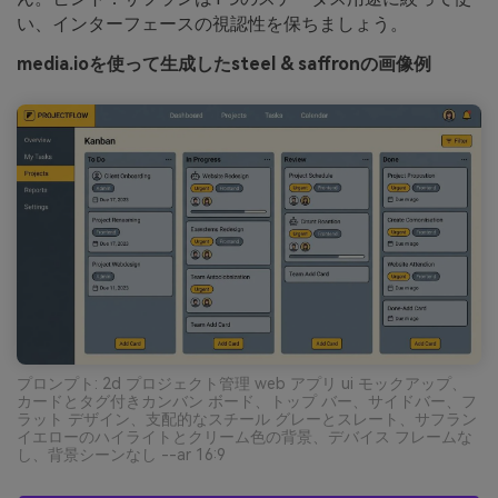
い、インターフェースの視認性を保ちましょう。
media.ioを使って生成したsteel & saffronの画像例
プロンプト: 2d プロジェクト管理 web アプリ ui モックアップ、
カードとタグ付きカンバン ボード、トップ バー、サイドバー、フ
ラット デザイン、支配的なスチール グレーとスレート、サフラン
イエローのハイライトとクリーム色の背景、デバイス フレームな
し、背景シーンなし --ar 16:9