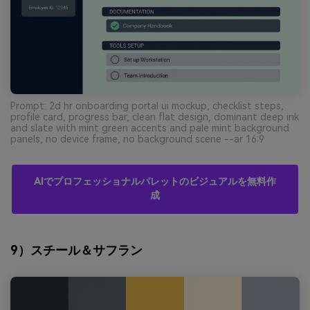
Prompt: 2d hr onboarding portal ui mockup, checklist steps,
profile card, progress bar, clean flat design, dominant deep ink
and slate with mint green accents and pale mint background
panels, no device frame, no background scene --ar 16:9
AIでプロフェッショナルパレットのビジュアルを無料作
成
9）スチール＆サフラン