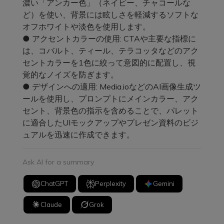
濃い「アンカー色」（ネイビー、チャコールな
ど）を使い、背景には眩しさを軽減するソフトな
オフホワイトや淡色を使用します。
● アクセントカラーの使用: CTAや主要な指標に
は、コバルト、ティール、テラコッタなどのアク
セントカラーを1色に絞って意図的に配置し、視
覚的なノイズを防ぎます。
● デザインへの適用: Media.ioなどのAI画像生成ツ
ールを使用し、プロンプトにメインカラー、アク
セント、背景色の指示を含めることで、パレット
に適合したUIモックアップやプレゼン資料のビジ
ュアルを迅速に作成できます。
Ask AI for a summary
ChatGPT
Perplexity
Gemini
Claude
Grok