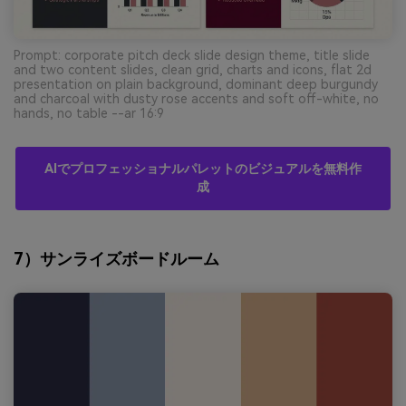
Prompt: corporate pitch deck slide design theme, title slide
and two content slides, clean grid, charts and icons, flat 2d
presentation on plain background, dominant deep burgundy
and charcoal with dusty rose accents and soft off-white, no
hands, no table --ar 16:9
AIでプロフェッショナルパレットのビジュアルを無料作
成
7）サンライズボードルーム