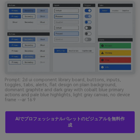
Prompt: 2d ui component library board, buttons, inputs,
toggles, tabs, alerts, flat design on plain background,
dominant graphite and dark gray with cobalt blue primary
actions and pale blue highlights, light gray canvas, no device
frame --ar 16:9
AIでプロフェッショナルパレットのビジュアルを無料作
成