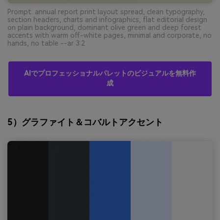
Prompt: annual report print layout spread, clean typography,
section headers, charts and infographics, flat editorial design
on plain background, dominant olive green and deep forest
accents with warm off-white pages, minimal and corporate, no
hands, no table --ar 3:2
AIでプロフェッショナルパレットのビジュアルを無料作
成
5）グラファイト＆コバルトアクセント