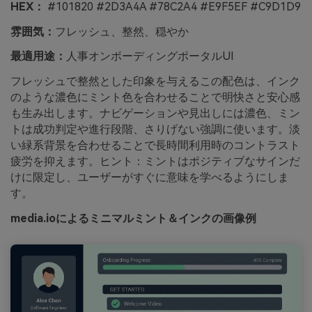
HEX：
#101820 #2D3A4A #78C2A4 #E9F5EF #C9D1D9
雰囲気：
フレッシュ、整然、穏やか
最適用途：
人事オンボーディングポータルUI
フレッシュで整然とした印象を与えるこの配色は、インク
のような濃色にミント色を合わせることで明快さと安心感
も生み出します。ナビゲーションや見出しには濃色、ミン
トは成功判定や進行段階、さりげない強調に使います。淡
い緑系背景を合わせることで長時間利用時のコントラスト
疲労を抑えます。ヒント：ミントはポジティブなサインだ
けに限定し、ユーザーがすぐに意味を学べるようにしま
す。
media.ioによるミニマルミント＆インクの画像例