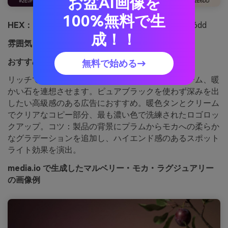
お盆AI画像を
100%無料で生
HEX：
#2e0f25 #5b1f46 #8c5a64 #b58a6a #f2e6dd
成！！
雰囲気：
濃密、暖かい、プレミアム
おすすめ用途：
プレミアムスキンケア製品広告
無料で始める→
リッチでシルキー、マルベリージャムやモカクリーム、暖
かい石を連想させます。ピュアブラックを使わず深みを出
したい高級感のある広告におすすめ。暖色タンとクリーム
でクリアなコピー部分、最も濃い色で洗練されたロゴロッ
クアップ。コツ：製品の背景にプラムからモカへの柔らか
なグラデーションを追加し、ハイエンド感のあるスポット
ライト効果を演出。
media.io で生成したマルベリー・モカ・ラグジュアリー
の画像例