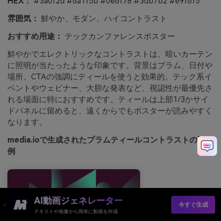
HEX：
#3a0f2d #6a1f5b #0e6f78 #3db7b2 #e9f6f5
雰囲気：
鮮やか、モダン、ハイコントラスト
おすすめ用途：
テックカンファレンスポスター
鮮やかでエレクトリックなコントラストは、暗いカーテン
に照明が当たったような印象です。背景はプラム、日付や
場所、CTAの強調にティールを使うと効果的。テック系イ
ベントやウェビナー、大胆な発表など、視認性が最優先さ
れる場面に特におすすめです。ティールは上部1/3かサイ
ドパネルに留めると、遠くからでもポスターが読みやすく
なります。
media.ioで生成されたプラムティールコントラストの画像
例
AI動画ジェネレーター
今すぐ生成
テキストや画像から簡単に動画を作成