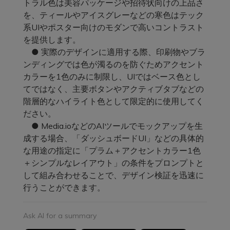
トラル色は美容パッケージや招待状向けの上品さ
を、ティールやアイスグレーなどの寒色はテック
系UIやポスター向けのモダンで高いコントラスト
を提供します。
● 実際のデザインに適用する際、印刷物やブラ
ンディングでは色が濁るのを防ぐためアクセント
カラーを1色のみに制限し、UIではベース色とし
てではなく、主要ボタンやアクティブタブなどの
階層的なハイライト色として限定的に使用してく
ださい。
● Media.ioなどのAIツールでモックアップを生
成する場合、「ダッシュボードUI」などの具体的
な用途の指定に「プラム＋アクセントカラー1色
＋シンプルなレイアウト」の条件をプロンプトと
して組み合わせることで、デザイン検証を迅速に
行うことができます。
Ask AI for a summary