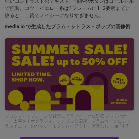
強いコントラストのテキスト、価格やボタンはゴールド系
で強調。コツ：イエロー系は1フレームに1–2要素までに
絞ると、上質でノイジーになりすぎません。
media.io で生成したプラム・シトラス・ポップの画像例
プロンプト：プレーンな背景にグラフィックなSNSプロモバナ
ー、太字タイポグラフィ、シンプルな図形、プラムベースにシト
ラスイエローのバッジ、モダンレイアウト、写真なし --ar 16:9