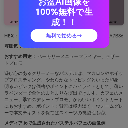
お盆AI画像を
100%無料で生
成！！
無料で始める→
HEX：
#FFD1E1 #E6C8FF #C9B5D8 #FFF7FB #8A7B86
雰囲気：
遊び心、ライト、フレンドリー
おすすめ用途：
ベーカリーメニューフライヤー、デザー
トプロモ
遊び心のあるクリーミーなパステルは、マカロンやホイッ
プフロスティング、やわらかなトッピングといった印象。
明るいピンクは価格やポイントにハイライトとして、薄い
ラベンダーで全体のまとまりを演出できます。カフェのメ
ニュー、季節のデザートプロモ、かわいいポイントカード
にもおすすめ。ポイント：背景は極力淡く、ウォームグレ
ーで本文テキストを保てばスイーツの視認性も◎。
メディア.ioで生成されたパステルパフェの画像例