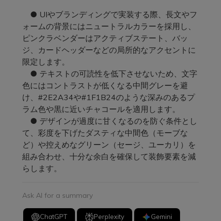
● UIやブランディングで実装する際、長文やフ
ォームの背景にはニュートラルカラーを採用し、
ピンクラベンダーはアクティブステート、バッ
ジ、カードヘッダーなどの局所的なアクセントに
限定します。
● テキストの可読性を低下させないため、文字
色にはコントラストが低くなる中間グレーを避
け、#2E2A34や#1F1B24のような深みのあるプ
ラム色や黒に近いチャコールを適用します。
● デザインが過度に甘くなるのを防ぐ条件とし
て、彩度を下げたダスティな中間色（モーブな
ど）や控えめなグリーン（セージ、ユーカリ）を
組み合わせ、十分な余白を確保して装飾要素を減
らします。
Ask AI for a summary
ChatGPT
Perplexity
Gemini