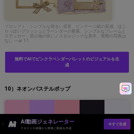
プロンプト：シンプルな明るい背景、ビンテージ紙の質感、ほこ
りっぽいブラッシュとラベンダーの要素、シンプルなフレームと
ステッカー、居心地の良いノスタルジックな美学、実際の写真は
なし --ar 1:1
無料でAIでピンクラベンダーパレットのビジュアルを生
成
10）ネオンパステルポップ
AI動画ジェネレーター
今すぐ生成
テキストや画像から簡単に動画を作成