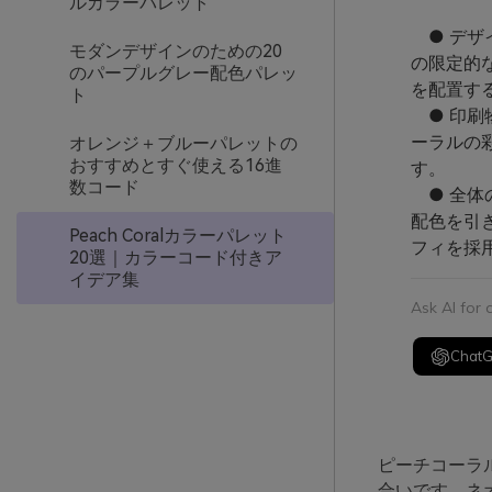
ルカラーパレット
● デザ
モダンデザインのための20
の限定的
のパープルグレー配色パレッ
を配置す
ト
● 印刷
ーラルの
オレンジ＋ブルーパレットの
おすすめとすぐ使える16進
す。
数コード
● 全体
配色を引
Peach Coralカラーパレット
フィを採
20選｜カラーコード付きア
イデア集
Ask AI for
Chat
ピーチコーラ
合いです。ネ