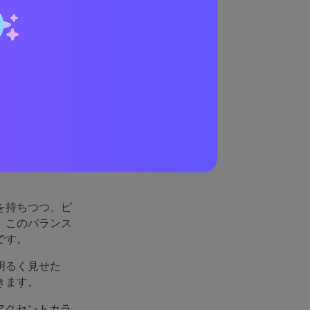
くいく
を持ちつつ、ピ
。このバランス
です。
明るく見せた
きます。
アクセントカラ