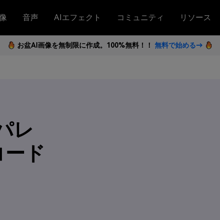
像
音声
AIエフェクト
コミュニティ
リソース
お盆AI画像を無制限に作成。100%無料！！
無料で始める→
ーパレ
コード