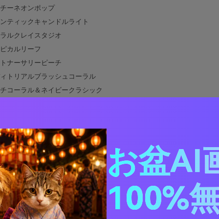
チーネオンポップ
ンティックキャンドルライト
ラルクレイスタジオ
ピカルリーフ
トナーサリーピーチ
ィトリアルブラッシュコーラル
チコーラル＆ネイビークラシック
セットピクニック
ラルラテニュートラル
リングボタニカウォッシュ
ラルテックUI
お盆AI
ッシュコーラルグラデーション
ームコンクリートコーラル
100%
ーラルアイルロマンス
ンジピーチウォームス
ニングテラコッタグラム