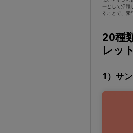
ーとして活躍
ることで、素
20
レット
1）サ