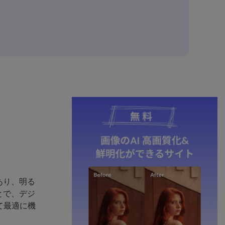
あり、明る
とで、デジ
て最適に機