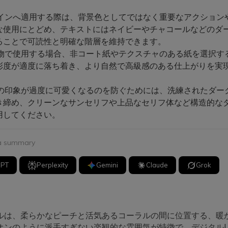
インへ適用する際は、背景色としてではなく重要なアクション
な使用にとどめ、テキストにはネイビーやチャコールなどのダ
ることで可読性と明確な階層を維持できます。
物で使用する場合、非コート紙やテクスチャのある紙を選択す
彩度が適度に落ち着き、より自然で高級感のある仕上がりを実
の印象が過度に可愛くなるのを防ぐためには、洗練されたダー
き締め、クリーンなサンセリフや上品なセリフ体など構造的な
用してください。
 a summary
GPT
Perplexity
Gemini
Claude
Grok
ルは、柔らかなピーチと活気あるコーラルの間に位置する、暖
オンのように派手すぎない楽観的な雰囲気が特徴で、デジタルU