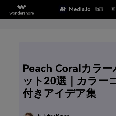
Media.io
動画
画
Peach Coralカラ
ット20選｜カラー
付きアイデア集
Julian Moore
by