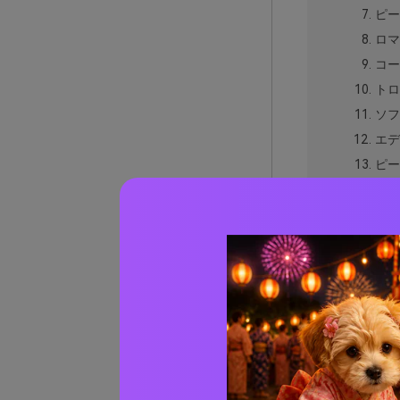
ピー
ロマ
コー
トロ
ソフ
エデ
ピー
サン
コー
スプ
コー
ブラ
ウォ
フロ
スカ
イブ