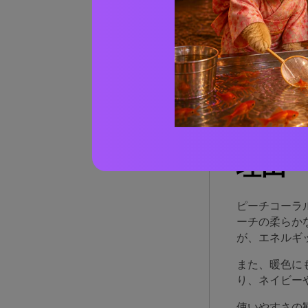
ピーチ
ピーチ
AIで
ピー
理由
ピーチコーラ
ーチの柔らか
が、エネルギ
また、暖色に
り、ネイビー
使いやすさの