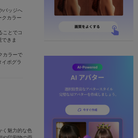
やバッジへ
ークカラー
ることでコ
現できま
クカラーで
タイポグラ
かく魅力的な色
Iや印刷物の両