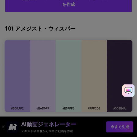
を作成
10) アメジスト・ウィスパー
HEX：
#BDA7F2 #EAD9FF #E6FFF6 #FFF0D9
AI動画ジェネレーター
今すぐ生成
#3C2E4A
テキストや画像から簡単に動画を作成