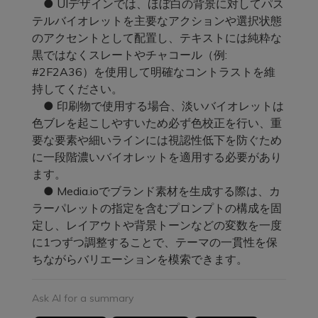
● UIデザインでは、ほぼ白の背景に対してパス
テルバイオレットを主要なアクションや選択状態
のアクセントとして配置し、テキストには純粋な
黒ではなくスレートやチャコール（例:
#2F2A36）を使用して明確なコントラストを維
持してください。
● 印刷物で使用する場合、淡いバイオレットは
色ブレを起こしやすいため必ず色校正を行い、重
要な要素や細いラインには視認性低下を防ぐため
に一段階濃いバイオレットを適用する必要があり
ます。
● Media.ioでブランド素材を生成する際は、カ
ラーパレットの指定を含むプロンプトの構成を固
定し、レイアウトや背景トーンなどの変数を一度
に1つずつ調整することで、テーマの一貫性を保
ちながらバリエーションを模索できます。
Ask AI for a summary