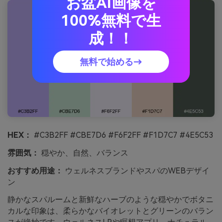
お盆AI画像を
100%無料で生
成！！
無料で始める→
HEX：
#C3B2FF #CBE7D6 #F6F2FF #F1D7C7 #4E5C53
雰囲気：
穏やか、自然、バランス
おすすめ用途：
ウェルネスブランドやスパのWEBデザイ
ン
静かなスパルームと新鮮なハーブのような穏やかでボタニ
カルな印象は、柔らかなバイオレットとグリーンのバラン