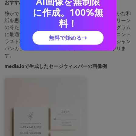
AI画像を無制限
おすすめ用途：
結婚式招待状セット
に作成。100%無
静かでロマンティックなセージは、押し葉ややわらかな和
紙を思わせます。温かみあるブラッシュトープがグリーン
料！
の冷たさを和らげ、フォーマルなスクリプトやモノグラム
に最適です。最も濃い色は名前や見出し用に使い、コント
無料で始める→
ラスト不足を避けましょう。アドバイス：控えめなシャン
パンカラーでエンボスや箔押しすると上品に仕上がりま
す。
media.ioで生成したセージウィスパーの画像例