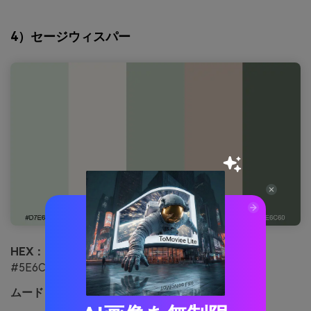
4）セージウィスパー
HEX：
#D7E6D8 #F6F2EE #B8C7B6 #D6C2B5
#5E6C60
ムード：
静か、エレガント、バランス