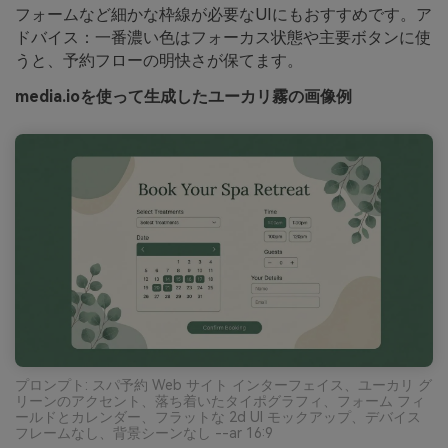
フォームなど細かな枠線が必要なUIにもおすすめです。ア
ドバイス：一番濃い色はフォーカス状態や主要ボタンに使
うと、予約フローの明快さが保てます。
media.ioを使って生成したユーカリ霧の画像例
プロンプト: スパ予約 Web サイト インターフェイス、ユーカリ グ
リーンのアクセント、落ち着いたタイポグラフィ、フォーム フィ
ールドとカレンダー、フラットな 2d UI モックアップ、デバイス
フレームなし、背景シーンなし --ar 16:9