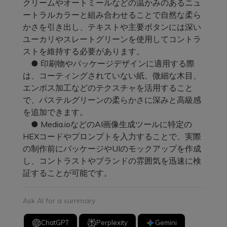
クリームやオートミールなどの温かみのあるニュ
ートラルカラーと組み合わせることで自然な柔ら
かさを引き出し、テキストや主要ボタンには深い
ユーカリやスレートグリーンを使用してコントラ
ストを維持する必要があります。
● 印刷物やパッケージデザインに適用する際
は、コーティングされていない紙、微細な木目、
エンボス加工などのテクスチャを活用すること
で、パステルグリーンの柔らかさに深みと高級感
を追加できます。
● Media.ioなどのAI画像生成ツールに特定の
HEXコードやプロンプトを入力することで、実際
の制作前にパッケージやUIのモックアップを作成
し、コントラストやブランドの雰囲気を迅速に検
証することが可能です。
Ask AI for a summary
ChatGPT
Perplexity
Gemini