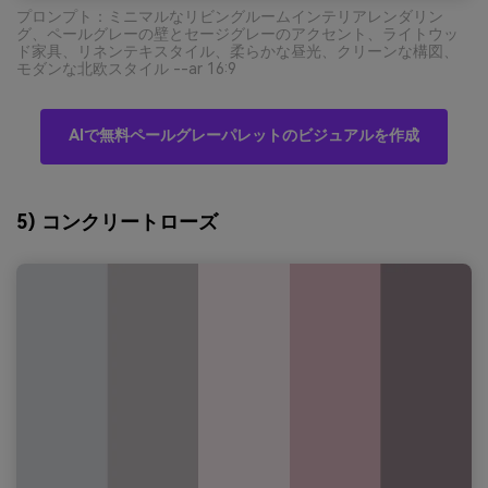
プロンプト：ミニマルなリビングルームインテリアレンダリン
グ、ペールグレーの壁とセージグレーのアクセント、ライトウッ
ド家具、リネンテキスタイル、柔らかな昼光、クリーンな構図、
モダンな北欧スタイル --ar 16:9
AIで無料ペールグレーパレットのビジュアルを作成
5) コンクリートローズ