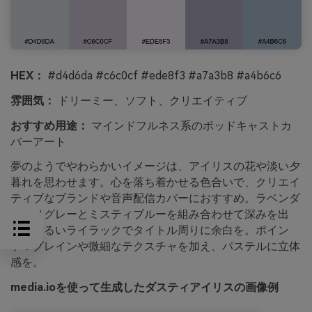
HEX：
#d4d6da #c6c0cf #ede8f3 #a7a3b8 #a4b6c6
雰囲気：
ドリーミー、ソフト、クリエイティブ
おすすめ用途：
マインドフルネス系のポッドキャストカ
バーアート
夢のようでやわらかいイメージは、アイリスの花や淡い夕
暮れを思わせます。心を落ち着かせる色合いで、クリエイ
ティブなブランドや音声配信カバーにおすすめ。ラベンダ
ー寄りグレーとミスティブルーを組み合わせて深みを出
し、明るいライラックでタイトル周りに余白を。ポイン
ト：グレインや微細なテクスチャを加え、パステルに立体
感を。
media.ioを使って生成したダスティアイリスの画像例