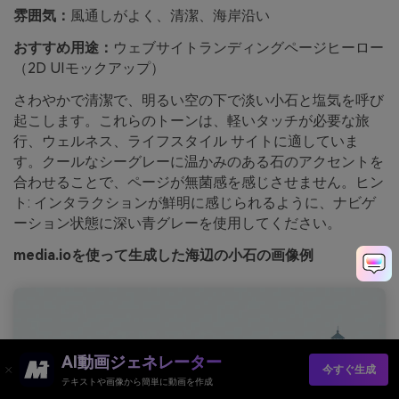
雰囲気：
風通しがよく、清潔、海岸沿い
おすすめ用途：
ウェブサイトランディングページヒーロー
（2D UIモックアップ）
さわやかで清潔で、明るい空の下で淡い小石と塩気を呼び
起こします。これらのトーンは、軽いタッチが必要な旅
行、ウェルネス、ライフスタイル サイトに適していま
す。クールなシーグレーに温かみのある石のアクセントを
合わせることで、ページが無菌感を感じさせません。ヒン
ト: インタラクションが鮮明に感じられるように、ナビゲ
ーション状態に深い青グレーを使用してください。
media.ioを使って生成した海辺の小石の画像例
AI動画ジェネレーター
今すぐ生成
テキストや画像から簡単に動画を作成