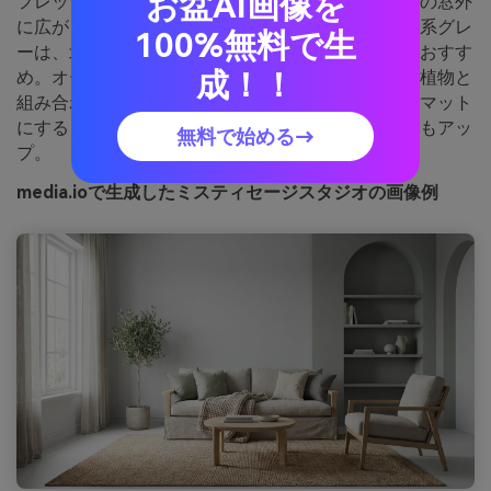
お盆AI画像を
フレッシュで落ち着いた雰囲気は、明るいスタジオの窓外
に広がる霧の立ち込める庭を想起させます。セージ系グレ
100%無料で生
ーは、北欧やジャパンディスタイルのインテリアにおすす
成！！
め。オーク材やヘアライン仕上げのスチール、観葉植物と
組み合わせて立体感を。ポイント：ファブリックはマット
にすると、やわらかなグレーが冷たく見えず居心地もアッ
無料で始める→
プ。
media.ioで生成したミスティセージスタジオの画像例