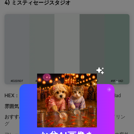
4) ミスティセージスタジオ
HEX：
#d2d5d7 #c7d2cc #eef0ed #aab3ad #9fb8ad
雰囲気：
フレッシュ、落ち着き、スパのよう
おすすめ用途：
リビングルームのインテリアスタイリン
グ