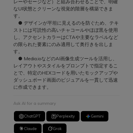
レーやセージなど）と組み合わせることで、明確
なUI状態とクリーンな視覚的階層を構築できま
す。
● デザインが平坦に見えるのを防ぐため、テキ
ストには可読性の高いチャコールやほぼ黒を使用
し、アクセントカラーはCTAや主要なラベルなど
の限られた要素にのみ適用して奥行きを出しま
す。
● Media.ioなどのAI画像生成ツールを活用し、
レイアウトやスタイルをプロンプトで指定するこ
とで、特定のHEXコードを用いたモックアップや
ダッシュボード画面のビジュアルを一貫して迅速
に作成できます。
Ask AI for a summary
ChatGPT
Perplexity
Gemini
Claude
Grok