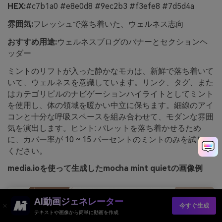
HEX:
#c7b1a0 #e8e0d8 #9ec2b3 #f3efe8 #7d5d4a
雰囲気:
フレッシュで落ち着いた、ウェルネス志向
おすすめ用途:
ウェルネスブログのバナーとセクションヘ
ッダー
ミントのリフトが入った静かなモカは、新鮮で落ち着いて
いて、ウェルネスを意識しています。リンク、タグ、また
はカテゴリピルのナビゲーションハイライトとしてミント
を使用し、体の領域を暖かい中立に保ちます。細線のアイ
コンと十分な呼吸スペースを組み合わせて、モダンな雰囲
気を演出します。ヒント: パレットを落ち着かせるため
に、カバー率が 10 ~ 15 パーセントのミントのみを試して
ください。
media.ioを使って生成したmocha mint quietの画像例
AI動画ジェネレーター
今すぐ生成
テキストや画像から簡単に動画を作成