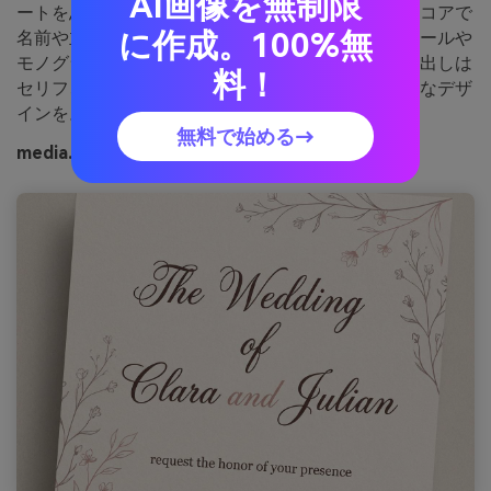
AI画像を無制限
ートを思わせます。淡いピンクを紙のベースに、ココアで
に作成。100%無
名前や主要な情報を。控えめなローズがワックスシールや
モノグラムのアクセントに最適です。ポイント：見出しは
料！
セリフ、本文はサンセリフで洗練されたタイムレスなデザ
インを。
無料で始める→
media.ioによるココアローズダスト画像例