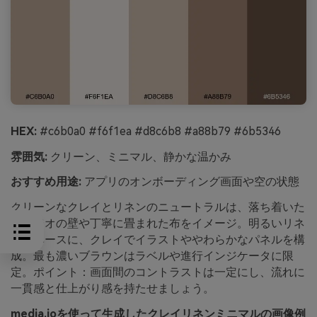
HEX:
#c6b0a0 #f6f1ea #d8c6b8 #a88b79 #6b5346
雰囲気:
クリーン、ミニマル、静かな温かみ
おすすめ用途:
アプリのオンボーディング画面や空の状態
クリーンなクレイとリネンのニュートラルは、落ち着いた
スタジオの壁や丁寧に畳まれた布をイメージ。明るいリネ
ンをベースに、クレイでイラストややわらかなパネルを構
成。最も濃いブラウンはラベルや進行インジケータに限
定。ポイント：画面間のコントラストは一定にし、流れに
一貫感と仕上がり感を持たせましょう。
media.ioを使って生成したクレイリネンミニマルの画像例