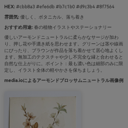
HEX:
#cbb8a3 #efe6db #b7c1b0 #d9c3b4 #8f7564
雰囲気:
優しく、ボタニカル、落ち着き
おすすめ用途:
春の植物イラストやステーショナリー
優しいアーモンドニュートラルに柔らかなサージが加わ
り、押し花や手漉き紙を思わせます。グリーンは茎や線画
にぴったり、ブラウンが作品を落ち着かせて居心地よくし
ます。無加工のテクスチャや少し不完全な縁と合わせると
自然な仕上がりに。ポイント：最も濃い色は細部のみに限
定し、イラスト全体の軽やかさを保ちましょう。
media.ioによるアーモンドブロッサムニュートラル画像例