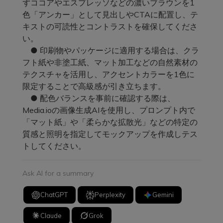
ずココアやエスプレッソなどの濃いブラウンを1
色「アンカー」として見出しやCTAに配置し、テ
キストの可読性とコントラストを確保してくださ
い。
● 印刷物やパッケージに適用する場合は、クラ
フト紙や非塗工紙、マット加工などの自然素材の
テクスチャを活用し、アクセントカラーを1色に
限定することで高級感が引き立ちます。
● 配色バランスを事前に確認する際は、
Media.ioの画像生成AIを使用し、プロンプト内で
「マット紙」や「柔らかな拡散光」などの特定の
質感と照明を指定してモックアップを作成しテス
トしてください。
Ask AI for a summary
ChatGPT
Perplexity
Gemini
Claude
Grok