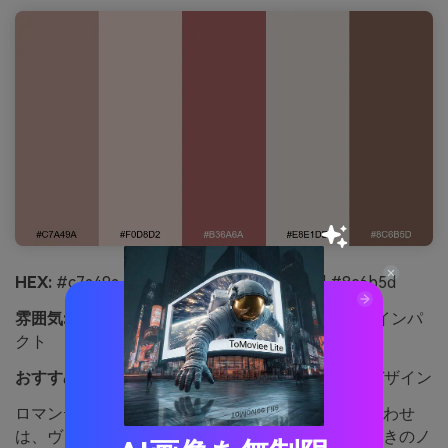
HEX:
#c7a49a #f0d8d2 #b36a6a #e8e1dd #8c6b5d
雰囲気:
ロマンティック、ヴィンテージ、穏やかにインパ
クト
おすすめ用途:
ウェディング招待状やRSVPカードデザイン
ロマンティックなココアとダスティローズの組み合わせ
は、ヴィンテージシルクやキャンドルライト、手書きのノ