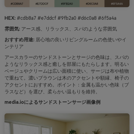
HEX:
#cdb8a7 #e7ddcf #9fb2a0 #d6c0a8 #6f5a4a
雰囲気:
アース感、リラックス、スパのような雰囲気
おすすめ用途:
居心地の良いリビングルームの色使いやイ
ンテリア
アースカラーのサンドストーンとサージの色味は、スパの
ようなリラックス感と癒しを部屋にもたらします。明るい
ベージュやクリームは広い面積に使い、サージは布や植物
で重ねて。濃いブラウンは木のアクセントや額縁、椅子の
アクセントにおすすめ。ポイント：金属も温かい色味（ブ
ラスなど）を選び、柔らかい温もりを維持。
media.ioによるサンドストーンサージ画像例