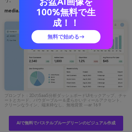
お盆AI画像を
う。
100%無料で生
media.ioで生成したパウダータイドのイメージ例
成！！
無料で始める→
プロンプト：2DのSaaS分析ダッシュボードUIモックアップ、チャ
ートとカード、パウダーブルー＆柔らかいティールアクセント、
クリーンなライン、端末枠なし、無地背景 --ar 16:9
AIで無料でパステルブルーグリーンのビジュアル作成