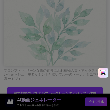
プロンプト: クリーンな紙の背景に水彩植物の葉・茎イラスト、淡
いウォッシュ、主要なミントと淡いブルーのトーン、ミニマル構
図 --ar 3:2
AIで無料でパステルブルーグリーンのビジュアル作成
AI動画ジェネレーター
今すぐ生成
テキストや画像から簡単に動画を作成