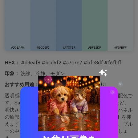
HEX：
#d3eaf8 #bcd6f2 #a7c7e7 #bfe8df #f6fbff
印象：
洗練、冷静、モダン
おすすめ用途：
SaaSダッシュボードや分析UI
透明感のある涼しさがガラスの岸辺を流れるような配色で
す。SaaSダッシュボードや分析カード、設定画面など、
明快さが大切な場所におすすめ。テキストは濃紺、パネル
の輪郭は目立たない1pxボーダーにしてコントラストを抑
えます。ヒント：グリーン系はサクセスステートに、ブル
ーの中間色は主なアクションに使い意味を統一しましょ