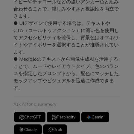
イビーやチャコールなどの濃いアンカー色と組み
合わせることで、親しみやすさと視認性を両立で
きます。
● UIデザインで使用する場合は、テキストや
CTA（コールトゥアクション）に濃い色を使用し
てアクセシビリティを確保し、背景色はオフホワ
イトやアイボリーを選択することが推奨されてい
ます。
● Media.ioのテキストから画像生成AIを活用する
ことで、ムードやレイアウトタイプ、色のバラン
スを指定したプロンプトから、配色にマッチした
モックアップやビジュアルを迅速に作成できま
す。
Ask AI for a summary
ChatGPT
Perplexity
Gemini
Claude
Grok