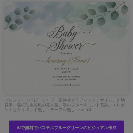
プロンプト：ベビーシャワー招待状グラフィックデザイン、無地
背景、繊細な水彩風の雲や葉、淡いブルー＆ミント基調、エレガ
ントなタイポ、手無し・テーブル無し --ar 4:3
AIで無料でパステルブルーグリーンのビジュアル作成