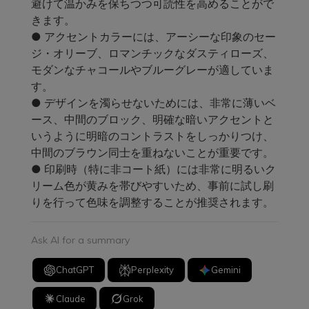
避けて温かみを保ちつつ可読性を高めることがで
きます。
● アクセントカラーには、アーシーな印象のセー
ジ・オリーブ、ロマンチックなダスティローズ、
モダンなチャコールやブルーグレーが適していま
す。
● デザインを濁らせないためには、非常に薄いベ
ース、中間のブロック、明確な暗いアクセントと
いうように明暗のコントラストをしっかりつけ、
中間のブラウン同士を重ねないことが重要です。
● 印刷時（特に非コート紙）には非常に明るいク
リーム色が黄みを帯びやすいため、事前に試し刷
りを行って色味を調整することが推奨されます。
Ask AI for a summary
ChatGPT
Perplexity
Gemini
Claude
Grok