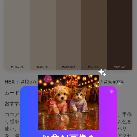
HEX：
#f2e7db #e0cfbf #c8b09d #a07f67 #5a4034
ムード：
居心地の良さ、安定感、触感
おすすめ用途：
ホームデコールECバナー
ココアとリネンの色合いは、天然の生地、暖かい光、手作
り感を示唆します。バナーのベースに明るいクリーム色を
使い、商品紹介にはトープやタンのブロックでメリハリ
を。濃いエスプレッソブラウンは、ボタンや値札のアクセ