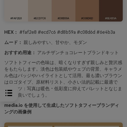
HEX：
#faf2e8 #ecd7c6 #d8b59a #c08d6d #6e4b3a
ムード：
親しみやすい、甘やか、モダン
おすすめ用途：
アルチザンチョコレートブランドキット
ソフトトフィーの色味は、暗くなりすぎず親しみと贅沢感
をもたらします。淡色は包装紙やウェブの背景、キャラメ
ル色はバッジやハイライトとして活用。最も濃いブラウン
はロゴタイプ、原材料リスト、小さい法的記載に最適で
す。コツ：写真は暖色・低彩度に抑えてパレットとなじま
せると良いでしょう。
media.io を使用して生成したソフトタフィーブランディ
ングの画像例