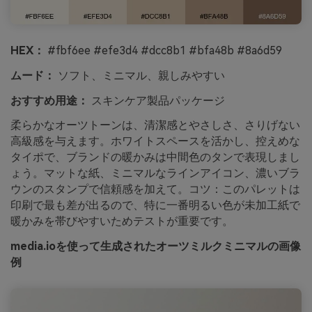
HEX：
#fbf6ee #efe3d4 #dcc8b1 #bfa48b #8a6d59
ムード：
ソフト、ミニマル、親しみやすい
おすすめ用途：
スキンケア製品パッケージ
柔らかなオーツトーンは、清潔感とやさしさ、さりげない
高級感を与えます。ホワイトスペースを活かし、控えめな
タイポで、ブランドの暖かみは中間色のタンで表現しまし
ょう。マットな紙、ミニマルなラインアイコン、濃いブラ
ウンのスタンプで信頼感を加えて。コツ：このパレットは
印刷で最も差が出るので、特に一番明るい色が未加工紙で
暖かみを帯びやすいためテストが重要です。
media.ioを使って生成されたオーツミルクミニマルの画像
例