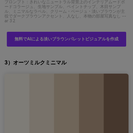
プロンプト：きれいなニュートラル背景上のインテリアムードボ
ードコラージュ、生地サンプル、ペイントチップ、木目サンプ
ル、ミニマルなラベル、クリーム・ベージュ・淡いブラウンが主
役でダークブラウンアクセント、人なし、本物の部屋写真なし --
ar 3:2
無料でAIによる淡いブラウンパレットビジュアルを作成
3）オーツミルクミニマル