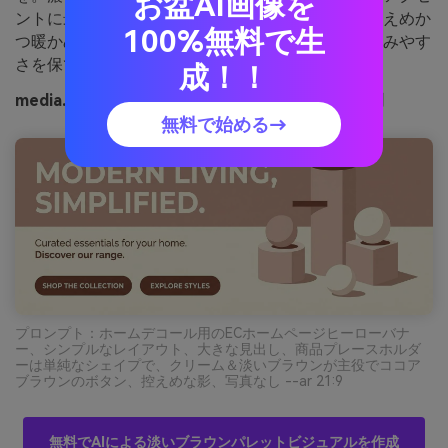
お盆AI画像を
ントに最適で、強くなりすぎません。コツ：影は控えめか
100%無料で生
つ暖かめにするとパレットが泥っぽくならず、親しみやす
さを保てます。
成！！
media.ioを使って生成されたココアリネンの画像例
無料で始める→
プロンプト：ホームデコール用のECホームページヒーローバナ
ー、シンプルなレイアウト、大きな見出し、商品プレースホルダ
ーは単純なシェイプで、クリーム＆淡いブラウンが主役でココア
ブラウンのボタン、控えめな影、写真なし --ar 21:9
無料でAIによる淡いブラウンパレットビジュアルを作成