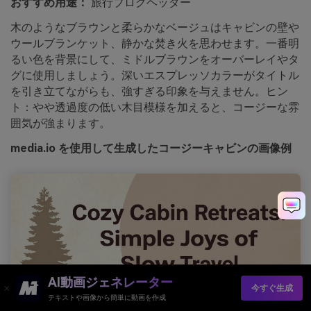
おすすめ用途：
旅行ブログヘッダー
木のようなブラウンと柔らかなベージュはキャビンの壁や
ウールブランケット、静かな焚き火を思わせます。一番明
るい色を背景にして、ミドルブラウンをオーバーレイやタ
グに使用しましょう。深いエスプレッソカラーがタイトル
を引き立てながらも、強すぎる印象を与えません。ヒン
ト：やや透過度の低い木目模様を加えると、コージーな雰
囲気が強まります。
media.io を使用して生成したコージーキャビンの画像例
AI動画ジェネレーター
今すぐ生成
テキストや画像から簡単に動画を作成
プロンプト：コージーキャビン旅行記事用のブログヘッダーグラ