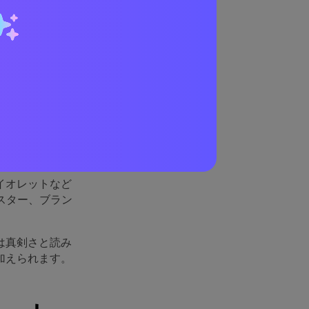
のか
チャコール、ほ
させます。
イオレットなど
スター、ブラン
は真剣さと読み
加えられます。