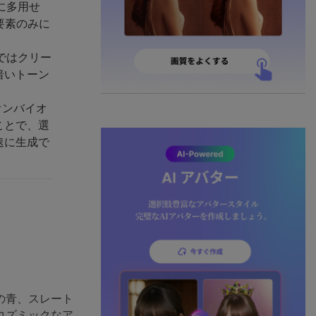
に多用せ
要素のみに
ではクリー
暗いトーン
オンバイオ
ことで、選
速に生成で
の青、スレート
コズミックなア