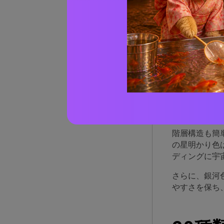
実際の
AIで
なぜ
宇宙空間パレ
ぼ黒）は「無
階層構造も簡
の星明かり色
ディングに宇
さらに、銀河
やすさを保ち