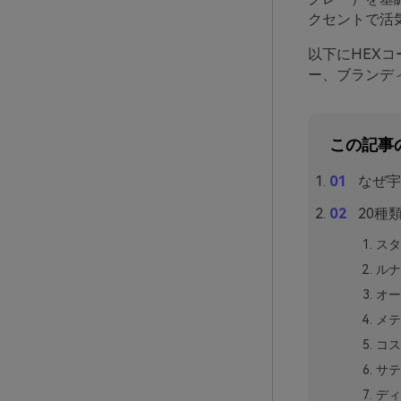
クセントで活
以下にHEX
ー、ブランデ
この記事
なぜ宇
20種
スタ
ルナ
オー
メテ
コス
サテ
ディ