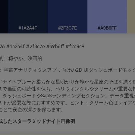
6 #1a2a4f #2f3c7e #a9b6ff #f2e8c9
的、穏やか、映画的
：
宇宙アナリティクスアプリ向けの2D UIダッシュボードモッ
ドナイトブルーと柔らかな星明かりが静かな星座のそばを漂う
スで画面の可読性を保ち、ペリウィンクルやクリームが重要な
。ダッシュボードやSaaSランディングセクション、データ重視
ストが必要な際におすすめです。ヒント：クリーム色はレイアウ
ることで夜空の深さを保ちます。
oで生成したスターラミッドナイト画像例