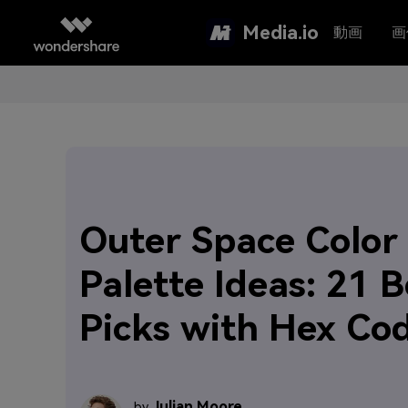
Media.io
動画
画
Outer Space Color
Palette Ideas: 21 B
Picks with Hex Co
Julian Moore
by