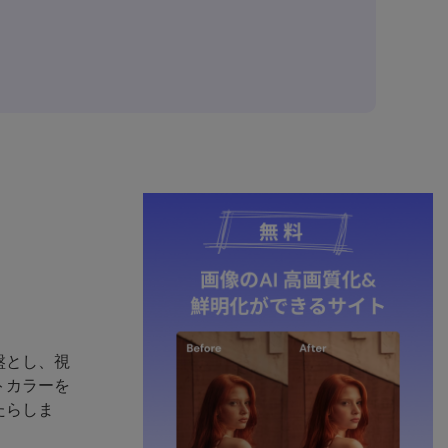
盤とし、視
トカラーを
たらしま