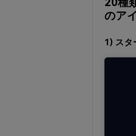
20種
のアイ
1) ス