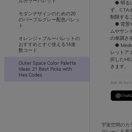
ルカラーパレット
● 明る
ず、CT
モダンデザインのための20
制限する
のパープルグレー配色パレッ
● 背景
ト
ムやサン
の単調さ
オレンジ＋ブルーパレットの
おすすめとすぐ使える16進
● Med
数コード
レットア
択したH
Outer Space Color Palette
きます。
Ideas: 21 Best Picks with
Hex Codes
Ask AI for
Chat
宇宙空間のカ
グレー）を基