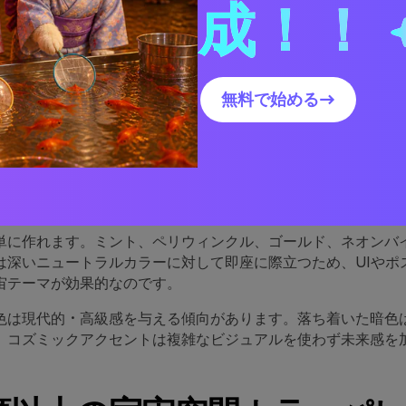
成！！
デザインで宇宙空間カラーパレットを使う方法
宇宙空間パレットビジュアルを作成
無料で始める→
宇宙空間パレットは効果的な
ットは自然と奥行きを生み出します。濃いベース（ネイビー、
限」の背景となり、前景の要素をより立体的に、映画的に感じ
単に作れます。ミント、ペリウィンクル、ゴールド、ネオンバ
は深いニュートラルカラーに対して即座に際立つため、UIやポ
宙テーマが効果的なのです。
色は現代的・高級感を与える傾向があります。落ち着いた暗色
、コズミックアクセントは複雑なビジュアルを使わず未来感を