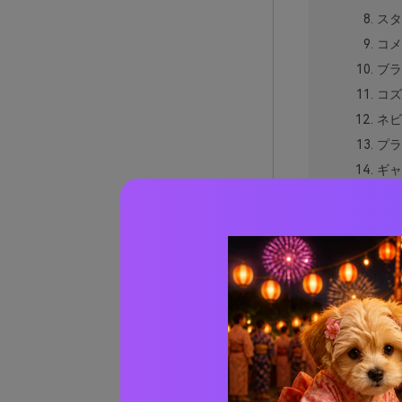
スタ
コメ
ブラ
コズ
ネビ
プラ
ギャ
エイ
ソー
リン
バキ
ロケ
スタ
グラ
宇宙空