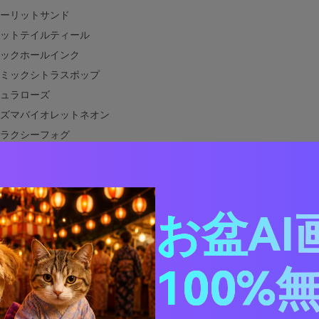
ーリットサンド
ットテイルティール
ックホールインク
ミックシトラスポップ
ュラローズ
ズマバイオレットネオン
ラクシーフォグ
リアンメドウ
ラーフレアゴールド
グドプラネットパステル
お盆AI
ュームクローム
ットキャビンウォームス
ーマップグリーンズ
100%
ビティブルーム
間によく合う色は？