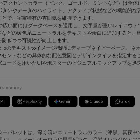
いアクセントカラー（ピンク、ゴールド、ミントなど）は全体
Aボタンやデータのハイライト、アクティブ状態などの機能的な
ことで、宇宙特有の雰囲気を維持できます。
や広い面にはダークベースを適用し、文字量が重いレイアウト
ドなどの暖色系ニュートラルをテキストや余白に追加すると、
を防ぎつつ可読性が向上します。
ia.ioのテキストtoイメージ機能にディープネイビーベース、ネ
クセントなどの具体的な配色意図とデザインタイプを指定する
EXコードを用いたUIやポスターのビジュアルモックアップを迅
 a summary
GPT
Perplexity
Gemini
Claude
Grok
ラーパレットは、深く暗いニュートラルカラー（漆黒、真夜中
調とし、ティールオーロラや星雲ピンク、溶岩オレンジなどの