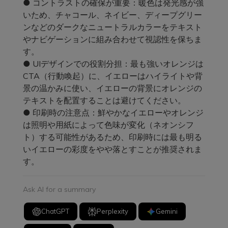
● コントラストの確保が重要：暖色は発光感が強
いため、チャコール、ネイビー、ディープグリー
ンなどのダークなニュートラルカラーをテキスト
やナビゲーションに組み合わせて視認性を保ちま
す。
● UIデザインでの役割分担：最も強いオレンジは
CTA（行動喚起）に、イエローはハイライトや背
景の温かみに使い、イエローの背景にオレンジの
テキストを配置することは避けてください。
● 印刷時の注意点：鮮やかなイエローやオレンジ
は照明や用紙によって色味が変化（ネオンシフ
ト）する可能性があるため、印刷時には最も明る
いイエローの彩度をやや落とすことが推奨されま
す。
Ask AI for a summary
ChatGPT
Perplexity
Gemini