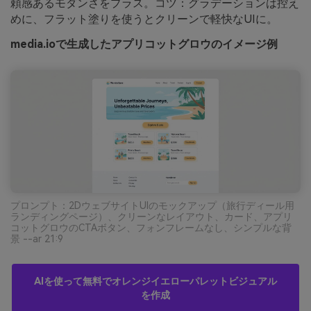
頼感あるモダンさをプラス。コツ：グラデーションは控え
めに、フラット塗りを使うとクリーンで軽快なUIに。
media.ioで生成したアプリコットグロウのイメージ例
プロンプト：2DウェブサイトUIのモックアップ（旅行ディール用
ランディングページ）、クリーンなレイアウト、カード、アプリ
コットグロウのCTAボタン、フォンフレームなし、シンプルな背
景 --ar 21:9
AIを使って無料でオレンジイエローパレットビジュアル
を作成