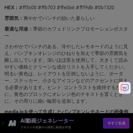
HEX：
#ff5c00 #ffb703 #ffe066 #fff9db #0b1320
雰囲気：
爽やかでパンチの効いた夏らしい
最適な用途：
季節のカフェドリンクプロモーションポスタ
ー
さわやかでパンチのある、冷やしたレモネードのように見
え、パンプキンオレンジのひねりを加えて季節の雰囲気を
醸し出しています。深いほぼ黒を使用して、大きくて読み
やすい価格とクリーンな成分リストを入手してください。
明るい黄色は、レイアウトを圧倒しないように、ボーダ
ー、ステッカー、小さなアイコンなどのアクセントに留ま
る必要があります。ヒント: コントラストを維持するため
に、黄色のブロックにオレンジ色のテキストを置くとき
に、その周りに細い輪郭を追加します。
media.ioを使って生成したパンプキンレモネードの画像例
AI動画ジェネレーター
今すぐ生成
テキストや画像から簡単に動画を作成