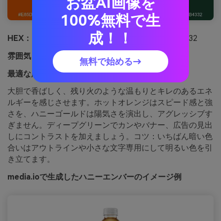
お盆AI画像を
100%無料で生
成！！
HEX：
#e85d04 #f48c06 #ffba08 #fefae0 #1b4332
雰囲気：
大胆、香ばしい、エネルギッシュ
無料で始める→
最適な用途：
スポーツドリンク商品広告
大胆で香ばしく、残り火のような温もりとキレのあるエネ
ルギーを感じさせます。ホットオレンジはスピード感と強
さを、ハニーゴールドは陽気さを演出し、アグレッシブす
ぎません。ディープグリーンでカンやバナー、広告の見出
しにコントラストを加えましょう。コツ：いちばん暗い色
合いはアウトラインや小さな文字専用にして明るい色を引
き立てます。
media.ioで生成したハニーエンバーのイメージ例