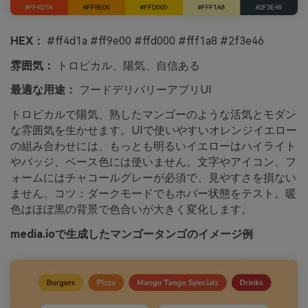
HEX：
#ff4d1a #ff9e00 #ffd000 #fff1a8 #2f3e46
雰囲気：
トロピカル、陽気、自信ある
最適な用途：
フードデリバリーアプリUI
トロピカルで陽気、熟したマンゴーのような活気とモダン
な雰囲気を生かせます。UIで使いやすいオレンジイエロー
の組み合わせには、もっとも明るいイエローはハイライト
やバッジ、ベース色には使いません。文字やアイコン、フ
ォームにはチャコールグレーが必須で、見やすさを損ない
ません。コツ：ダークモードでもホバー状態をテスト。暖
色はほぼ黒の背景で色合いが大きく変化します。
media.ioで生成したマンゴータンゴのイメージ例